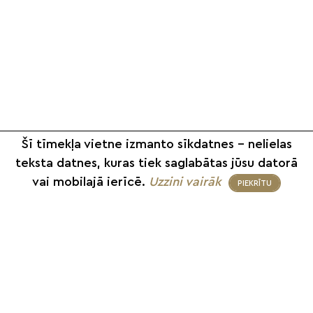
Šī tīmekļa vietne izmanto sīkdatnes – nelielas
teksta datnes, kuras tiek saglabātas jūsu datorā
vai mobilajā ierīcē.
Uzzini vairāk
PIEKRĪTU
+371 26 187 667