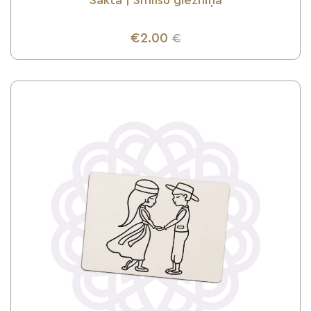
Sakta | Smilšu glezniņa
€2.00
€
UZZINI VAIRĀK