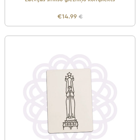
€14.99
€
UZZINI VAIRĀK