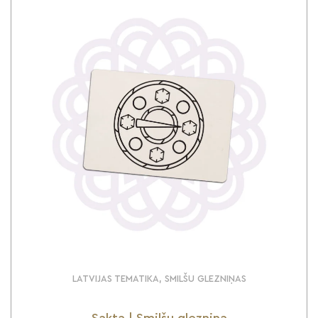
LATVIJAS TEMATIKA, SMILŠU GLEZNIŅAS