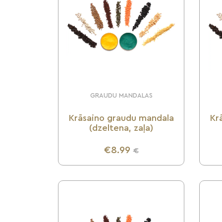
GRAUDU MANDALAS
Krāsaino graudu mandala
Kr
(dzeltena, zaļa)
€8.99
€
UZZINI VAIRĀK