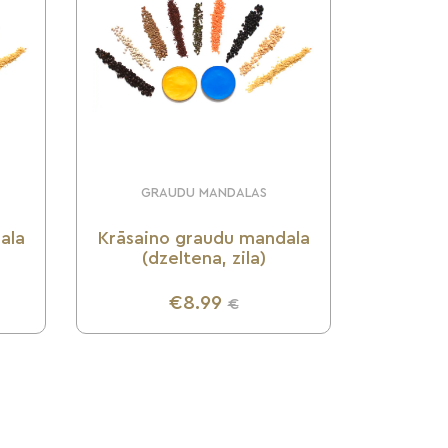
GRAUDU MANDALAS
ala
Krāsaino graudu mandala
(dzeltena, zila)
€8.99
€
UZZINI VAIRĀK