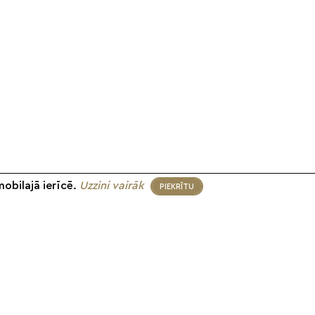
mobilajā ierīcē.
Uzzini vairāk
PIEKRĪTU
eko mums