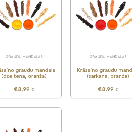
GRAUDU MANDALAS
GRAUDU MANDALAS
āsaino graudu mandala
Krāsaino graudu mand
(dzeltena, oranža)
(sarkana, oranža)
€8.99
€8.99
€
€
UZZINI VAIRĀK
UZZINI VAIRĀK