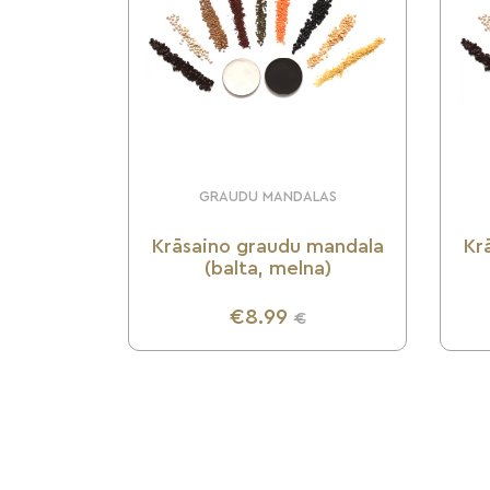
GRAUDU MANDALAS
Krāsaino graudu mandala
Kr
(balta, melna)
€8.99
€
UZZINI VAIRĀK