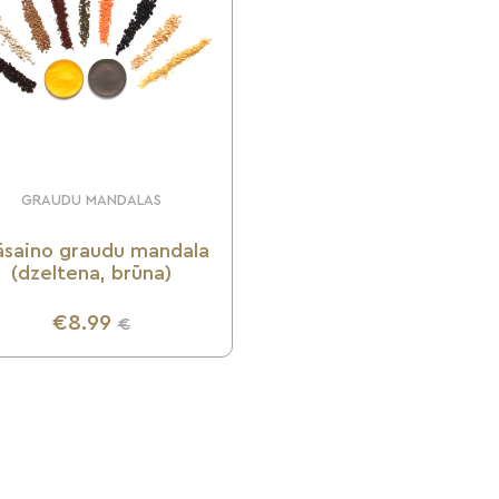
GRAUDU MANDALAS
āsaino graudu mandala
(dzeltena, brūna)
€8.99
€
UZZINI VAIRĀK