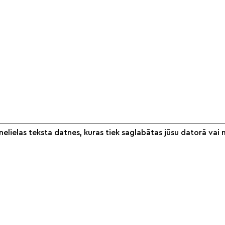
elielas teksta datnes, kuras tiek saglabātas jūsu datorā vai 
Informācija
Veikals
S
Par mums
Noteikumi
Partneri
Piegāde