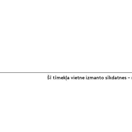
Šī tīmekļa vietne izmanto sīkdatnes – n
+371 26 187 667
info@smilsugrauds.lv