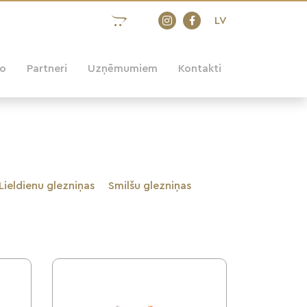
LV
eo
Partneri
Uzņēmumiem
Kontakti
Lieldienu glezniņas
Smilšu glezniņas