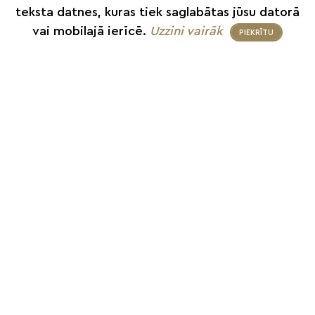
teksta datnes, kuras tiek saglabātas jūsu datorā
vai mobilajā ierīcē.
Uzzini vairāk
PIEKRĪTU
+371 26 187 667
info@smilsugrauds.lv
Informācija
Par mums
Partneri
Veikals