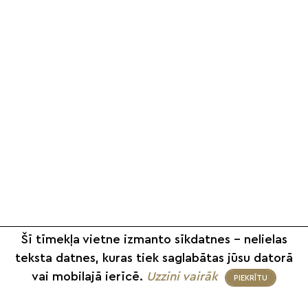
Šī tīmekļa vietne izmanto sīkdatnes – nelielas
teksta datnes, kuras tiek saglabātas jūsu datorā
vai mobilajā ierīcē.
Uzzini vairāk
PIEKRĪTU