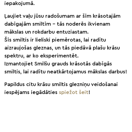
iepakojumā.
Ļaujiet vaļu jūsu radošumam ar šīm krāsotajām
dabīgajām smiltīm – tās noderēs ikvienam
mākslas un rokdarbu entuziastam.
Šīs smiltis ir lieliski piemērotas, lai radītu
aizraujošas gleznas, un tās piedāvā plašu krāsu
spektru, ar ko eksperimentēt.
Izmantojiet Smilšu grauds krāsotās dabīgās
smiltis, lai radītu neatkārtojamus mākslas darbus!
Papildus citu krāsu smiltis glezniņu veidošanai
iespējams iegādāties
spiežot šeit
!