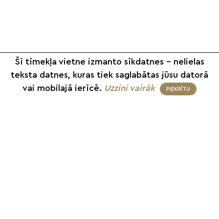
Šī tīmekļa vietne izmanto sīkdatnes – nelielas
teksta datnes, kuras tiek saglabātas jūsu datorā
vai mobilajā ierīcē.
Uzzini vairāk
PIEKRĪTU
+371 26 187 667
info@smilsugrauds.lv
Informācija