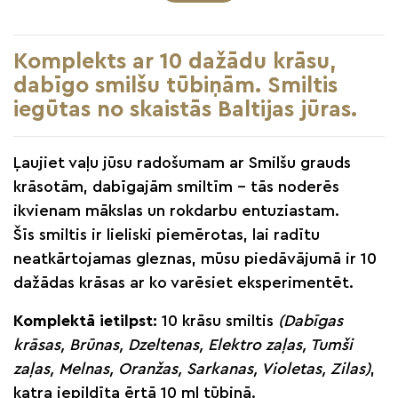
Komplekts ar 10 dažādu krāsu,
dabīgo smilšu tūbiņām. Smiltis
iegūtas no skaistās Baltijas jūras.
Ļaujiet vaļu jūsu radošumam ar Smilšu grauds
krāsotām, dabīgajām smiltīm – tās noderēs
ikvienam mākslas un rokdarbu entuziastam.
Šīs smiltis ir lieliski piemērotas, lai radītu
neatkārtojamas gleznas, mūsu piedāvājumā ir 10
dažādas krāsas ar ko varēsiet eksperimentēt.
Komplektā ietilpst:
10 krāsu smiltis
(Dabīgas
krāsas, Brūnas, Dzeltenas, Elektro zaļas, Tumši
zaļas, Melnas, Oranžas, Sarkanas, Violetas, Zilas)
,
katra iepildīta ērtā 10 ml tūbiņā.