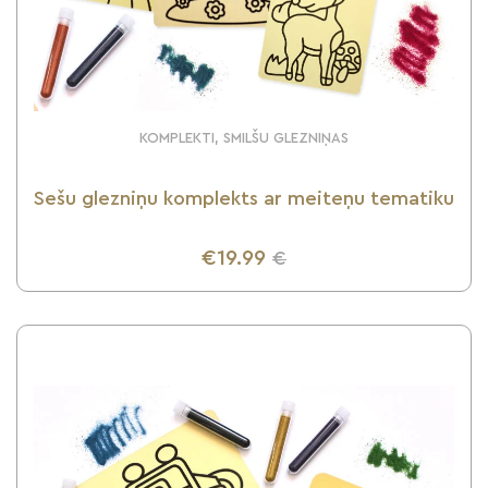
KOMPLEKTI, SMILŠU GLEZNIŅAS
Sešu glezniņu komplekts ar meiteņu tematiku
€19.99
€
UZZINI VAIRĀK