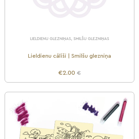
LIELDIENU GLEZNIŅAS, SMILŠU GLEZNIŅAS
Lieldienu cālīši | Smilšu glezniņa
€2.00
€
UZZINI VAIRĀK