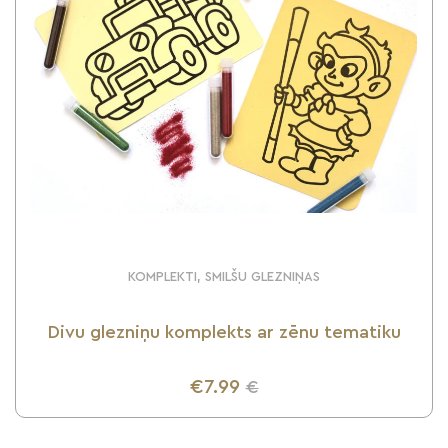
KOMPLEKTI, SMILŠU GLEZNIŅAS
Divu glezniņu komplekts ar zēnu tematiku
€7.99
€
UZZINI VAIRĀK