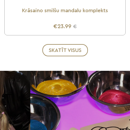
Krāsaino smilšu mandalu komplekts
€23.99
€
UZZINI VAIRĀK
SKATĪT VISUS