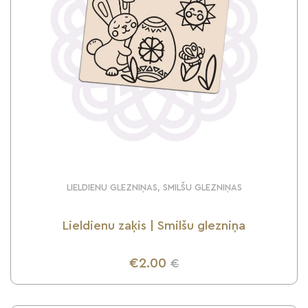
LIELDIENU GLEZNIŅAS, SMILŠU GLEZNIŅAS
Lieldienu zaķis | Smilšu glezniņa
€2.00
€
UZZINI VAIRĀK