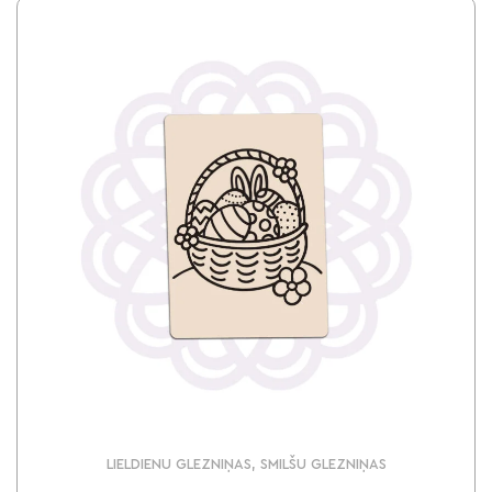
LIELDIENU GLEZNIŅAS, SMILŠU GLEZNIŅAS