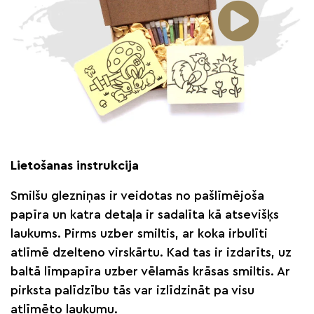
Lietošanas instrukcija
Smilšu glezniņas ir veidotas no pašlīmējoša
papīra un katra detaļa ir sadalīta kā atsevišķs
laukums. Pirms uzber smiltis, ar koka irbulīti
atlīmē dzelteno virskārtu. Kad tas ir izdarīts, uz
baltā līmpapīra uzber vēlamās krāsas smiltis. Ar
pirksta palīdzību tās var izlīdzināt pa visu
atlīmēto laukumu.