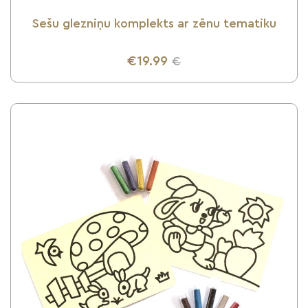
Sešu glezniņu komplekts ar zēnu tematiku
€19.99
€
UZZINI VAIRĀK