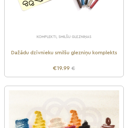
KOMPLEKTI, SMILŠU GLEZNIŅAS
Dažādu dzīvnieku smilšu glezniņu komplekts
€19.99
€
UZZINI VAIRĀK