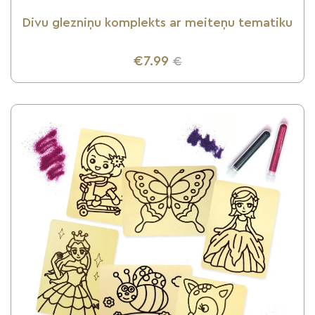
Divu glezniņu komplekts ar meiteņu tematiku
€7.99
€
UZZINI VAIRĀK