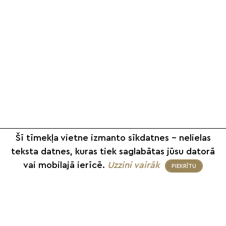
Šī tīmekļa vietne izmanto sīkdatnes – nelielas
teksta datnes, kuras tiek saglabātas jūsu datorā
vai mobilajā ierīcē.
Uzzini vairāk
PIEKRĪTU