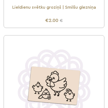
Lieldienu svētku groziņš | Smilšu glezniņa
€2.00
€
UZZINI VAIRĀK