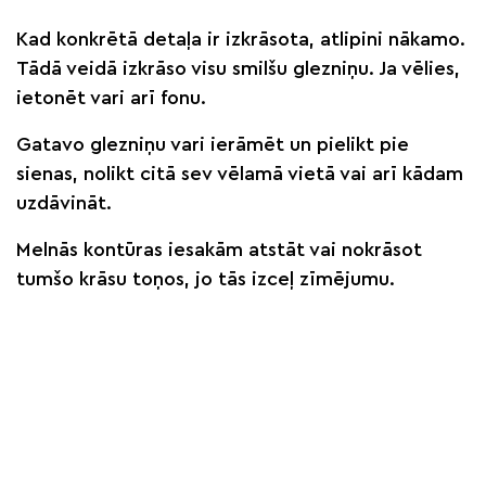
Kad konkrētā detaļa ir izkrāsota, atlipini nākamo.
Tādā veidā izkrāso visu smilšu glezniņu. Ja vēlies,
ietonēt vari arī fonu.
Gatavo glezniņu vari ierāmēt un pielikt pie
sienas, nolikt citā sev vēlamā vietā vai arī kādam
uzdāvināt.
Melnās kontūras iesakām atstāt vai nokrāsot
tumšo krāsu toņos, jo tās izceļ zīmējumu.