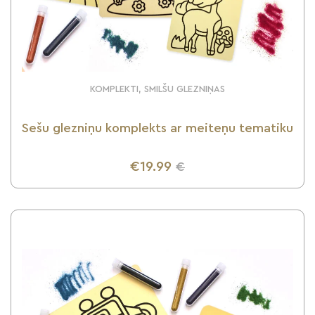
KOMPLEKTI, SMILŠU GLEZNIŅAS
Sešu glezniņu komplekts ar meiteņu tematiku
€19.99
€
UZZINI VAIRĀK