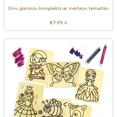
Divu glezniņu komplekts ar meiteņu tematiku
€7.99
€
UZZINI VAIRĀK