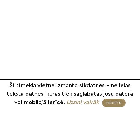
Šī tīmekļa vietne izmanto sīkdatnes – nelielas
teksta datnes, kuras tiek saglabātas jūsu datorā
vai mobilajā ierīcē.
Uzzini vairāk
PIEKRĪTU