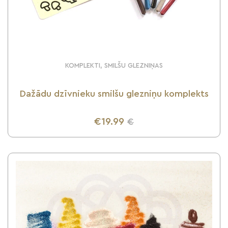
KOMPLEKTI, SMILŠU GLEZNIŅAS
Dažādu dzīvnieku smilšu glezniņu komplekts
€19.99
€
UZZINI VAIRĀK