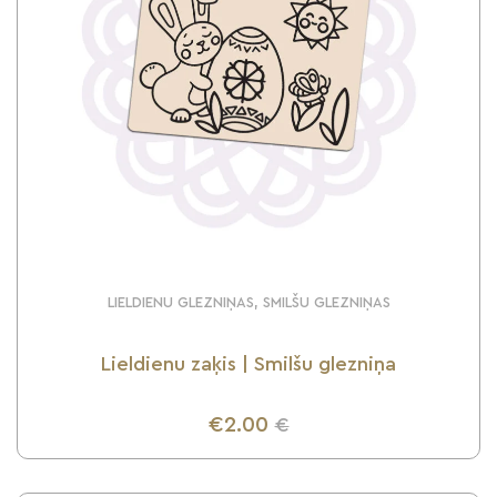
LIELDIENU GLEZNIŅAS, SMILŠU GLEZNIŅAS
Lieldienu zaķis | Smilšu glezniņa
€2.00
€
UZZINI VAIRĀK