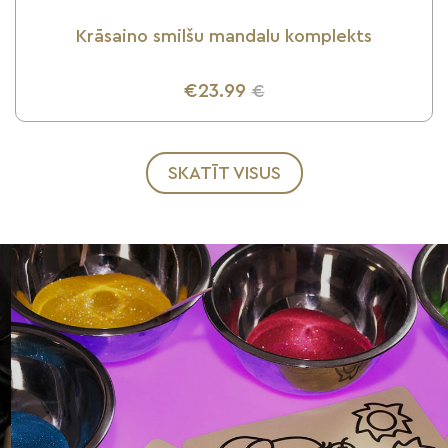
Krāsaino smilšu mandalu komplekts
€23.99
€
UZZINI VAIRĀK
SKATĪT VISUS