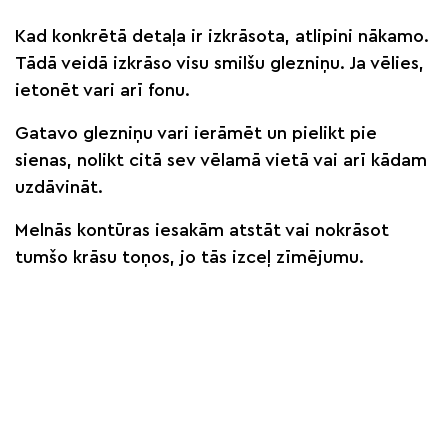
Kad konkrētā detaļa ir izkrāsota, atlipini nākamo.
Tādā veidā izkrāso visu smilšu glezniņu. Ja vēlies,
ietonēt vari arī fonu.
Gatavo glezniņu vari ierāmēt un pielikt pie
sienas, nolikt citā sev vēlamā vietā vai arī kādam
uzdāvināt.
Melnās kontūras iesakām atstāt vai nokrāsot
tumšo krāsu toņos, jo tās izceļ zīmējumu.