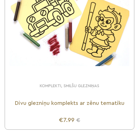
KOMPLEKTI, SMILŠU GLEZNIŅAS
Divu glezniņu komplekts ar zēnu tematiku
€7.99
€
UZZINI VAIRĀK