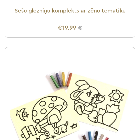
Sešu glezniņu komplekts ar zēnu tematiku
€19.99
€
UZZINI VAIRĀK