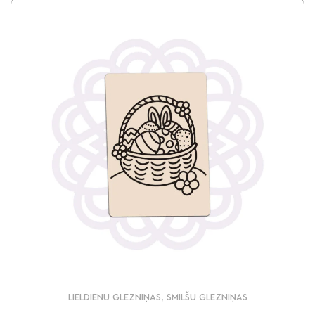
LIELDIENU GLEZNIŅAS, SMILŠU GLEZNIŅAS