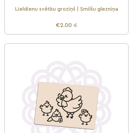
Lieldienu svētku groziņš | Smilšu glezniņa
€2.00
€
UZZINI VAIRĀK