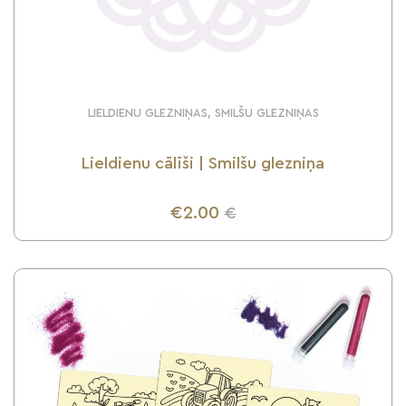
LIELDIENU GLEZNIŅAS, SMILŠU GLEZNIŅAS
Lieldienu cālīši | Smilšu glezniņa
€2.00
€
UZZINI VAIRĀK