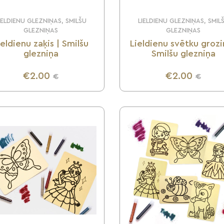
IELDIENU GLEZNIŅAS, SMILŠU
LIELDIENU GLEZNIŅAS, SMIL
GLEZNIŅAS
GLEZNIŅAS
ieldienu zaķis | Smilšu
Lieldienu svētku grozi
glezniņa
Smilšu glezniņa
€2.00
€2.00
€
€
UZZINI VAIRĀK
UZZINI VAIRĀK