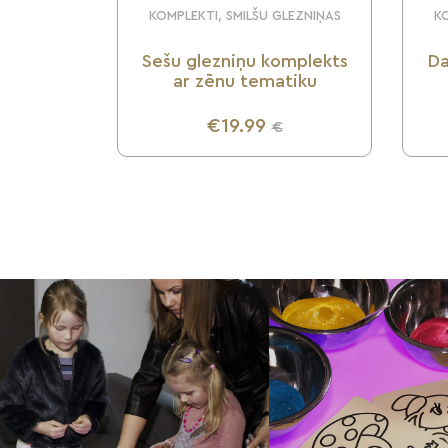
KOMPLEKTI, SMILŠU GLEZNIŅAS
KO
Sešu glezniņu komplekts
Da
ar zēnu tematiku
€19.99
€
UZZINI VAIRĀK