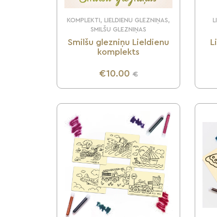
KOMPLEKTI, LIELDIENU GLEZNIŅAS,
L
SMILŠU GLEZNIŅAS
Smilšu glezniņu Lieldienu
L
komplekts
€10.00
€
UZZINI VAIRĀK