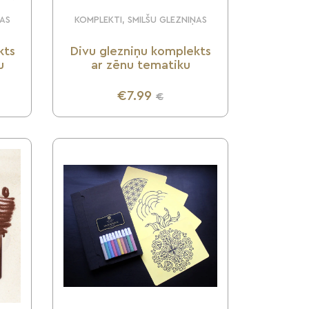
ŅAS
KOMPLEKTI, SMILŠU GLEZNIŅAS
kts
Divu glezniņu komplekts
u
ar zēnu tematiku
€7.99
€
UZZINI VAIRĀK