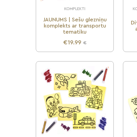
KOMPLEKTI
KO
JAUNUMS | Sešu glezniņu
Di
komplekts ar transportu
tematiku
€19.99
€
UZZINI VAIRĀK