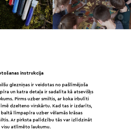
etošanas instrukcija
ilšu glezniņas ir veidotas no pašlīmējoša
pīra un katra detaļa ir sadalīta kā atsevišķs
ukums. Pirms uzber smiltis, ar koka irbulīti
līmē dzelteno virskārtu. Kad tas ir izdarīts,
 baltā līmpapīra uzber vēlamās krāsas
iltis. Ar pirksta palīdzību tās var izlīdzināt
 visu atlīmēto laukumu.