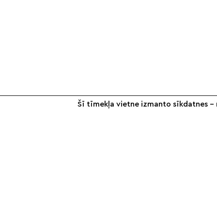
Šī tīmekļa vietne izmanto sīkdatnes – n
+371 26 187 667
info@smilsugrauds.lv