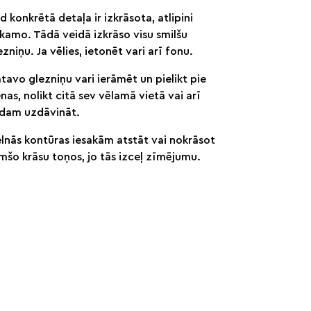
d konkrētā detaļa ir izkrāsota, atlipini
kamo. Tādā veidā izkrāso visu smilšu
ezniņu. Ja vēlies, ietonēt vari arī fonu.
tavo glezniņu vari ierāmēt un pielikt pie
enas, nolikt citā sev vēlamā vietā vai arī
dam uzdāvināt.
lnās kontūras iesakām atstāt vai nokrāsot
mšo krāsu toņos, jo tās izceļ zīmējumu.