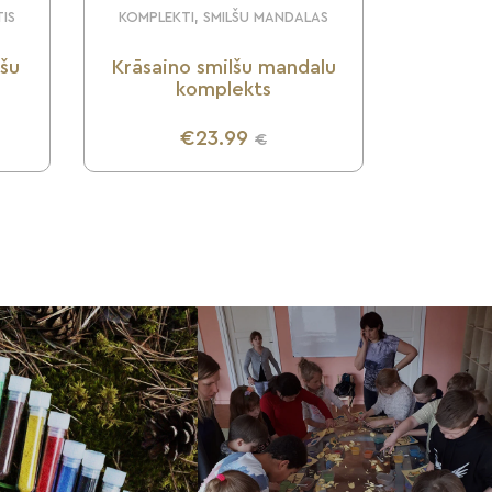
TIS
KOMPLEKTI, SMILŠU MANDALAS
lšu
Krāsaino smilšu mandalu
komplekts
€23.99
€
UZZINI VAIRĀK