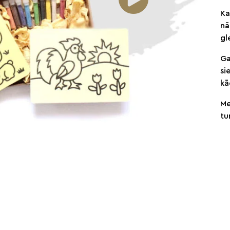
Ka
nā
gl
Ga
si
kā
Me
tu