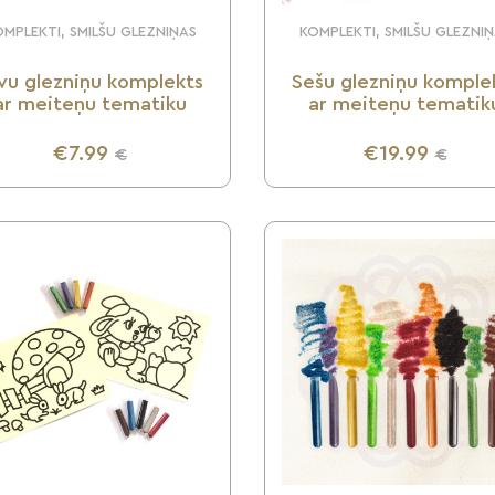
MPLEKTI, SMILŠU GLEZNIŅAS
KOMPLEKTI, SMILŠU GLEZNI
vu glezniņu komplekts
Sešu glezniņu komple
ar meiteņu tematiku
ar meiteņu tematik
€7.99
€19.99
€
€
UZZINI VAIRĀK
UZZINI VAIRĀK