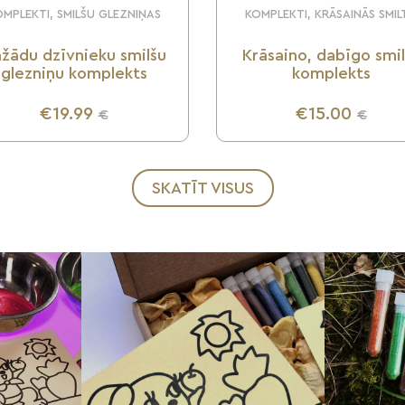
MPLEKTI, SMILŠU GLEZNIŅAS
KOMPLEKTI, KRĀSAINĀS SMIL
žādu dzīvnieku smilšu
Krāsaino, dabīgo smi
glezniņu komplekts
komplekts
€19.99
€15.00
€
€
UZZINI VAIRĀK
UZZINI VAIRĀK
SKATĪT VISUS