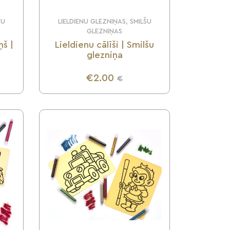
ŠU
LIELDIENU GLEZNIŅAS, SMILŠU
GLEZNIŅAS
ņš |
Lieldienu cālīši | Smilšu
glezniņa
€2.00
€
UZZINI VAIRĀK