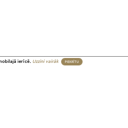
mobilajā ierīcē.
Uzzini vairāk
PIEKRĪTU
eko mums