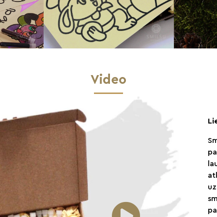
Video
Li
Sm
pa
la
at
uz
sm
pa