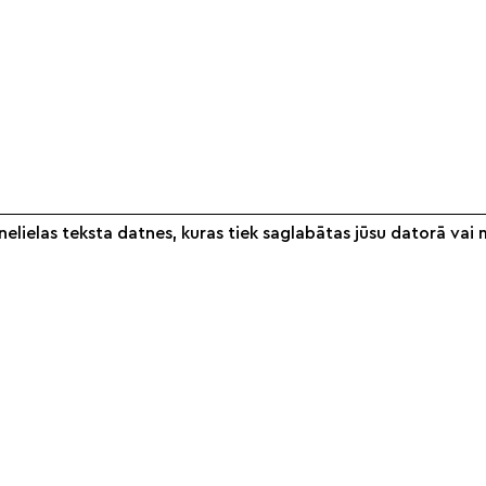
elielas teksta datnes, kuras tiek saglabātas jūsu datorā vai 
Informācija
Veikals
S
Par mums
Noteikumi
Partneri
Piegāde