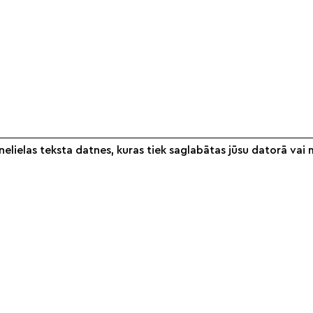
elielas teksta datnes, kuras tiek saglabātas jūsu datorā vai 
Informācija
Veikals
S
Par mums
Noteikumi
Partneri
Piegāde