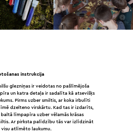
etošanas instrukcija
ilšu glezniņas ir veidotas no pašlīmējoša
pīra un katra detaļa ir sadalīta kā atsevišķs
ukums. Pirms uzber smiltis, ar koka irbulīti
līmē dzelteno virskārtu. Kad tas ir izdarīts,
 baltā līmpapīra uzber vēlamās krāsas
iltis. Ar pirksta palīdzību tās var izlīdzināt
 visu atlīmēto laukumu.