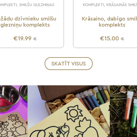
MPLEKTI, SMILŠU GLEZNIŅAS
KOMPLEKTI, KRĀSAINĀS SMIL
žādu dzīvnieku smilšu
Krāsaino, dabīgo smi
glezniņu komplekts
komplekts
€19.99
€15.00
€
€
UZZINI VAIRĀK
UZZINI VAIRĀK
SKATĪT VISUS