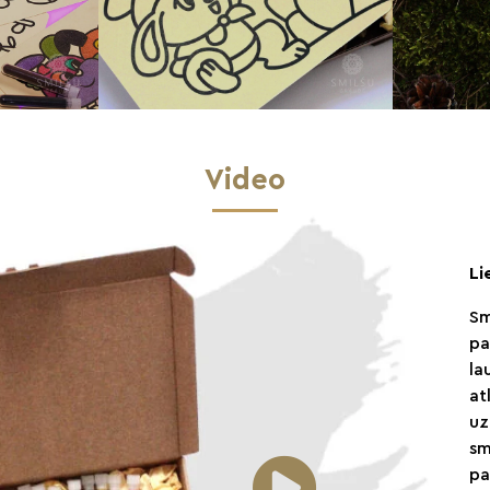
Video
Li
Sm
pa
la
at
uz
sm
pa