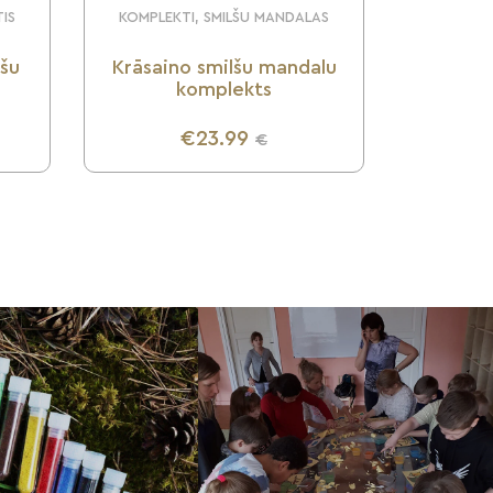
TIS
KOMPLEKTI, SMILŠU MANDALAS
lšu
Krāsaino smilšu mandalu
komplekts
€23.99
€
UZZINI VAIRĀK