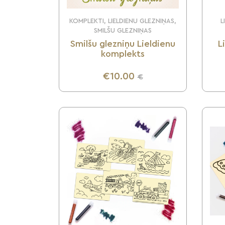
KOMPLEKTI, LIELDIENU GLEZNIŅAS,
L
SMILŠU GLEZNIŅAS
Smilšu glezniņu Lieldienu
L
komplekts
€10.00
€
UZZINI VAIRĀK