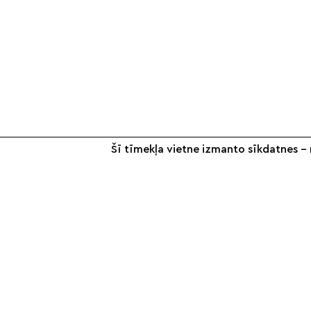
Šī tīmekļa vietne izmanto sīkdatnes – n
+371 26 187 667
info@smilsugrauds.lv