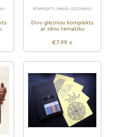
ŅAS
KOMPLEKTI, SMILŠU GLEZNIŅAS
kts
Divu glezniņu komplekts
u
ar zēnu tematiku
€7.99
€
UZZINI VAIRĀK