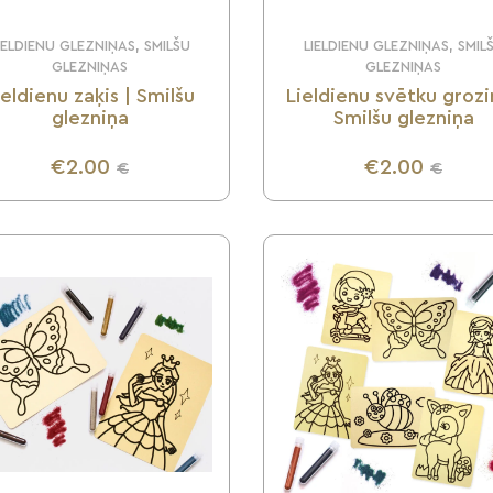
IELDIENU GLEZNIŅAS, SMILŠU
LIELDIENU GLEZNIŅAS, SMIL
GLEZNIŅAS
GLEZNIŅAS
ieldienu zaķis | Smilšu
Lieldienu svētku grozi
glezniņa
Smilšu glezniņa
€2.00
€2.00
€
€
UZZINI VAIRĀK
UZZINI VAIRĀK