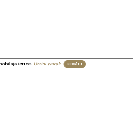
mobilajā ierīcē.
Uzzini vairāk
PIEKRĪTU
eko mums