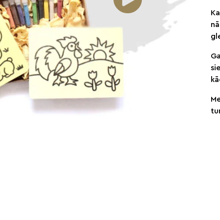
Ka
nā
gl
Ga
si
kā
Me
tu