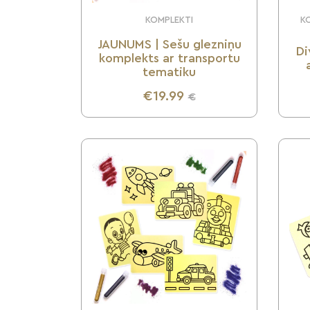
KOMPLEKTI
KO
JAUNUMS | Sešu glezniņu
Di
komplekts ar transportu
tematiku
€19.99
€
UZZINI VAIRĀK