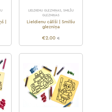
ŠU
LIELDIENU GLEZNIŅAS, SMILŠU
GLEZNIŅAS
ņš |
Lieldienu cālīši | Smilšu
glezniņa
€2.00
€
UZZINI VAIRĀK