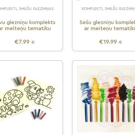
MPLEKTI, SMILŠU GLEZNIŅAS
KOMPLEKTI, SMILŠU GLEZNI
vu glezniņu komplekts
Sešu glezniņu komple
ar meiteņu tematiku
ar meiteņu tematik
€7.99
€19.99
€
€
UZZINI VAIRĀK
UZZINI VAIRĀK