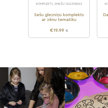
KOMPLEKTI, SMILŠU GLEZNIŅAS
KO
Sešu glezniņu komplekts
Da
ar zēnu tematiku
€19.99
€
UZZINI VAIRĀK