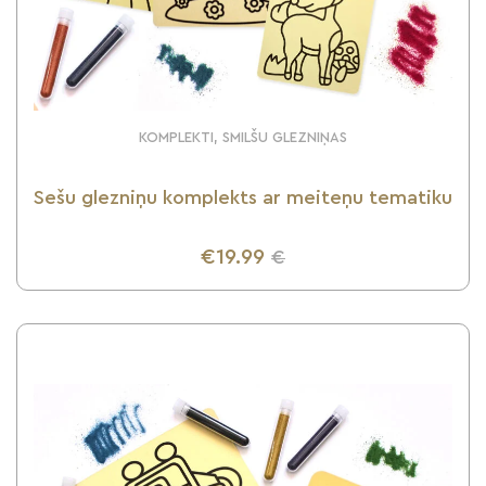
KOMPLEKTI, SMILŠU GLEZNIŅAS
Sešu glezniņu komplekts ar meiteņu tematiku
€19.99
€
UZZINI VAIRĀK