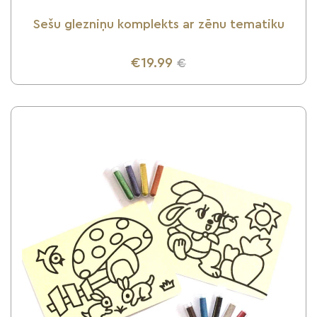
Sešu glezniņu komplekts ar zēnu tematiku
€19.99
€
UZZINI VAIRĀK