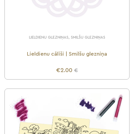
LIELDIENU GLEZNIŅAS, SMILŠU GLEZNIŅAS
Lieldienu cālīši | Smilšu glezniņa
€2.00
€
UZZINI VAIRĀK