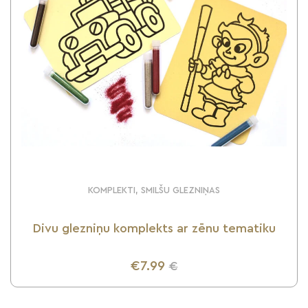
KOMPLEKTI, SMILŠU GLEZNIŅAS
Divu glezniņu komplekts ar zēnu tematiku
€7.99
€
UZZINI VAIRĀK