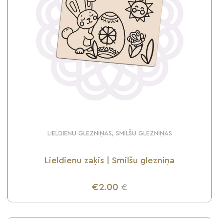
LIELDIENU GLEZNIŅAS, SMILŠU GLEZNIŅAS
Lieldienu zaķis | Smilšu glezniņa
€2.00
€
UZZINI VAIRĀK