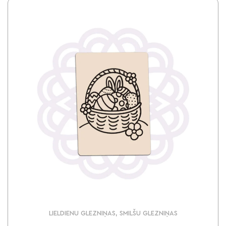
LIELDIENU GLEZNIŅAS, SMILŠU GLEZNIŅAS