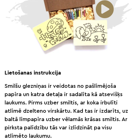
Lietošanas instrukcija
Smilšu glezniņas ir veidotas no pašlīmējoša
papīra un katra detaļa ir sadalīta kā atsevišķs
laukums. Pirms uzber smiltis, ar koka irbulīti
atlīmē dzelteno virskārtu. Kad tas ir izdarīts, uz
baltā līmpapīra uzber vēlamās krāsas smiltis. Ar
pirksta palīdzību tās var izlīdzināt pa visu
atlīmēto laukumu.