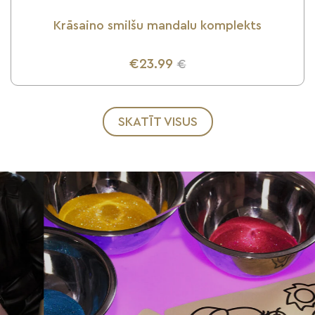
Krāsaino smilšu mandalu komplekts
€23.99
€
UZZINI VAIRĀK
SKATĪT VISUS