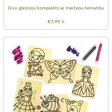
Divu glezniņu komplekts ar meiteņu tematiku
€7.99
€
UZZINI VAIRĀK