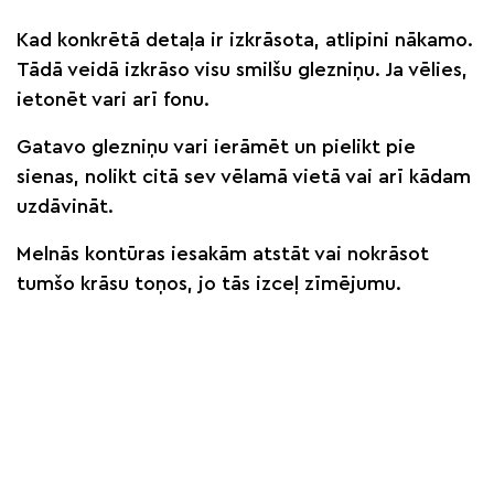
Kad konkrētā detaļa ir izkrāsota, atlipini nākamo.
Tādā veidā izkrāso visu smilšu glezniņu. Ja vēlies,
ietonēt vari arī fonu.
Gatavo glezniņu vari ierāmēt un pielikt pie
sienas, nolikt citā sev vēlamā vietā vai arī kādam
uzdāvināt.
Melnās kontūras iesakām atstāt vai nokrāsot
tumšo krāsu toņos, jo tās izceļ zīmējumu.