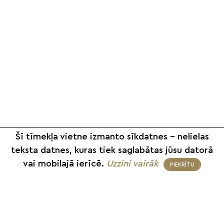
Šī tīmekļa vietne izmanto sīkdatnes – nelielas
teksta datnes, kuras tiek saglabātas jūsu datorā
vai mobilajā ierīcē.
Uzzini vairāk
PIEKRĪTU