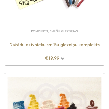
KOMPLEKTI, SMILŠU GLEZNIŅAS
Dažādu dzīvnieku smilšu glezniņu komplekts
€19.99
€
UZZINI VAIRĀK