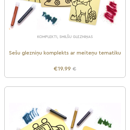
KOMPLEKTI, SMILŠU GLEZNIŅAS
Sešu glezniņu komplekts ar meiteņu tematiku
€19.99
€
UZZINI VAIRĀK