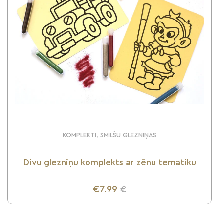
KOMPLEKTI, SMILŠU GLEZNIŅAS
Divu glezniņu komplekts ar zēnu tematiku
€7.99
€
UZZINI VAIRĀK