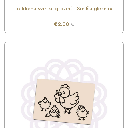
Lieldienu svētku groziņš | Smilšu glezniņa
€2.00
€
UZZINI VAIRĀK