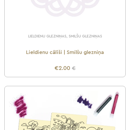
LIELDIENU GLEZNIŅAS, SMILŠU GLEZNIŅAS
Lieldienu cālīši | Smilšu glezniņa
€2.00
€
UZZINI VAIRĀK