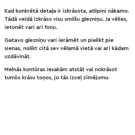
Kad konkrētā detaļa ir izkrāsota, atlipini nākamo.
Tādā veidā izkrāso visu smilšu glezniņu. Ja vēlies,
ietonēt vari arī fonu.
Gatavo glezniņu vari ierāmēt un pielikt pie
sienas, nolikt citā sev vēlamā vietā vai arī kādam
uzdāvināt.
Melnās kontūras iesakām atstāt vai nokrāsot
tumšo krāsu toņos, jo tās izceļ zīmējumu.