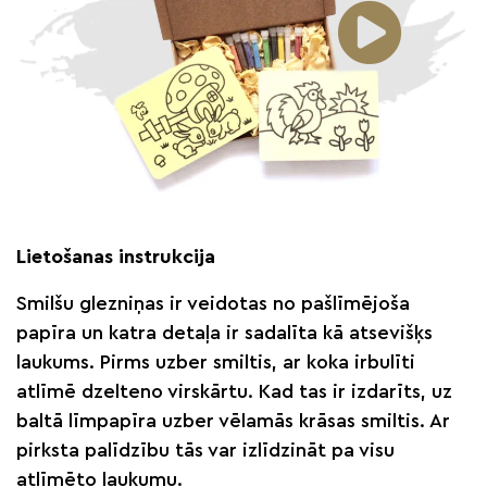
Lietošanas instrukcija
Smilšu glezniņas ir veidotas no pašlīmējoša
papīra un katra detaļa ir sadalīta kā atsevišķs
laukums. Pirms uzber smiltis, ar koka irbulīti
atlīmē dzelteno virskārtu. Kad tas ir izdarīts, uz
baltā līmpapīra uzber vēlamās krāsas smiltis. Ar
pirksta palīdzību tās var izlīdzināt pa visu
atlīmēto laukumu.