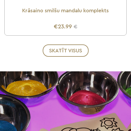
Krāsaino smilšu mandalu komplekts
€23.99
€
UZZINI VAIRĀK
SKATĪT VISUS