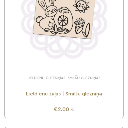
LIELDIENU GLEZNIŅAS, SMILŠU GLEZNIŅAS
Lieldienu zaķis | Smilšu glezniņa
€2.00
€
UZZINI VAIRĀK