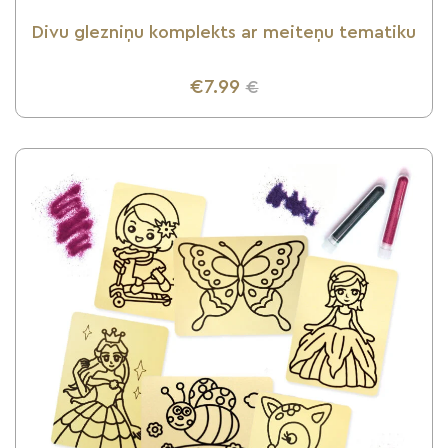
Divu glezniņu komplekts ar meiteņu tematiku
€7.99
€
UZZINI VAIRĀK