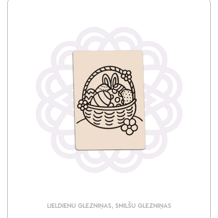
LIELDIENU GLEZNIŅAS, SMILŠU GLEZNIŅAS