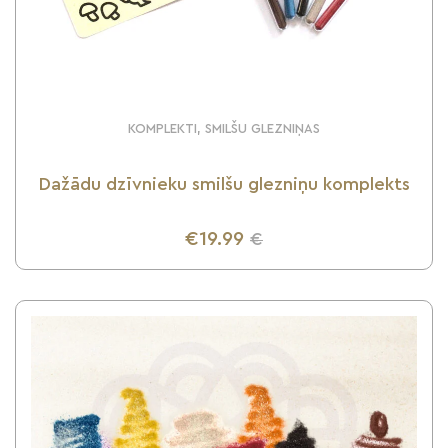
KOMPLEKTI, SMILŠU GLEZNIŅAS
Dažādu dzīvnieku smilšu glezniņu komplekts
€19.99
€
UZZINI VAIRĀK