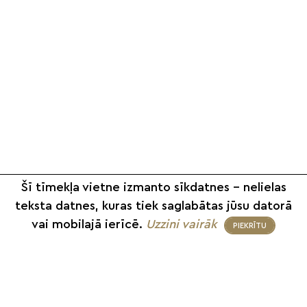
Šī tīmekļa vietne izmanto sīkdatnes – nelielas
teksta datnes, kuras tiek saglabātas jūsu datorā
vai mobilajā ierīcē.
Uzzini vairāk
PIEKRĪTU