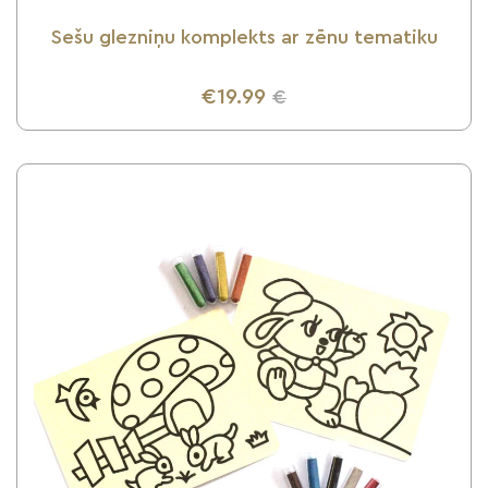
Sešu glezniņu komplekts ar zēnu tematiku
€19.99
€
UZZINI VAIRĀK