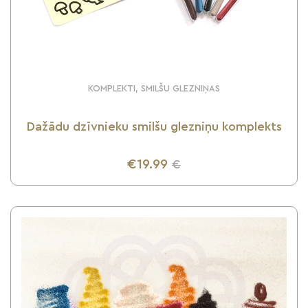
KOMPLEKTI, SMILŠU GLEZNIŅAS
Dažādu dzīvnieku smilšu glezniņu komplekts
€19.99
€
UZZINI VAIRĀK