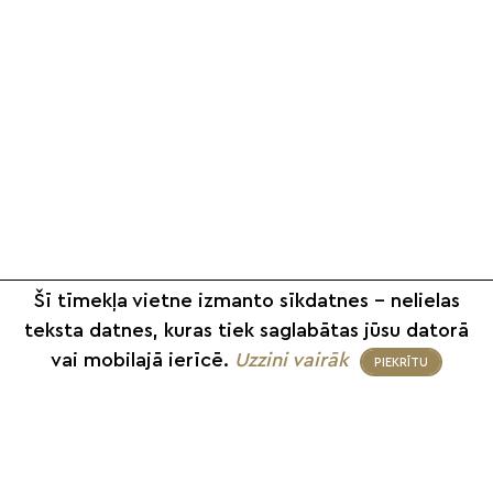
Šī tīmekļa vietne izmanto sīkdatnes – nelielas
teksta datnes, kuras tiek saglabātas jūsu datorā
vai mobilajā ierīcē.
Uzzini vairāk
PIEKRĪTU