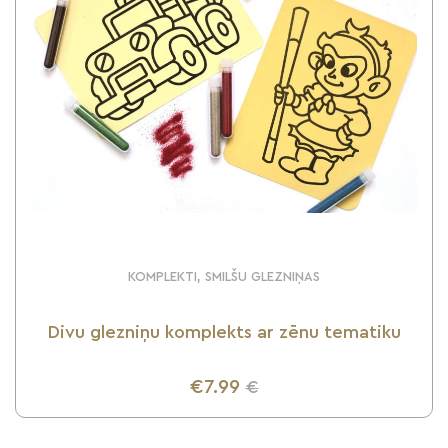
KOMPLEKTI, SMILŠU GLEZNIŅAS
Divu glezniņu komplekts ar zēnu tematiku
€7.99
€
UZZINI VAIRĀK