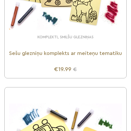
KOMPLEKTI, SMILŠU GLEZNIŅAS
Sešu glezniņu komplekts ar meiteņu tematiku
€19.99
€
UZZINI VAIRĀK