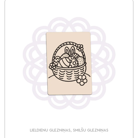
LIELDIENU GLEZNIŅAS, SMILŠU GLEZNIŅAS