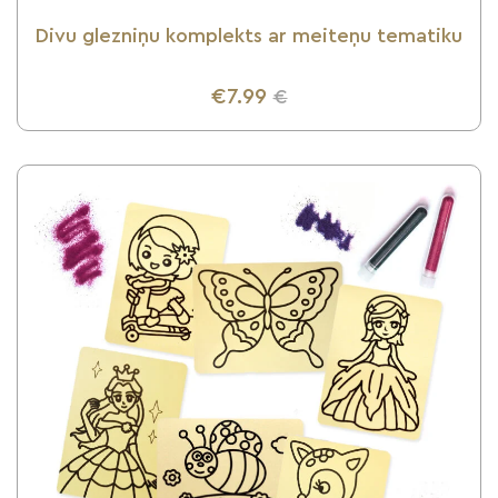
Divu glezniņu komplekts ar meiteņu tematiku
€7.99
€
UZZINI VAIRĀK