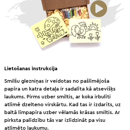
Lietošanas instrukcija
Smilšu glezniņas ir veidotas no pašlīmējoša
papīra un katra detaļa ir sadalīta kā atsevišķs
laukums. Pirms uzber smiltis, ar koka irbulīti
atlīmē dzelteno virskārtu. Kad tas ir izdarīts, uz
baltā līmpapīra uzber vēlamās krāsas smiltis. Ar
pirksta palīdzību tās var izlīdzināt pa visu
atlīmēto laukumu.