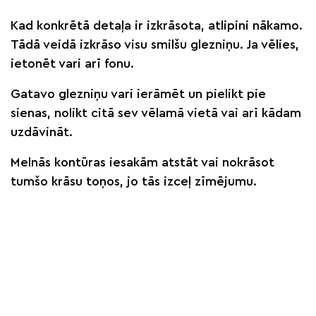
Kad konkrētā detaļa ir izkrāsota, atlipini nākamo.
Tādā veidā izkrāso visu smilšu glezniņu. Ja vēlies,
ietonēt vari arī fonu.
Gatavo glezniņu vari ierāmēt un pielikt pie
sienas, nolikt citā sev vēlamā vietā vai arī kādam
uzdāvināt.
Melnās kontūras iesakām atstāt vai nokrāsot
tumšo krāsu toņos, jo tās izceļ zīmējumu.