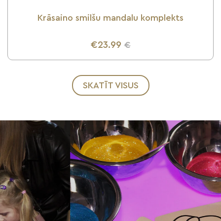
Krāsaino smilšu mandalu komplekts
€23.99
€
UZZINI VAIRĀK
SKATĪT VISUS