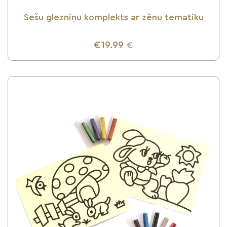
Sešu glezniņu komplekts ar zēnu tematiku
€19.99
€
UZZINI VAIRĀK