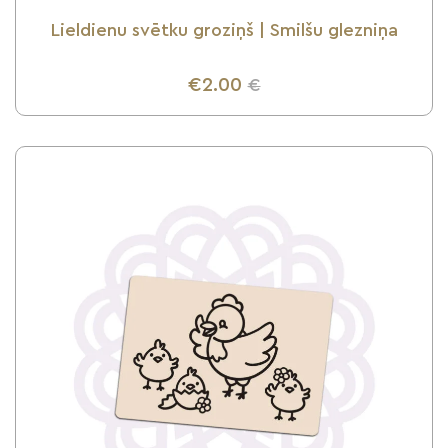
Lieldienu svētku groziņš | Smilšu glezniņa
€2.00
€
UZZINI VAIRĀK