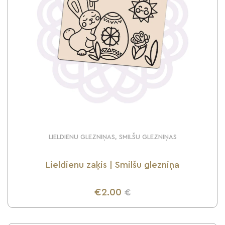
LIELDIENU GLEZNIŅAS, SMILŠU GLEZNIŅAS
Lieldienu zaķis | Smilšu glezniņa
€2.00
€
UZZINI VAIRĀK