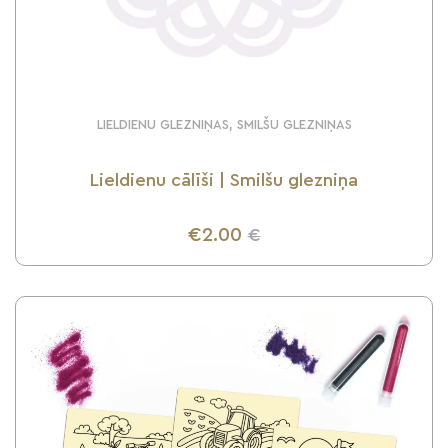
LIELDIENU GLEZNIŅAS, SMILŠU GLEZNIŅAS
Lieldienu cālīši | Smilšu glezniņa
€2.00
€
UZZINI VAIRĀK