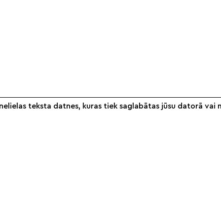
elielas teksta datnes, kuras tiek saglabātas jūsu datorā vai 
Informācija
Veikals
S
Par mums
Noteikumi
Partneri
Piegāde