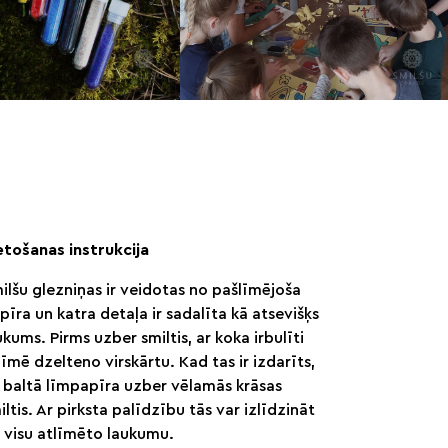
etošanas instrukcija
ilšu glezniņas ir veidotas no pašlīmējoša
pīra un katra detaļa ir sadalīta kā atsevišķs
ukums. Pirms uzber smiltis, ar koka irbulīti
līmē dzelteno virskārtu. Kad tas ir izdarīts,
 baltā līmpapīra uzber vēlamās krāsas
iltis. Ar pirksta palīdzību tās var izlīdzināt
 visu atlīmēto laukumu.