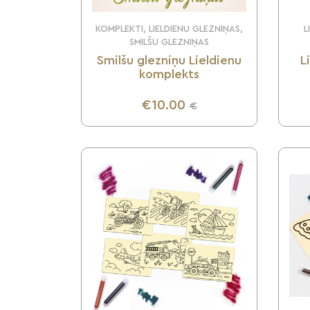
KOMPLEKTI, LIELDIENU GLEZNIŅAS,
L
SMILŠU GLEZNIŅAS
Smilšu glezniņu Lieldienu
L
komplekts
€10.00
€
UZZINI VAIRĀK