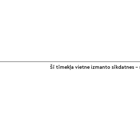
Šī tīmekļa vietne izmanto sīkdatnes – n
+371 26 187 667
info@smilsugrauds.lv