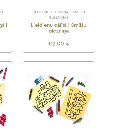
ŠU
LIELDIENU GLEZNIŅAS, SMILŠU
GLEZNIŅAS
ņš |
Lieldienu cālīši | Smilšu
glezniņa
€2.00
€
UZZINI VAIRĀK