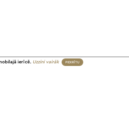
mobilajā ierīcē.
Uzzini vairāk
PIEKRĪTU
eko mums