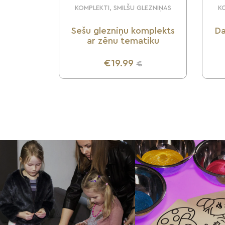
KOMPLEKTI, SMILŠU GLEZNIŅAS
KO
Sešu glezniņu komplekts
Da
ar zēnu tematiku
€19.99
€
UZZINI VAIRĀK