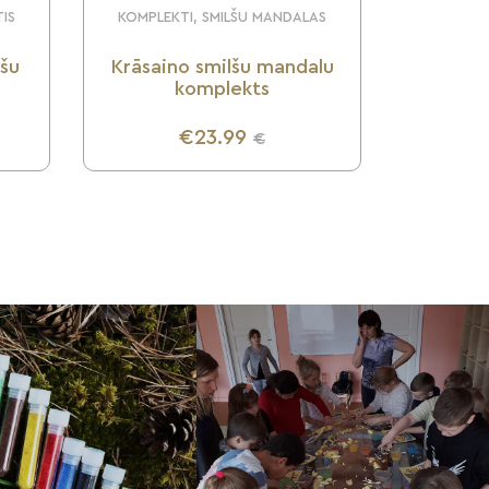
TIS
KOMPLEKTI, SMILŠU MANDALAS
lšu
Krāsaino smilšu mandalu
komplekts
€23.99
€
UZZINI VAIRĀK