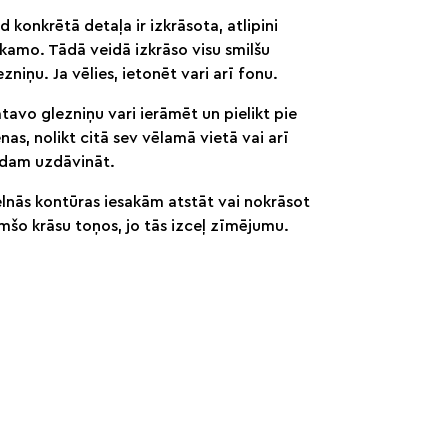
d konkrētā detaļa ir izkrāsota, atlipini
kamo. Tādā veidā izkrāso visu smilšu
ezniņu. Ja vēlies, ietonēt vari arī fonu.
tavo glezniņu vari ierāmēt un pielikt pie
enas, nolikt citā sev vēlamā vietā vai arī
dam uzdāvināt.
lnās kontūras iesakām atstāt vai nokrāsot
mšo krāsu toņos, jo tās izceļ zīmējumu.