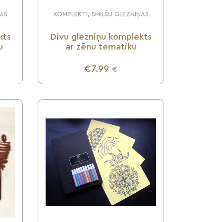
ŅAS
KOMPLEKTI, SMILŠU GLEZNIŅAS
kts
Divu glezniņu komplekts
u
ar zēnu tematiku
€7.99
€
UZZINI VAIRĀK