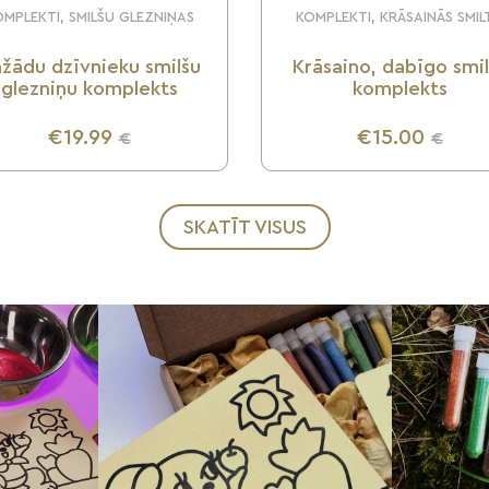
MPLEKTI, SMILŠU GLEZNIŅAS
KOMPLEKTI, KRĀSAINĀS SMIL
žādu dzīvnieku smilšu
Krāsaino, dabīgo smi
glezniņu komplekts
komplekts
€19.99
€15.00
€
€
UZZINI VAIRĀK
UZZINI VAIRĀK
SKATĪT VISUS