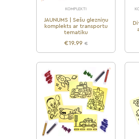
KOMPLEKTI
KO
JAUNUMS | Sešu glezniņu
Di
komplekts ar transportu
tematiku
€19.99
€
UZZINI VAIRĀK