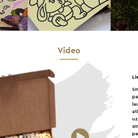
Video
Li
Sm
pa
la
at
uz
sm
pa