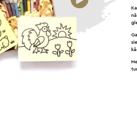
Ka
nā
gl
Ga
si
kā
Me
tu