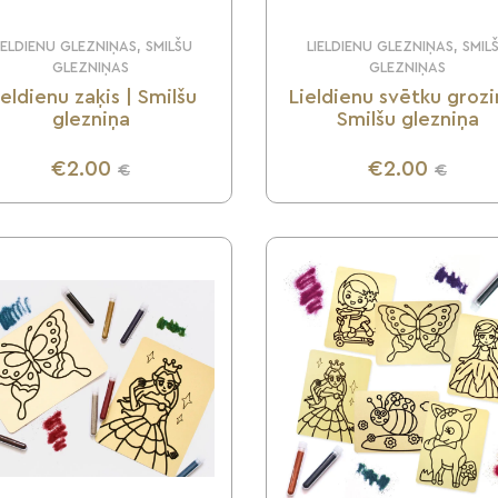
IELDIENU GLEZNIŅAS, SMILŠU
LIELDIENU GLEZNIŅAS, SMIL
GLEZNIŅAS
GLEZNIŅAS
ieldienu zaķis | Smilšu
Lieldienu svētku grozi
glezniņa
Smilšu glezniņa
€2.00
€2.00
€
€
UZZINI VAIRĀK
UZZINI VAIRĀK