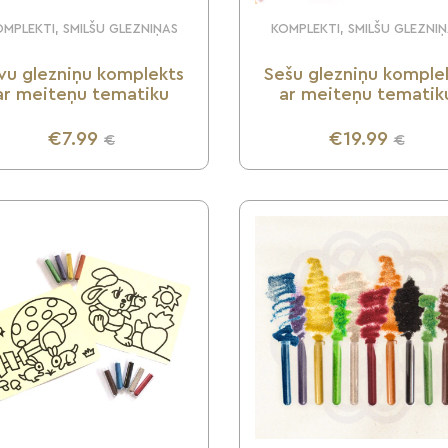
MPLEKTI, SMILŠU GLEZNIŅAS
KOMPLEKTI, SMILŠU GLEZNI
vu glezniņu komplekts
Sešu glezniņu komple
ar meiteņu tematiku
ar meiteņu tematik
€7.99
€19.99
€
€
UZZINI VAIRĀK
UZZINI VAIRĀK