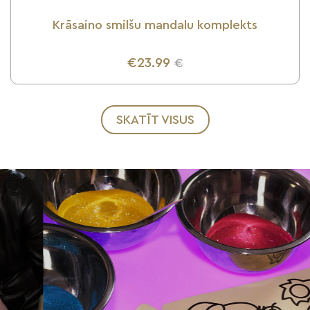
Krāsaino smilšu mandalu komplekts
€23.99
€
UZZINI VAIRĀK
SKATĪT VISUS