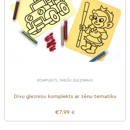
KOMPLEKTI, SMILŠU GLEZNIŅAS
Divu glezniņu komplekts ar zēnu tematiku
€7.99
€
UZZINI VAIRĀK