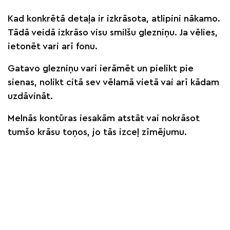
Kad konkrētā detaļa ir izkrāsota, atlipini nākamo.
Tādā veidā izkrāso visu smilšu glezniņu. Ja vēlies,
ietonēt vari arī fonu.
Gatavo glezniņu vari ierāmēt un pielikt pie
sienas, nolikt citā sev vēlamā vietā vai arī kādam
uzdāvināt.
Melnās kontūras iesakām atstāt vai nokrāsot
tumšo krāsu toņos, jo tās izceļ zīmējumu.