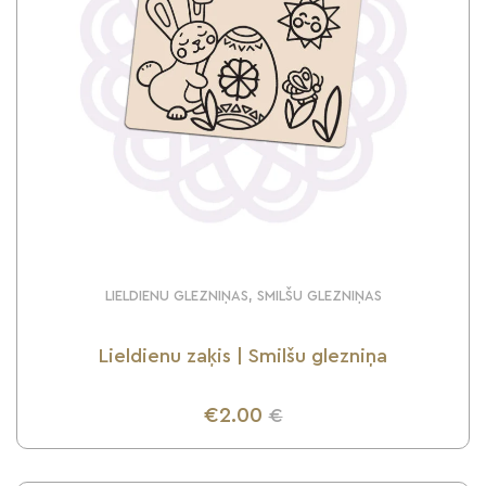
LIELDIENU GLEZNIŅAS, SMILŠU GLEZNIŅAS
Lieldienu zaķis | Smilšu glezniņa
€2.00
€
UZZINI VAIRĀK