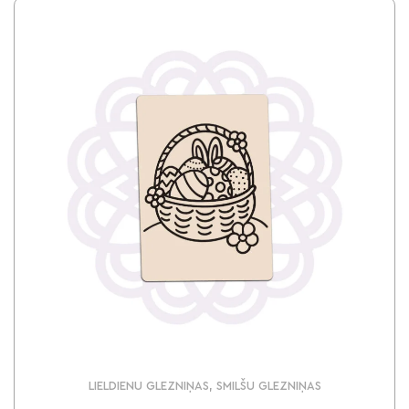
LIELDIENU GLEZNIŅAS, SMILŠU GLEZNIŅAS