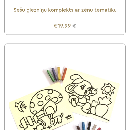
Sešu glezniņu komplekts ar zēnu tematiku
€19.99
€
UZZINI VAIRĀK