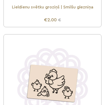
Lieldienu svētku groziņš | Smilšu glezniņa
€2.00
€
UZZINI VAIRĀK