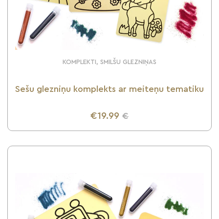
KOMPLEKTI, SMILŠU GLEZNIŅAS
Sešu glezniņu komplekts ar meiteņu tematiku
€19.99
€
UZZINI VAIRĀK