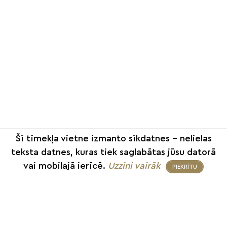
Šī tīmekļa vietne izmanto sīkdatnes – nelielas
teksta datnes, kuras tiek saglabātas jūsu datorā
vai mobilajā ierīcē.
Uzzini vairāk
PIEKRĪTU