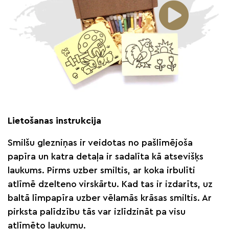
Lietošanas instrukcija
Smilšu glezniņas ir veidotas no pašlīmējoša
papīra un katra detaļa ir sadalīta kā atsevišķs
laukums. Pirms uzber smiltis, ar koka irbulīti
atlīmē dzelteno virskārtu. Kad tas ir izdarīts, uz
baltā līmpapīra uzber vēlamās krāsas smiltis. Ar
pirksta palīdzību tās var izlīdzināt pa visu
atlīmēto laukumu.