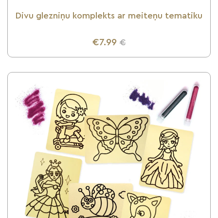
Divu glezniņu komplekts ar meiteņu tematiku
€7.99
€
UZZINI VAIRĀK