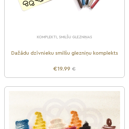
KOMPLEKTI, SMILŠU GLEZNIŅAS
Dažādu dzīvnieku smilšu glezniņu komplekts
€19.99
€
UZZINI VAIRĀK