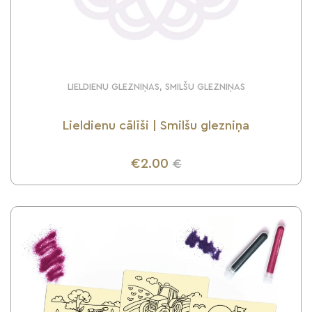
LIELDIENU GLEZNIŅAS, SMILŠU GLEZNIŅAS
Lieldienu cālīši | Smilšu glezniņa
€2.00
€
UZZINI VAIRĀK