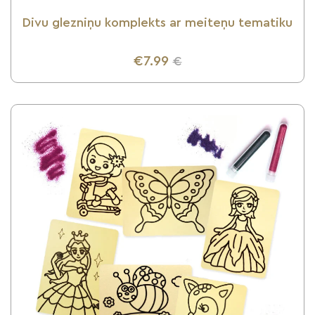
Divu glezniņu komplekts ar meiteņu tematiku
€7.99
€
UZZINI VAIRĀK