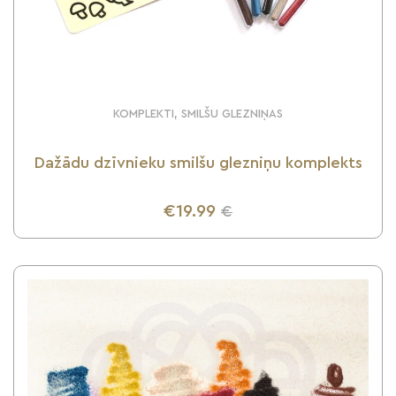
KOMPLEKTI, SMILŠU GLEZNIŅAS
Dažādu dzīvnieku smilšu glezniņu komplekts
€19.99
€
UZZINI VAIRĀK