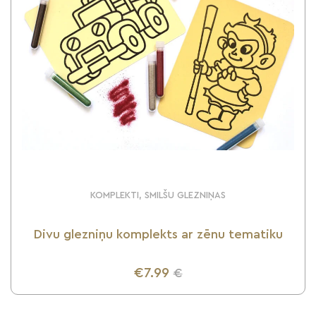
KOMPLEKTI, SMILŠU GLEZNIŅAS
Divu glezniņu komplekts ar zēnu tematiku
€7.99
€
UZZINI VAIRĀK