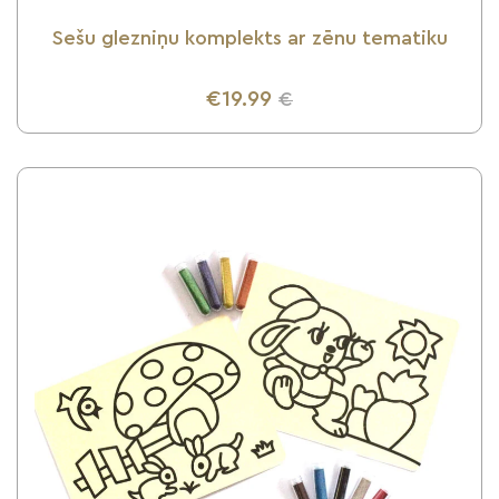
Sešu glezniņu komplekts ar zēnu tematiku
€19.99
€
UZZINI VAIRĀK