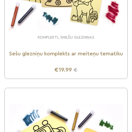
KOMPLEKTI, SMILŠU GLEZNIŅAS
Sešu glezniņu komplekts ar meiteņu tematiku
€19.99
€
UZZINI VAIRĀK