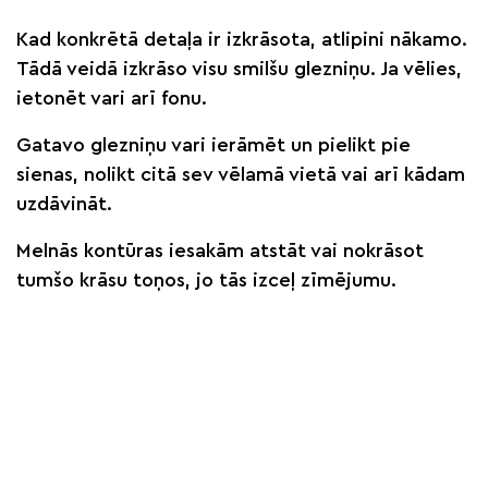
Kad konkrētā detaļa ir izkrāsota, atlipini nākamo.
Tādā veidā izkrāso visu smilšu glezniņu. Ja vēlies,
ietonēt vari arī fonu.
Gatavo glezniņu vari ierāmēt un pielikt pie
sienas, nolikt citā sev vēlamā vietā vai arī kādam
uzdāvināt.
Melnās kontūras iesakām atstāt vai nokrāsot
tumšo krāsu toņos, jo tās izceļ zīmējumu.