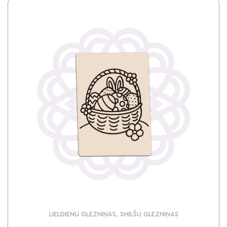
LIELDIENU GLEZNIŅAS, SMILŠU GLEZNIŅAS