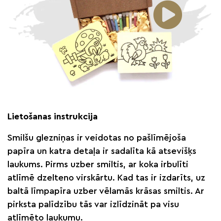
Lietošanas instrukcija
Smilšu glezniņas ir veidotas no pašlīmējoša
papīra un katra detaļa ir sadalīta kā atsevišķs
laukums. Pirms uzber smiltis, ar koka irbulīti
atlīmē dzelteno virskārtu. Kad tas ir izdarīts, uz
baltā līmpapīra uzber vēlamās krāsas smiltis. Ar
pirksta palīdzību tās var izlīdzināt pa visu
atlīmēto laukumu.