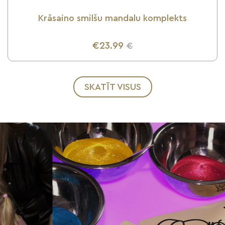
Krāsaino smilšu mandalu komplekts
€23.99
€
UZZINI VAIRĀK
SKATĪT VISUS