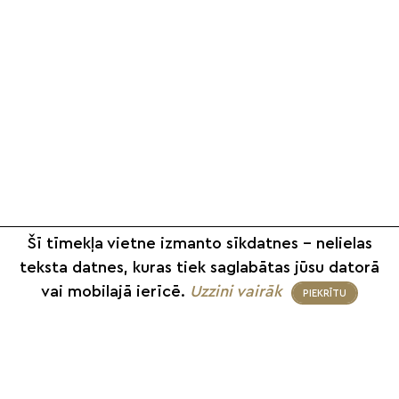
Šī tīmekļa vietne izmanto sīkdatnes – nelielas
teksta datnes, kuras tiek saglabātas jūsu datorā
vai mobilajā ierīcē.
Uzzini vairāk
PIEKRĪTU