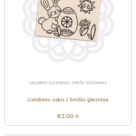
LIELDIENU GLEZNIŅAS, SMILŠU GLEZNIŅAS
Lieldienu zaķis | Smilšu glezniņa
€2.00
€
UZZINI VAIRĀK