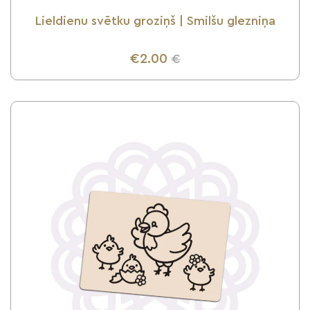
Lieldienu svētku groziņš | Smilšu glezniņa
€2.00
€
UZZINI VAIRĀK