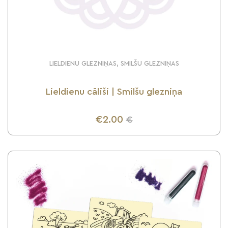
LIELDIENU GLEZNIŅAS, SMILŠU GLEZNIŅAS
Lieldienu cālīši | Smilšu glezniņa
€2.00
€
UZZINI VAIRĀK