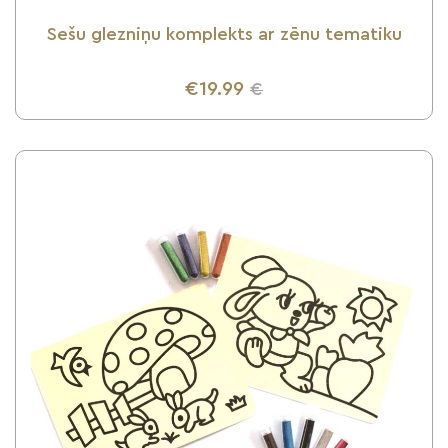
Sešu glezniņu komplekts ar zēnu tematiku
€19.99
€
UZZINI VAIRĀK