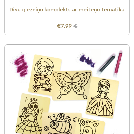
Divu glezniņu komplekts ar meiteņu tematiku
€7.99
€
UZZINI VAIRĀK