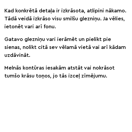
Kad konkrētā detaļa ir izkrāsota, atlipini nākamo.
Tādā veidā izkrāso visu smilšu glezniņu. Ja vēlies,
ietonēt vari arī fonu.
Gatavo glezniņu vari ierāmēt un pielikt pie
sienas, nolikt citā sev vēlamā vietā vai arī kādam
uzdāvināt.
Melnās kontūras iesakām atstāt vai nokrāsot
tumšo krāsu toņos, jo tās izceļ zīmējumu.