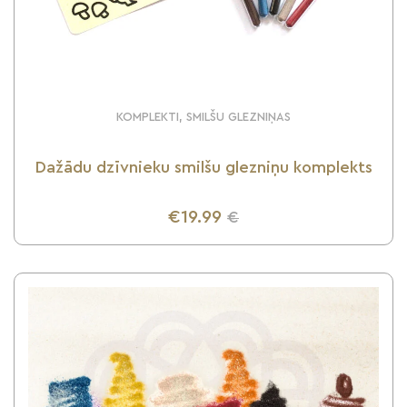
KOMPLEKTI, SMILŠU GLEZNIŅAS
Dažādu dzīvnieku smilšu glezniņu komplekts
€19.99
€
UZZINI VAIRĀK