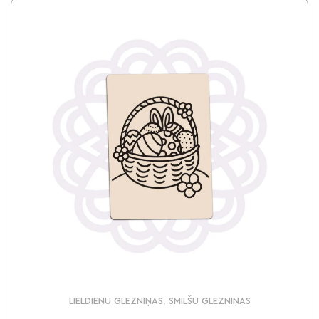
LIELDIENU GLEZNIŅAS, SMILŠU GLEZNIŅAS