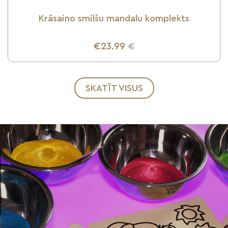
Krāsaino smilšu mandalu komplekts
€23.99
€
UZZINI VAIRĀK
SKATĪT VISUS