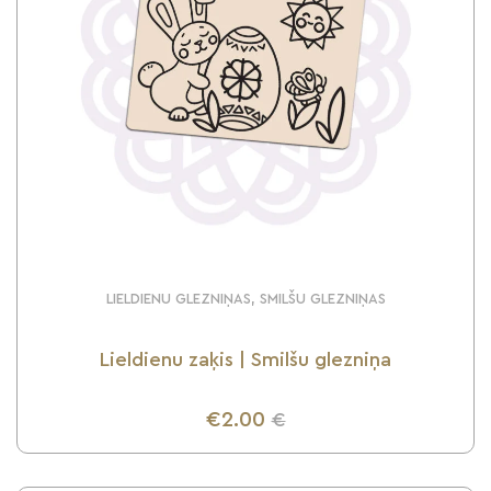
LIELDIENU GLEZNIŅAS, SMILŠU GLEZNIŅAS
Lieldienu zaķis | Smilšu glezniņa
€2.00
€
UZZINI VAIRĀK