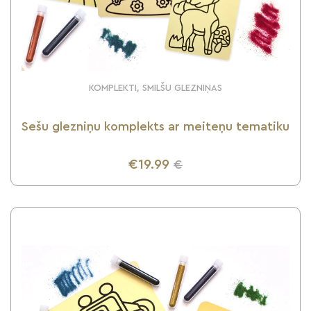
KOMPLEKTI, SMILŠU GLEZNIŅAS
Sešu glezniņu komplekts ar meiteņu tematiku
€19.99
€
UZZINI VAIRĀK