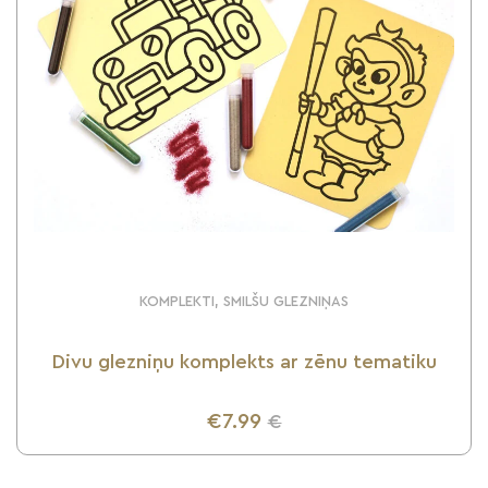
KOMPLEKTI, SMILŠU GLEZNIŅAS
Divu glezniņu komplekts ar zēnu tematiku
€7.99
€
UZZINI VAIRĀK