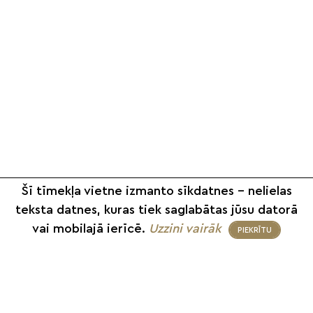
Šī tīmekļa vietne izmanto sīkdatnes – nelielas
teksta datnes, kuras tiek saglabātas jūsu datorā
vai mobilajā ierīcē.
Uzzini vairāk
PIEKRĪTU