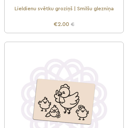
Lieldienu svētku groziņš | Smilšu glezniņa
€2.00
€
UZZINI VAIRĀK