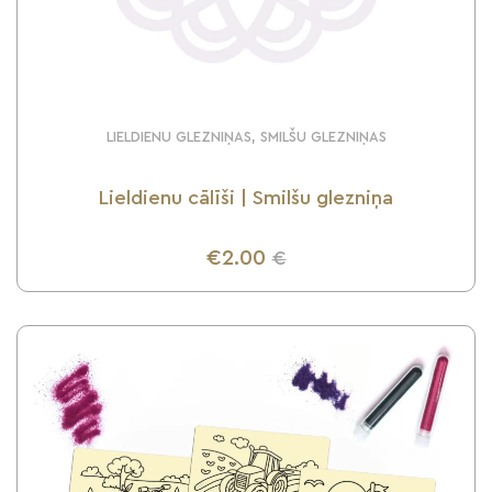
LIELDIENU GLEZNIŅAS, SMILŠU GLEZNIŅAS
Lieldienu cālīši | Smilšu glezniņa
€2.00
€
UZZINI VAIRĀK