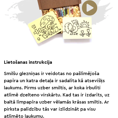
Lietošanas instrukcija
Smilšu glezniņas ir veidotas no pašlīmējoša
papīra un katra detaļa ir sadalīta kā atsevišķs
laukums. Pirms uzber smiltis, ar koka irbulīti
atlīmē dzelteno virskārtu. Kad tas ir izdarīts, uz
baltā līmpapīra uzber vēlamās krāsas smiltis. Ar
pirksta palīdzību tās var izlīdzināt pa visu
atlīmēto laukumu.