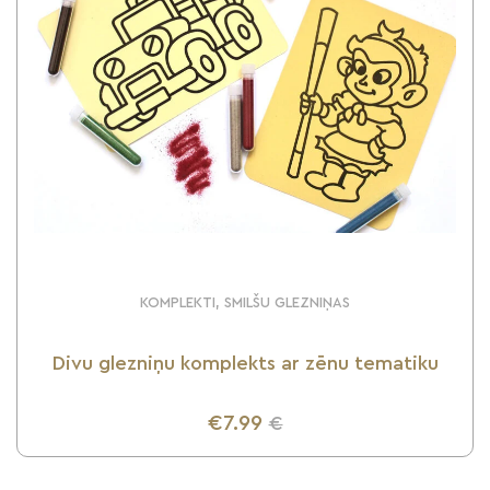
KOMPLEKTI, SMILŠU GLEZNIŅAS
Divu glezniņu komplekts ar zēnu tematiku
€7.99
€
UZZINI VAIRĀK