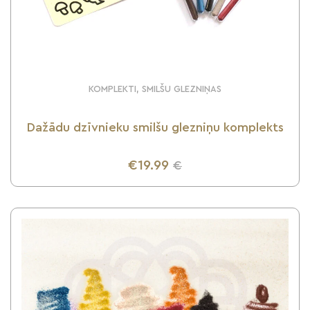
KOMPLEKTI, SMILŠU GLEZNIŅAS
Dažādu dzīvnieku smilšu glezniņu komplekts
€19.99
€
UZZINI VAIRĀK