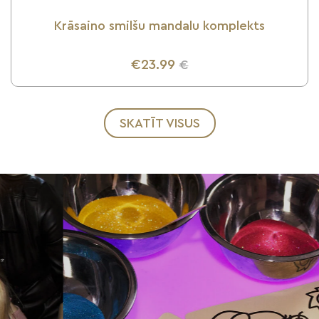
Krāsaino smilšu mandalu komplekts
€23.99
€
UZZINI VAIRĀK
SKATĪT VISUS