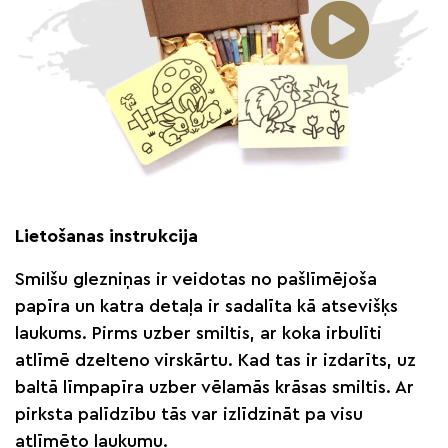
Lietošanas instrukcija
Smilšu glezniņas ir veidotas no pašlīmējoša
papīra un katra detaļa ir sadalīta kā atsevišķs
laukums. Pirms uzber smiltis, ar koka irbulīti
atlīmē dzelteno virskārtu. Kad tas ir izdarīts, uz
baltā līmpapīra uzber vēlamās krāsas smiltis. Ar
pirksta palīdzību tās var izlīdzināt pa visu
atlīmēto laukumu.