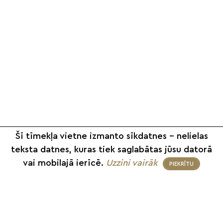
Šī tīmekļa vietne izmanto sīkdatnes – nelielas
teksta datnes, kuras tiek saglabātas jūsu datorā
vai mobilajā ierīcē.
Uzzini vairāk
PIEKRĪTU