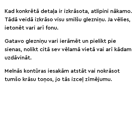
Kad konkrētā detaļa ir izkrāsota, atlipini nākamo.
Tādā veidā izkrāso visu smilšu glezniņu. Ja vēlies,
ietonēt vari arī fonu.
Gatavo glezniņu vari ierāmēt un pielikt pie
sienas, nolikt citā sev vēlamā vietā vai arī kādam
uzdāvināt.
Melnās kontūras iesakām atstāt vai nokrāsot
tumšo krāsu toņos, jo tās izceļ zīmējumu.