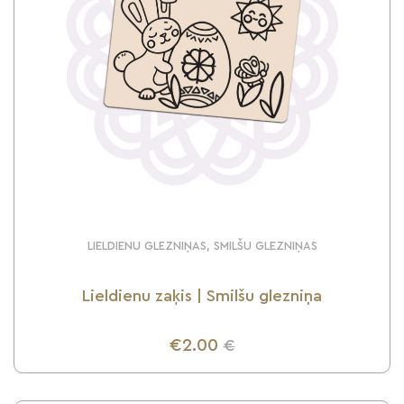
LIELDIENU GLEZNIŅAS, SMILŠU GLEZNIŅAS
Lieldienu zaķis | Smilšu glezniņa
€2.00
€
UZZINI VAIRĀK