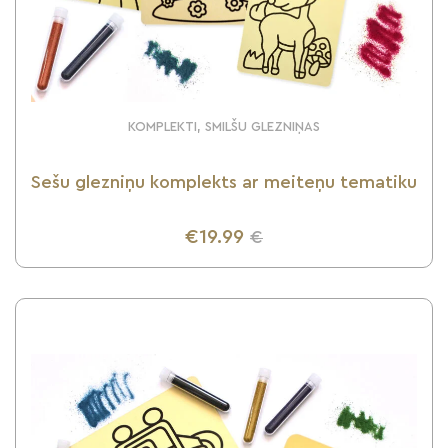
KOMPLEKTI, SMILŠU GLEZNIŅAS
Sešu glezniņu komplekts ar meiteņu tematiku
€19.99
€
UZZINI VAIRĀK