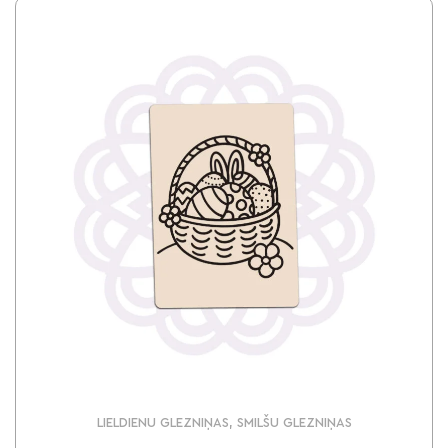
LIELDIENU GLEZNIŅAS, SMILŠU GLEZNIŅAS