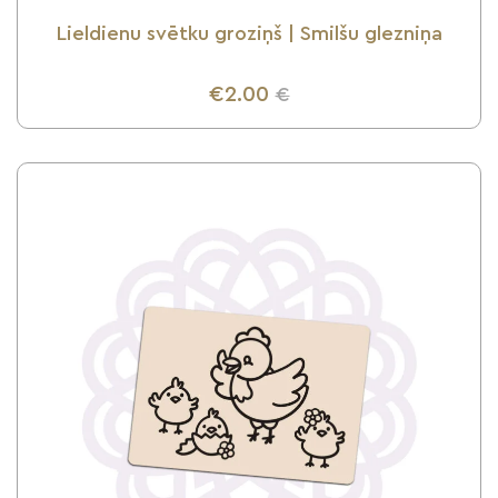
Lieldienu svētku groziņš | Smilšu glezniņa
€2.00
€
UZZINI VAIRĀK