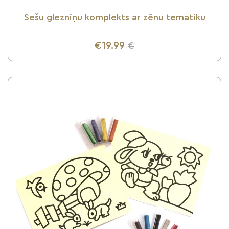
Sešu glezniņu komplekts ar zēnu tematiku
€19.99
€
UZZINI VAIRĀK