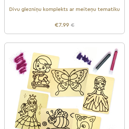
Divu glezniņu komplekts ar meiteņu tematiku
€7.99
€
UZZINI VAIRĀK