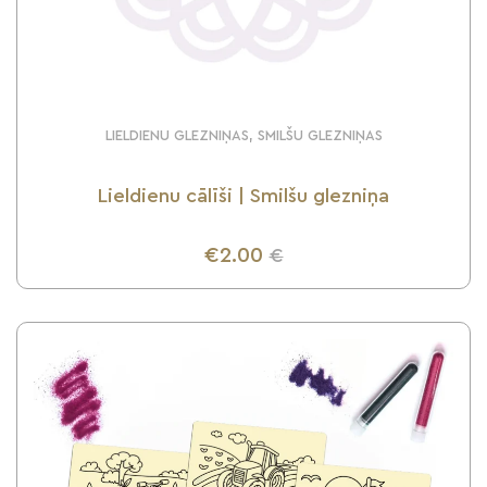
LIELDIENU GLEZNIŅAS, SMILŠU GLEZNIŅAS
Lieldienu cālīši | Smilšu glezniņa
€2.00
€
UZZINI VAIRĀK