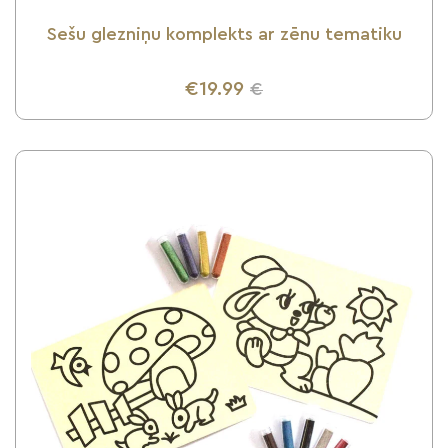
Sešu glezniņu komplekts ar zēnu tematiku
€19.99
€
UZZINI VAIRĀK