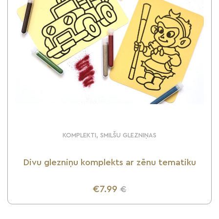
KOMPLEKTI, SMILŠU GLEZNIŅAS
Divu glezniņu komplekts ar zēnu tematiku
€7.99
€
UZZINI VAIRĀK