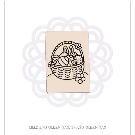
LIELDIENU GLEZNIŅAS, SMILŠU GLEZNIŅAS