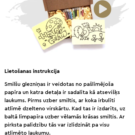
Lietošanas instrukcija
Smilšu glezniņas ir veidotas no pašlīmējoša
papīra un katra detaļa ir sadalīta kā atsevišķs
laukums. Pirms uzber smiltis, ar koka irbulīti
atlīmē dzelteno virskārtu. Kad tas ir izdarīts, uz
baltā līmpapīra uzber vēlamās krāsas smiltis. Ar
pirksta palīdzību tās var izlīdzināt pa visu
atlīmēto laukumu.