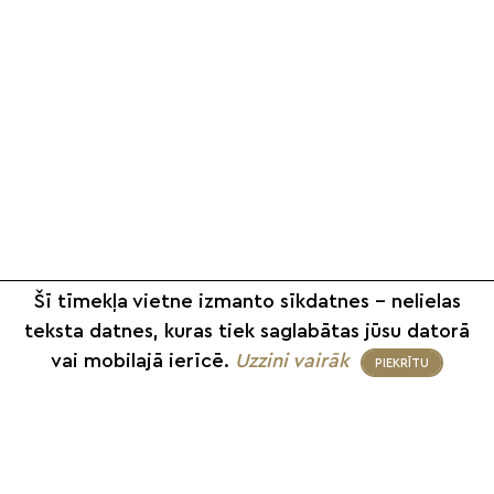
Šī tīmekļa vietne izmanto sīkdatnes – nelielas
teksta datnes, kuras tiek saglabātas jūsu datorā
vai mobilajā ierīcē.
Uzzini vairāk
PIEKRĪTU