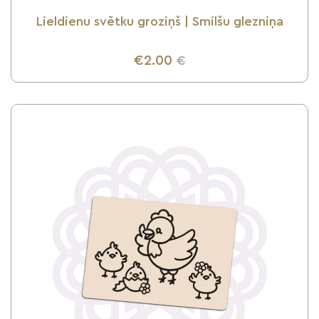
Lieldienu svētku groziņš | Smilšu glezniņa
€2.00
€
UZZINI VAIRĀK