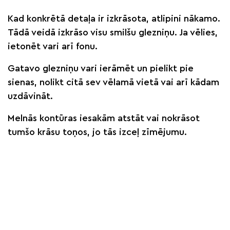
Kad konkrētā detaļa ir izkrāsota, atlipini nākamo.
Tādā veidā izkrāso visu smilšu glezniņu. Ja vēlies,
ietonēt vari arī fonu.
Gatavo glezniņu vari ierāmēt un pielikt pie
sienas, nolikt citā sev vēlamā vietā vai arī kādam
uzdāvināt.
Melnās kontūras iesakām atstāt vai nokrāsot
tumšo krāsu toņos, jo tās izceļ zīmējumu.