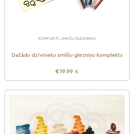
KOMPLEKTI, SMILŠU GLEZNIŅAS
Dažādu dzīvnieku smilšu glezniņu komplekts
€19.99
€
UZZINI VAIRĀK