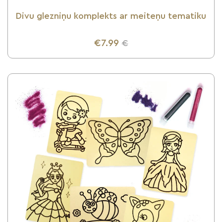
Divu glezniņu komplekts ar meiteņu tematiku
€7.99
€
UZZINI VAIRĀK