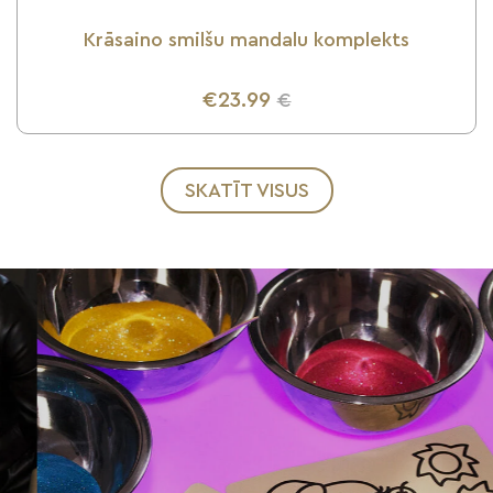
Krāsaino smilšu mandalu komplekts
€23.99
€
UZZINI VAIRĀK
SKATĪT VISUS