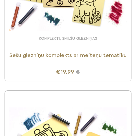
KOMPLEKTI, SMILŠU GLEZNIŅAS
Sešu glezniņu komplekts ar meiteņu tematiku
€19.99
€
UZZINI VAIRĀK