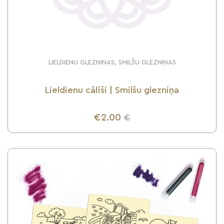
LIELDIENU GLEZNIŅAS, SMILŠU GLEZNIŅAS
Lieldienu cālīši | Smilšu glezniņa
€2.00
€
UZZINI VAIRĀK