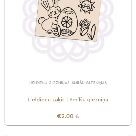
LIELDIENU GLEZNIŅAS, SMILŠU GLEZNIŅAS
Lieldienu zaķis | Smilšu glezniņa
€2.00
€
UZZINI VAIRĀK