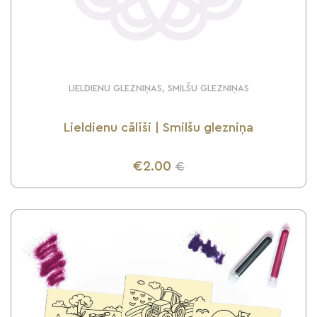
LIELDIENU GLEZNIŅAS, SMILŠU GLEZNIŅAS
Lieldienu cālīši | Smilšu glezniņa
€2.00
€
UZZINI VAIRĀK