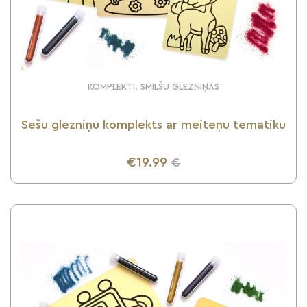
KOMPLEKTI, SMILŠU GLEZNIŅAS
Sešu glezniņu komplekts ar meiteņu tematiku
€19.99
€
UZZINI VAIRĀK