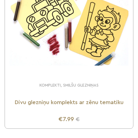
KOMPLEKTI, SMILŠU GLEZNIŅAS
Divu glezniņu komplekts ar zēnu tematiku
€7.99
€
UZZINI VAIRĀK