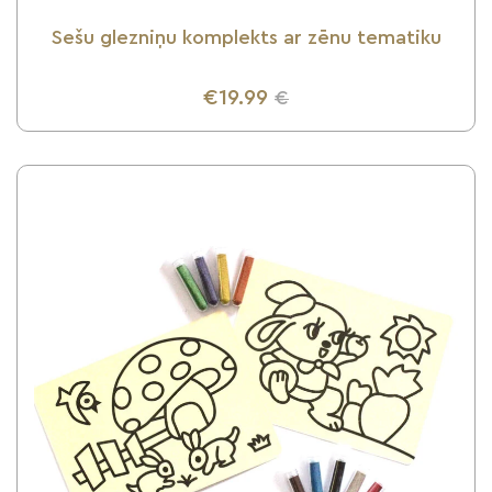
Sešu glezniņu komplekts ar zēnu tematiku
€19.99
€
UZZINI VAIRĀK