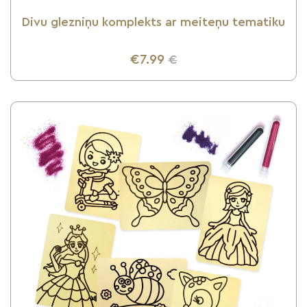
Divu glezniņu komplekts ar meiteņu tematiku
€7.99
€
UZZINI VAIRĀK