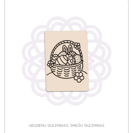
LIELDIENU GLEZNIŅAS, SMILŠU GLEZNIŅAS