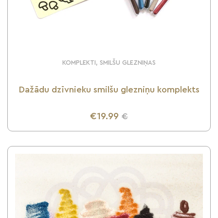
KOMPLEKTI, SMILŠU GLEZNIŅAS
Dažādu dzīvnieku smilšu glezniņu komplekts
€19.99
€
UZZINI VAIRĀK