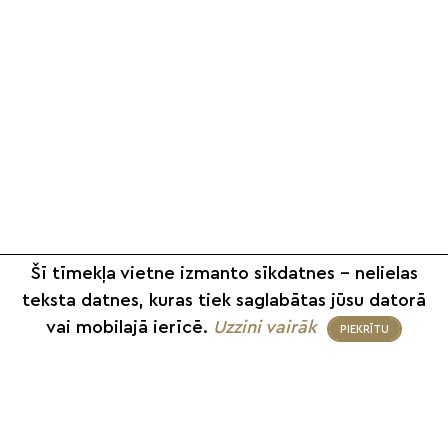
Šī tīmekļa vietne izmanto sīkdatnes – nelielas
teksta datnes, kuras tiek saglabātas jūsu datorā
vai mobilajā ierīcē.
Uzzini vairāk
PIEKRĪTU