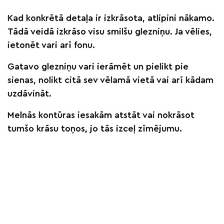
Kad konkrētā detaļa ir izkrāsota, atlipini nākamo.
Tādā veidā izkrāso visu smilšu glezniņu. Ja vēlies,
ietonēt vari arī fonu.
Gatavo glezniņu vari ierāmēt un pielikt pie
sienas, nolikt citā sev vēlamā vietā vai arī kādam
uzdāvināt.
Melnās kontūras iesakām atstāt vai nokrāsot
tumšo krāsu toņos, jo tās izceļ zīmējumu.