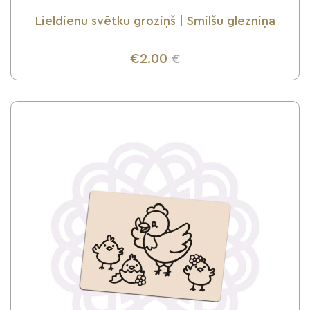
Lieldienu svētku groziņš | Smilšu glezniņa
€2.00
€
UZZINI VAIRĀK