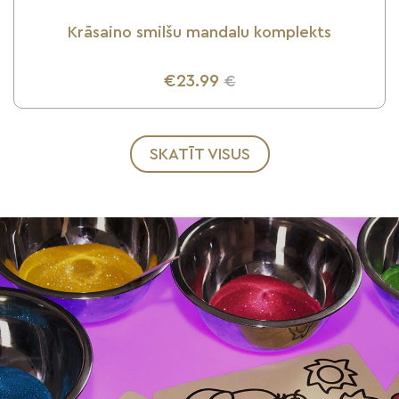
Krāsaino smilšu mandalu komplekts
€23.99
€
UZZINI VAIRĀK
SKATĪT VISUS