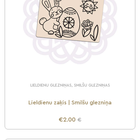
LIELDIENU GLEZNIŅAS, SMILŠU GLEZNIŅAS
Lieldienu zaķis | Smilšu glezniņa
€2.00
€
UZZINI VAIRĀK