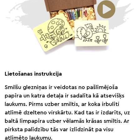
Lietošanas instrukcija
Smilšu glezniņas ir veidotas no pašlīmējoša
papīra un katra detaļa ir sadalīta kā atsevišķs
laukums. Pirms uzber smiltis, ar koka irbulīti
atlīmē dzelteno virskārtu. Kad tas ir izdarīts, uz
baltā līmpapīra uzber vēlamās krāsas smiltis. Ar
pirksta palīdzību tās var izlīdzināt pa visu
atlīmēto laukumu.