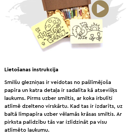
Lietošanas instrukcija
Smilšu glezniņas ir veidotas no pašlīmējoša
papīra un katra detaļa ir sadalīta kā atsevišķs
laukums. Pirms uzber smiltis, ar koka irbulīti
atlīmē dzelteno virskārtu. Kad tas ir izdarīts, uz
baltā līmpapīra uzber vēlamās krāsas smiltis. Ar
pirksta palīdzību tās var izlīdzināt pa visu
atlīmēto laukumu.