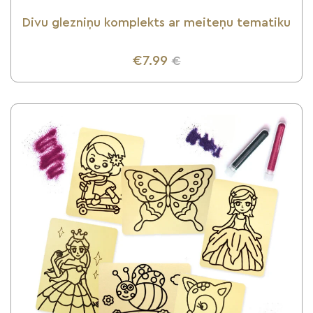
Divu glezniņu komplekts ar meiteņu tematiku
€7.99
€
UZZINI VAIRĀK