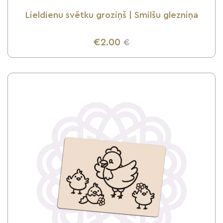
Lieldienu svētku groziņš | Smilšu glezniņa
€2.00
€
UZZINI VAIRĀK