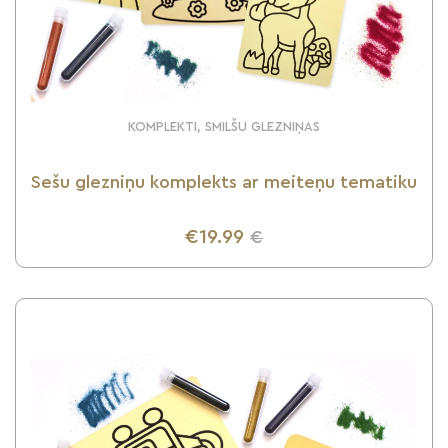
KOMPLEKTI, SMILŠU GLEZNIŅAS
Sešu glezniņu komplekts ar meiteņu tematiku
€19.99
€
UZZINI VAIRĀK