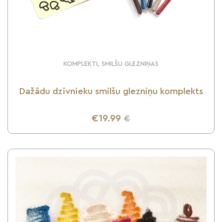
KOMPLEKTI, SMILŠU GLEZNIŅAS
Dažādu dzīvnieku smilšu glezniņu komplekts
€19.99
€
UZZINI VAIRĀK