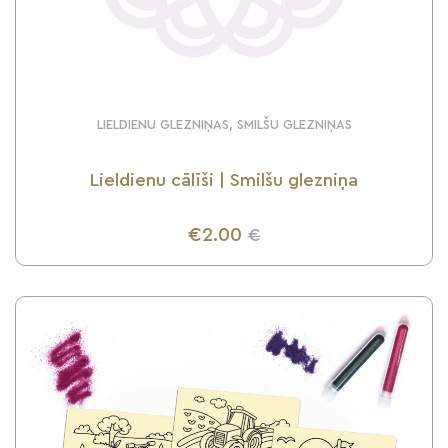
LIELDIENU GLEZNIŅAS, SMILŠU GLEZNIŅAS
Lieldienu cālīši | Smilšu glezniņa
€2.00
€
UZZINI VAIRĀK