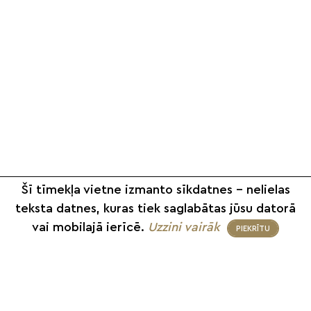
Šī tīmekļa vietne izmanto sīkdatnes – nelielas
teksta datnes, kuras tiek saglabātas jūsu datorā
vai mobilajā ierīcē.
Uzzini vairāk
PIEKRĪTU