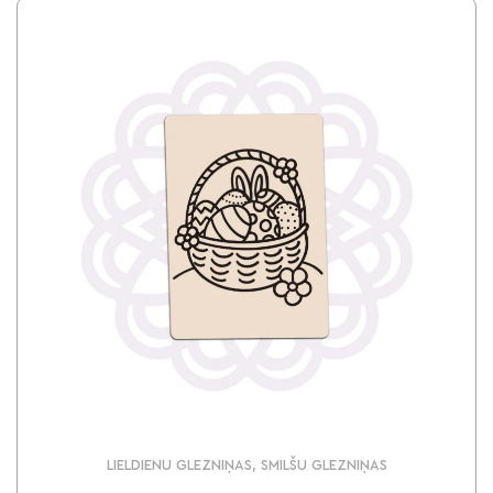
LIELDIENU GLEZNIŅAS, SMILŠU GLEZNIŅAS