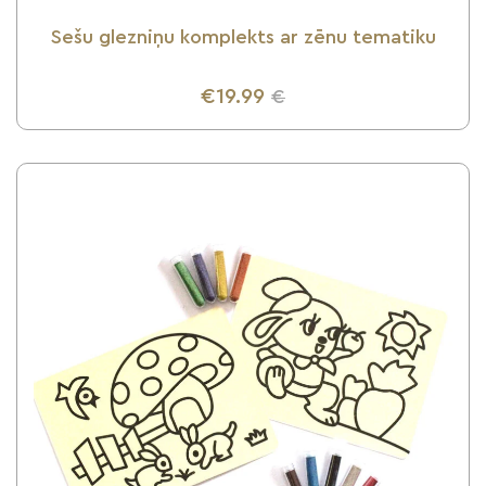
Sešu glezniņu komplekts ar zēnu tematiku
€19.99
€
UZZINI VAIRĀK