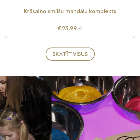
Krāsaino smilšu mandalu komplekts
€23.99
€
UZZINI VAIRĀK
SKATĪT VISUS