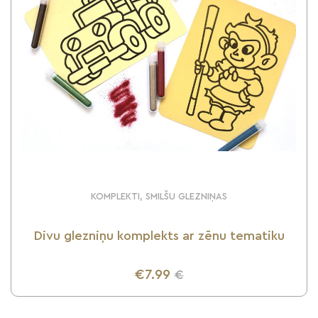
KOMPLEKTI, SMILŠU GLEZNIŅAS
Divu glezniņu komplekts ar zēnu tematiku
€7.99
€
UZZINI VAIRĀK