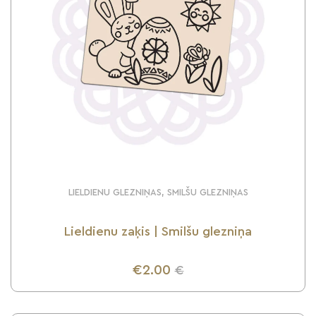
LIELDIENU GLEZNIŅAS, SMILŠU GLEZNIŅAS
Lieldienu zaķis | Smilšu glezniņa
€2.00
€
UZZINI VAIRĀK