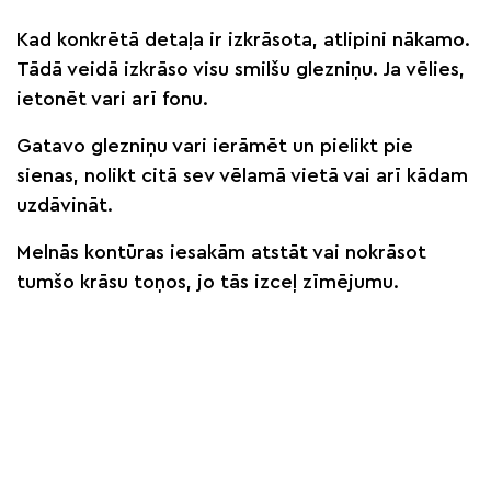
Kad konkrētā detaļa ir izkrāsota, atlipini nākamo.
Tādā veidā izkrāso visu smilšu glezniņu. Ja vēlies,
ietonēt vari arī fonu.
Gatavo glezniņu vari ierāmēt un pielikt pie
sienas, nolikt citā sev vēlamā vietā vai arī kādam
uzdāvināt.
Melnās kontūras iesakām atstāt vai nokrāsot
tumšo krāsu toņos, jo tās izceļ zīmējumu.