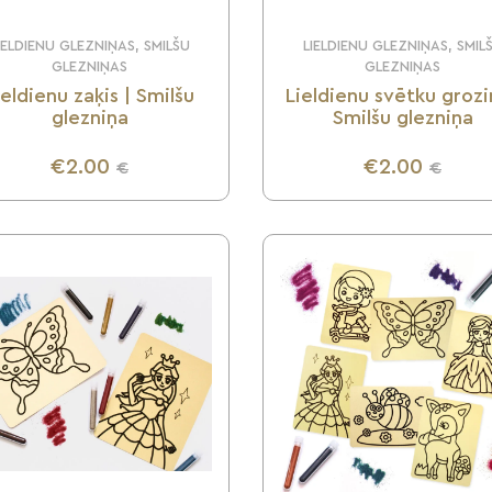
IELDIENU GLEZNIŅAS, SMILŠU
LIELDIENU GLEZNIŅAS, SMIL
GLEZNIŅAS
GLEZNIŅAS
ieldienu zaķis | Smilšu
Lieldienu svētku grozi
glezniņa
Smilšu glezniņa
€2.00
€2.00
€
€
UZZINI VAIRĀK
UZZINI VAIRĀK