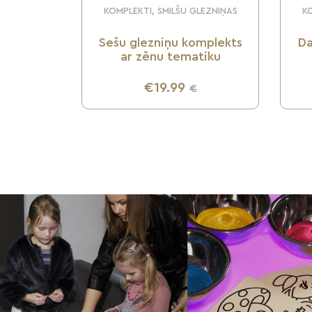
KOMPLEKTI, SMILŠU GLEZNIŅAS
KO
Sešu glezniņu komplekts
Da
ar zēnu tematiku
€19.99
€
UZZINI VAIRĀK