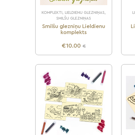
KOMPLEKTI, LIELDIENU GLEZNIŅAS,
L
SMILŠU GLEZNIŅAS
Smilšu glezniņu Lieldienu
L
komplekts
€10.00
€
UZZINI VAIRĀK