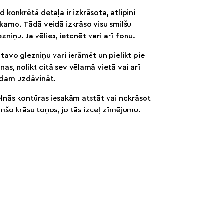
d konkrētā detaļa ir izkrāsota, atlipini
kamo. Tādā veidā izkrāso visu smilšu
ezniņu. Ja vēlies, ietonēt vari arī fonu.
tavo glezniņu vari ierāmēt un pielikt pie
enas, nolikt citā sev vēlamā vietā vai arī
dam uzdāvināt.
lnās kontūras iesakām atstāt vai nokrāsot
mšo krāsu toņos, jo tās izceļ zīmējumu.