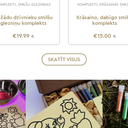
MPLEKTI, SMILŠU GLEZNIŅAS
KOMPLEKTI, KRĀSAINĀS SMIL
žādu dzīvnieku smilšu
Krāsaino, dabīgo smi
glezniņu komplekts
komplekts
€19.99
€15.00
€
€
UZZINI VAIRĀK
UZZINI VAIRĀK
SKATĪT VISUS