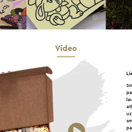
Video
Li
Sm
pa
la
at
uz
sm
pa