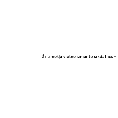
Šī tīmekļa vietne izmanto sīkdatnes – n
+371 26 187 667
info@smilsugrauds.lv