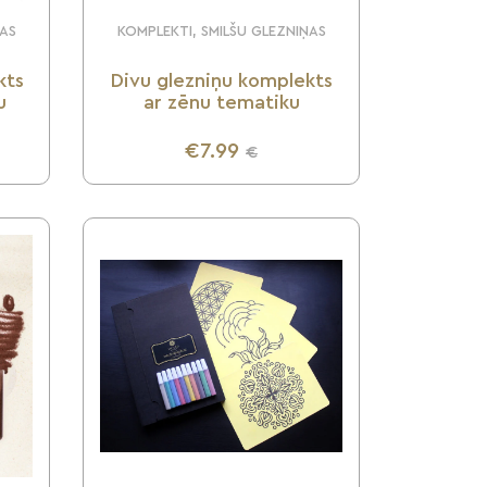
ŅAS
KOMPLEKTI, SMILŠU GLEZNIŅAS
kts
Divu glezniņu komplekts
u
ar zēnu tematiku
€7.99
€
UZZINI VAIRĀK