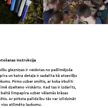
etošanas instrukcija
ilšu glezniņas ir veidotas no pašlīmējoša
pīra un katra detaļa ir sadalīta kā atsevišķs
ukums. Pirms uzber smiltis, ar koka irbulīti
līmē dzelteno virskārtu. Kad tas ir izdarīts,
 baltā līmpapīra uzber vēlamās krāsas
iltis. Ar pirksta palīdzību tās var izlīdzināt
 visu atlīmēto laukumu.