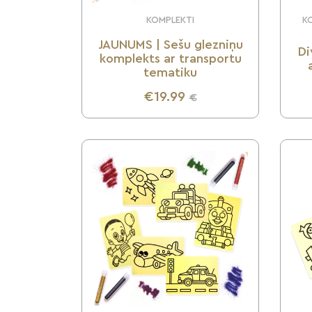
KOMPLEKTI
KO
JAUNUMS | Sešu glezniņu
Di
komplekts ar transportu
tematiku
€19.99
€
UZZINI VAIRĀK