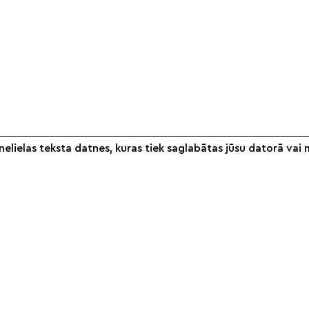
elielas teksta datnes, kuras tiek saglabātas jūsu datorā vai 
Informācija
Veikals
S
Par mums
Noteikumi
Partneri
Piegāde