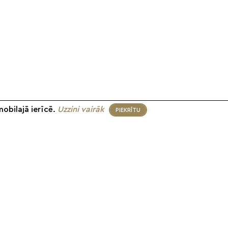
mobilajā ierīcē.
Uzzini vairāk
PIEKRĪTU
eko mums