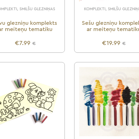
MPLEKTI, SMILŠU GLEZNIŅAS
KOMPLEKTI, SMILŠU GLEZNI
vu glezniņu komplekts
Sešu glezniņu komple
ar meiteņu tematiku
ar meiteņu tematik
€7.99
€19.99
€
€
UZZINI VAIRĀK
UZZINI VAIRĀK