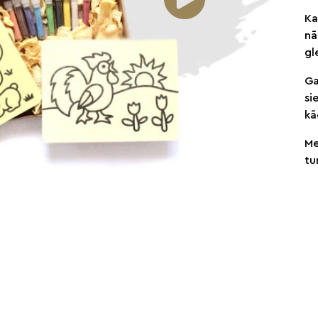
Ka
nā
gl
Ga
si
kā
Me
tu