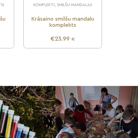
TIS
KOMPLEKTI, SMILŠU MANDALAS
lšu
Krāsaino smilšu mandalu
komplekts
€23.99
€
UZZINI VAIRĀK