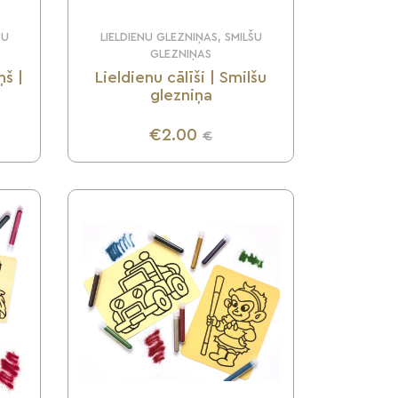
ŠU
LIELDIENU GLEZNIŅAS, SMILŠU
GLEZNIŅAS
ņš |
Lieldienu cālīši | Smilšu
glezniņa
€2.00
€
UZZINI VAIRĀK