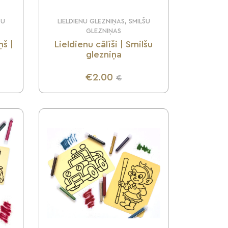
ŠU
LIELDIENU GLEZNIŅAS, SMILŠU
GLEZNIŅAS
ņš |
Lieldienu cālīši | Smilšu
glezniņa
€2.00
€
UZZINI VAIRĀK