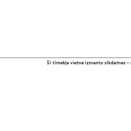
Šī tīmekļa vietne izmanto sīkdatnes – n
+371 26 187 667
info@smilsugrauds.lv