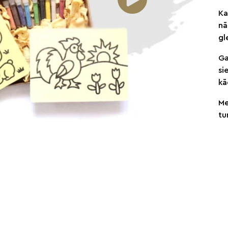
Ka
nā
gl
Ga
si
kā
Me
tu