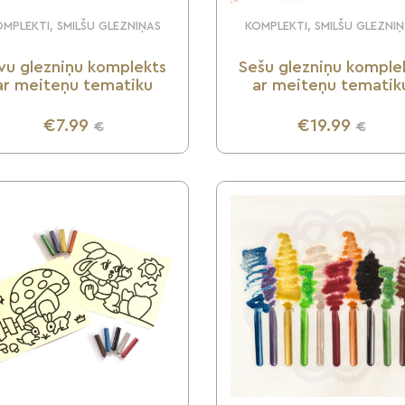
MPLEKTI, SMILŠU GLEZNIŅAS
KOMPLEKTI, SMILŠU GLEZNI
vu glezniņu komplekts
Sešu glezniņu komple
ar meiteņu tematiku
ar meiteņu tematik
€7.99
€19.99
€
€
UZZINI VAIRĀK
UZZINI VAIRĀK