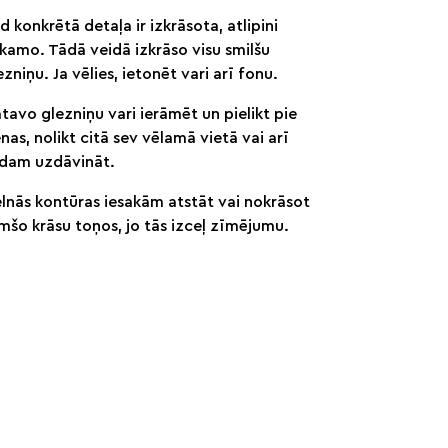
d konkrētā detaļa ir izkrāsota, atlipini
kamo. Tādā veidā izkrāso visu smilšu
ezniņu. Ja vēlies, ietonēt vari arī fonu.
tavo glezniņu vari ierāmēt un pielikt pie
enas, nolikt citā sev vēlamā vietā vai arī
dam uzdāvināt.
lnās kontūras iesakām atstāt vai nokrāsot
mšo krāsu toņos, jo tās izceļ zīmējumu.