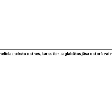
elielas teksta datnes, kuras tiek saglabātas jūsu datorā vai 
Informācija
Veikals
S
Par mums
Noteikumi
Partneri
Piegāde