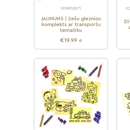
KOMPLEKTI
KO
JAUNUMS | Sešu glezniņu
Di
komplekts ar transportu
tematiku
€19.99
€
UZZINI VAIRĀK