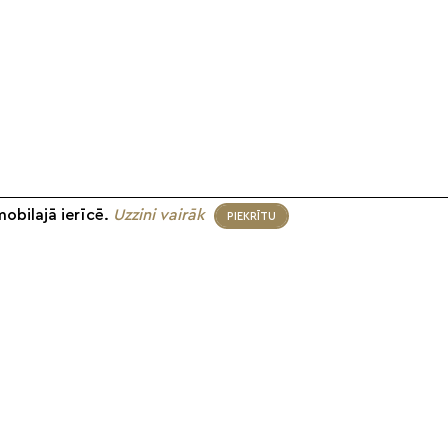
mobilajā ierīcē.
Uzzini vairāk
PIEKRĪTU
eko mums