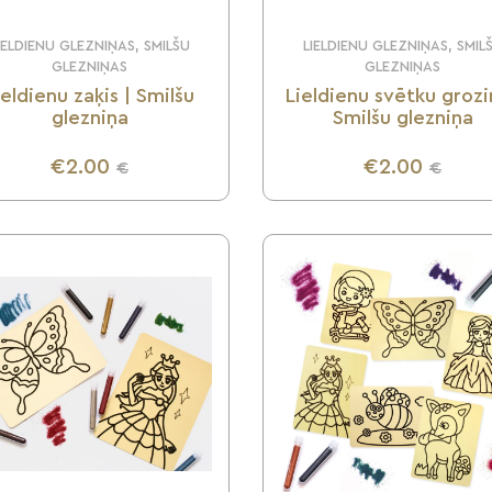
IELDIENU GLEZNIŅAS, SMILŠU
LIELDIENU GLEZNIŅAS, SMIL
GLEZNIŅAS
GLEZNIŅAS
ieldienu zaķis | Smilšu
Lieldienu svētku grozi
glezniņa
Smilšu glezniņa
€2.00
€2.00
€
€
UZZINI VAIRĀK
UZZINI VAIRĀK