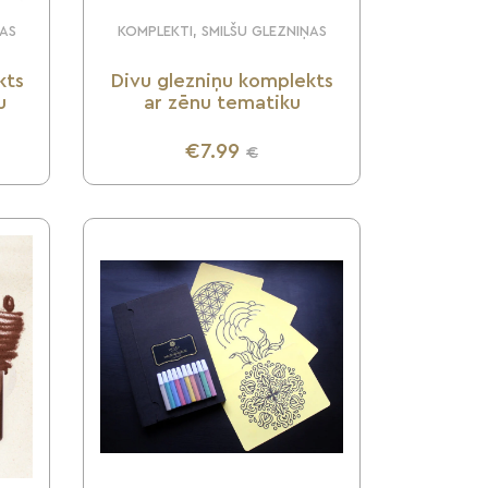
ŅAS
KOMPLEKTI, SMILŠU GLEZNIŅAS
kts
Divu glezniņu komplekts
u
ar zēnu tematiku
€7.99
€
UZZINI VAIRĀK