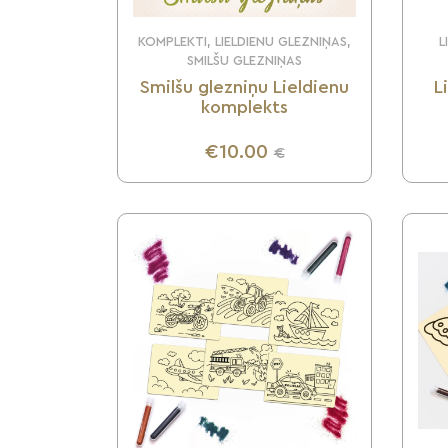
KOMPLEKTI, LIELDIENU GLEZNIŅAS,
L
SMILŠU GLEZNIŅAS
Smilšu glezniņu Lieldienu
L
komplekts
€10.00
€
UZZINI VAIRĀK