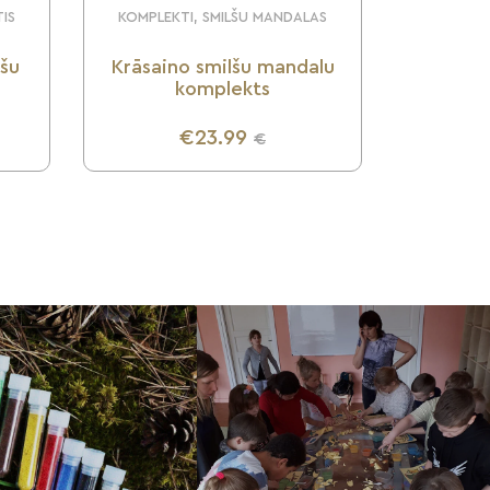
TIS
KOMPLEKTI, SMILŠU MANDALAS
lšu
Krāsaino smilšu mandalu
komplekts
€23.99
€
UZZINI VAIRĀK