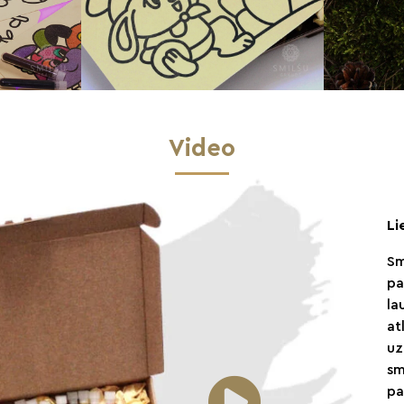
Video
Li
Sm
pa
la
at
uz
sm
pa