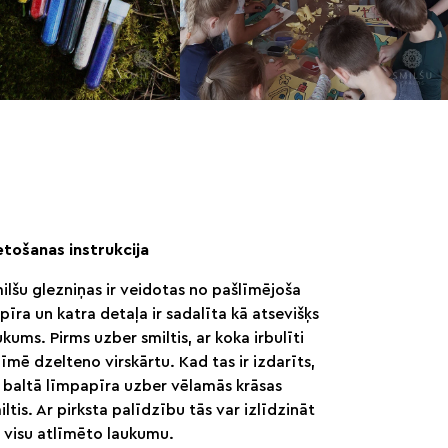
etošanas instrukcija
ilšu glezniņas ir veidotas no pašlīmējoša
pīra un katra detaļa ir sadalīta kā atsevišķs
ukums. Pirms uzber smiltis, ar koka irbulīti
līmē dzelteno virskārtu. Kad tas ir izdarīts,
 baltā līmpapīra uzber vēlamās krāsas
iltis. Ar pirksta palīdzību tās var izlīdzināt
 visu atlīmēto laukumu.