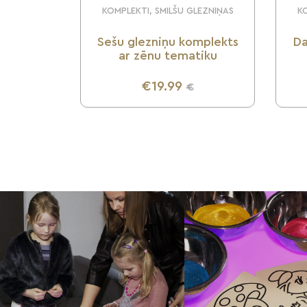
KOMPLEKTI, SMILŠU GLEZNIŅAS
KO
Sešu glezniņu komplekts
Da
ar zēnu tematiku
€19.99
€
UZZINI VAIRĀK