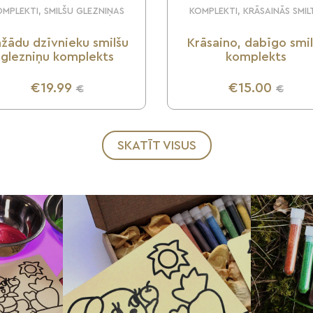
MPLEKTI, SMILŠU GLEZNIŅAS
KOMPLEKTI, KRĀSAINĀS SMIL
žādu dzīvnieku smilšu
Krāsaino, dabīgo smi
glezniņu komplekts
komplekts
€19.99
€15.00
€
€
UZZINI VAIRĀK
UZZINI VAIRĀK
SKATĪT VISUS