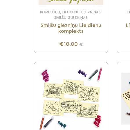
KOMPLEKTI, LIELDIENU GLEZNIŅAS,
L
SMILŠU GLEZNIŅAS
Smilšu glezniņu Lieldienu
L
komplekts
€10.00
€
UZZINI VAIRĀK