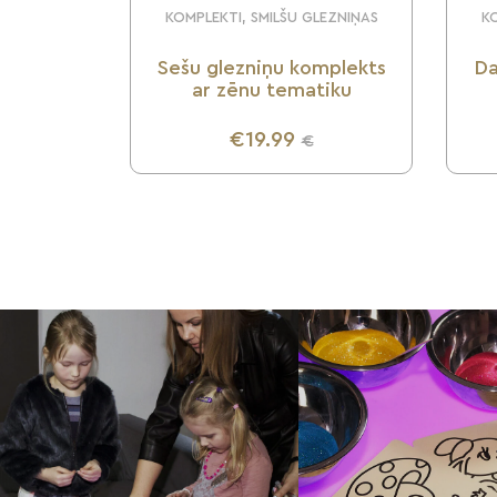
KOMPLEKTI, SMILŠU GLEZNIŅAS
KO
Sešu glezniņu komplekts
Da
ar zēnu tematiku
€19.99
€
UZZINI VAIRĀK