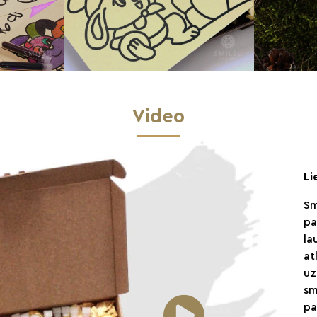
Video
Li
Sm
pa
la
at
uz
sm
pa