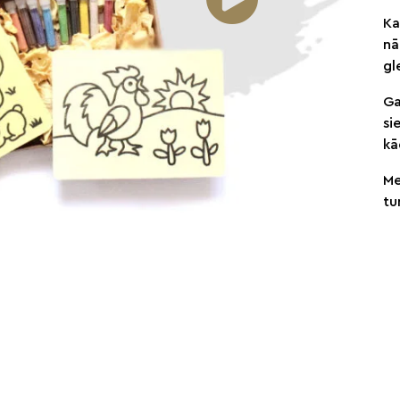
Ka
nā
gl
Ga
si
kā
Me
tu