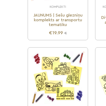
KOMPLEKTI
KO
JAUNUMS | Sešu glezniņu
Di
komplekts ar transportu
tematiku
€19.99
€
UZZINI VAIRĀK