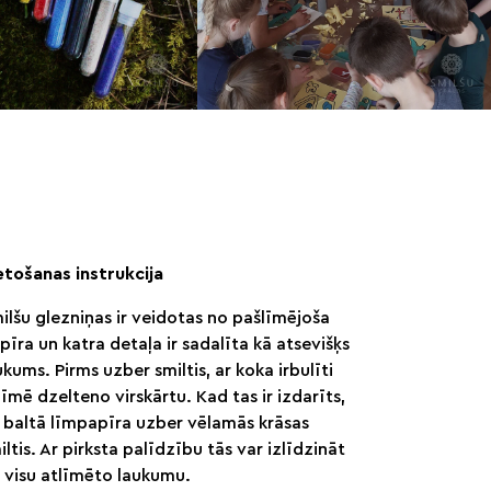
etošanas instrukcija
ilšu glezniņas ir veidotas no pašlīmējoša
pīra un katra detaļa ir sadalīta kā atsevišķs
ukums. Pirms uzber smiltis, ar koka irbulīti
līmē dzelteno virskārtu. Kad tas ir izdarīts,
 baltā līmpapīra uzber vēlamās krāsas
iltis. Ar pirksta palīdzību tās var izlīdzināt
 visu atlīmēto laukumu.