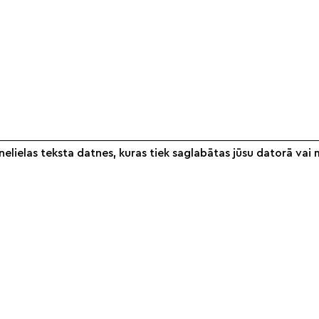
elielas teksta datnes, kuras tiek saglabātas jūsu datorā vai 
Informācija
Veikals
S
Par mums
Noteikumi
Partneri
Piegāde