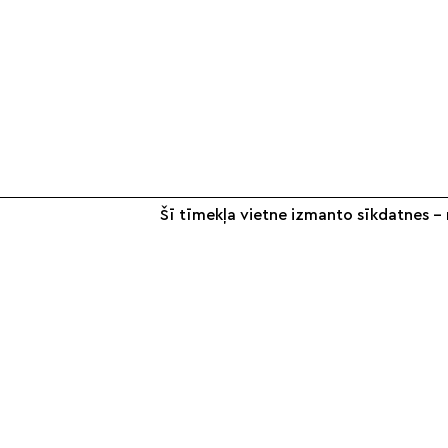
Šī tīmekļa vietne izmanto sīkdatnes – n
+371 26 187 667
info@smilsugrauds.lv