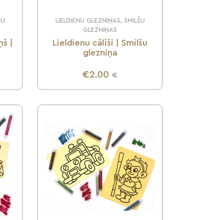
ŠU
LIELDIENU GLEZNIŅAS, SMILŠU
GLEZNIŅAS
ņš |
Lieldienu cālīši | Smilšu
glezniņa
€2.00
€
UZZINI VAIRĀK