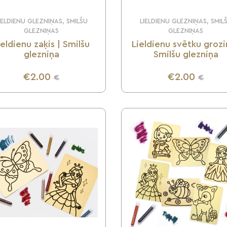
IELDIENU GLEZNIŅAS, SMILŠU
LIELDIENU GLEZNIŅAS, SMIL
GLEZNIŅAS
GLEZNIŅAS
ieldienu zaķis | Smilšu
Lieldienu svētku grozi
glezniņa
Smilšu glezniņa
€2.00
€2.00
€
€
UZZINI VAIRĀK
UZZINI VAIRĀK