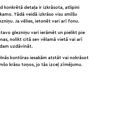
d konkrētā detaļa ir izkrāsota, atlipini
kamo. Tādā veidā izkrāso visu smilšu
ezniņu. Ja vēlies, ietonēt vari arī fonu.
tavo glezniņu vari ierāmēt un pielikt pie
enas, nolikt citā sev vēlamā vietā vai arī
dam uzdāvināt.
lnās kontūras iesakām atstāt vai nokrāsot
mšo krāsu toņos, jo tās izceļ zīmējumu.