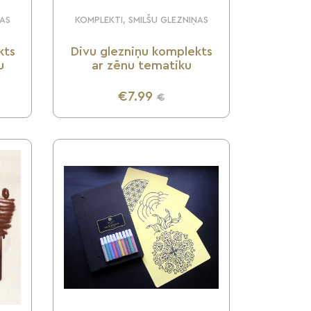
ŅAS
KOMPLEKTI, SMILŠU GLEZNIŅAS
kts
Divu glezniņu komplekts
u
ar zēnu tematiku
€7.99
€
UZZINI VAIRĀK