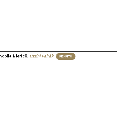
mobilajā ierīcē.
Uzzini vairāk
PIEKRĪTU
eko mums