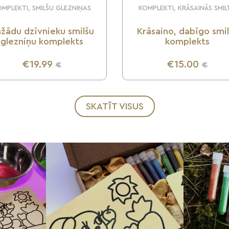
MPLEKTI, SMILŠU GLEZNIŅAS
KOMPLEKTI, KRĀSAINĀS SMIL
žādu dzīvnieku smilšu
Krāsaino, dabīgo smi
glezniņu komplekts
komplekts
€19.99
€15.00
€
€
UZZINI VAIRĀK
UZZINI VAIRĀK
SKATĪT VISUS