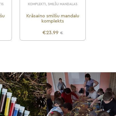
TIS
KOMPLEKTI, SMILŠU MANDALAS
lšu
Krāsaino smilšu mandalu
komplekts
€23.99
€
UZZINI VAIRĀK