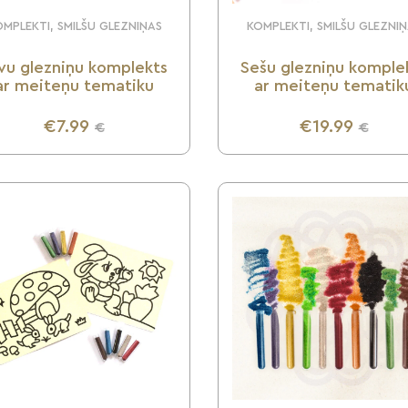
MPLEKTI, SMILŠU GLEZNIŅAS
KOMPLEKTI, SMILŠU GLEZNI
vu glezniņu komplekts
Sešu glezniņu komple
ar meiteņu tematiku
ar meiteņu tematik
€7.99
€19.99
€
€
UZZINI VAIRĀK
UZZINI VAIRĀK