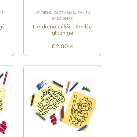
ŠU
LIELDIENU GLEZNIŅAS, SMILŠU
GLEZNIŅAS
ņš |
Lieldienu cālīši | Smilšu
glezniņa
€2.00
€
UZZINI VAIRĀK