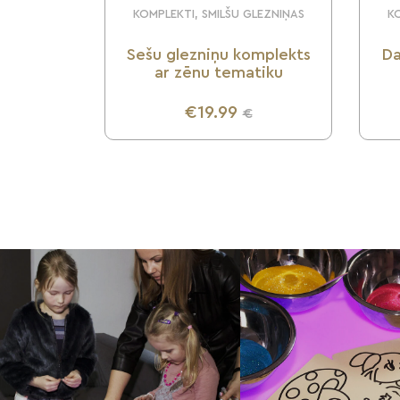
KOMPLEKTI, SMILŠU GLEZNIŅAS
KO
Sešu glezniņu komplekts
Da
ar zēnu tematiku
€19.99
€
UZZINI VAIRĀK