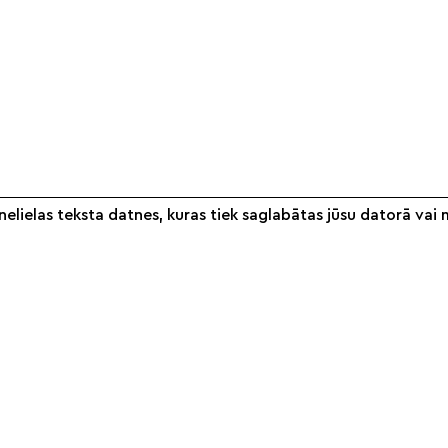
elielas teksta datnes, kuras tiek saglabātas jūsu datorā vai 
Informācija
Veikals
S
Par mums
Noteikumi
Partneri
Piegāde