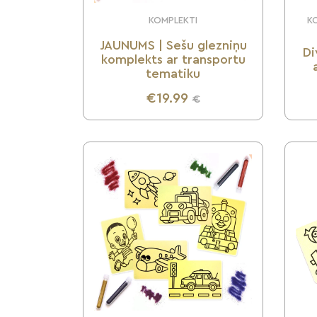
KOMPLEKTI
KO
JAUNUMS | Sešu glezniņu
Di
komplekts ar transportu
tematiku
€19.99
€
UZZINI VAIRĀK