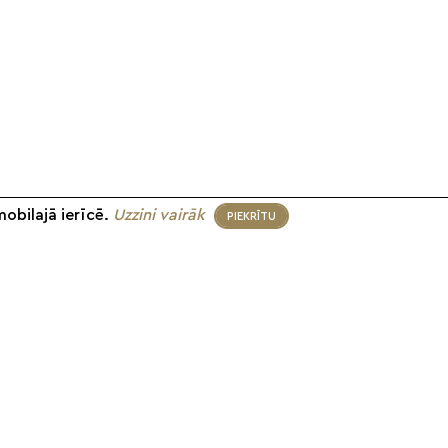
mobilajā ierīcē.
Uzzini vairāk
PIEKRĪTU
eko mums