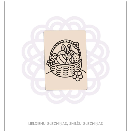
LIELDIENU GLEZNIŅAS, SMILŠU GLEZNIŅAS