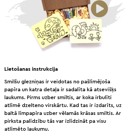
Lietošanas instrukcija
Smilšu glezniņas ir veidotas no pašlīmējoša
papīra un katra detaļa ir sadalīta kā atsevišķs
laukums. Pirms uzber smiltis, ar koka irbulīti
atlīmē dzelteno virskārtu. Kad tas ir izdarīts, uz
baltā līmpapīra uzber vēlamās krāsas smiltis. Ar
pirksta palīdzību tās var izlīdzināt pa visu
atlīmēto laukumu.