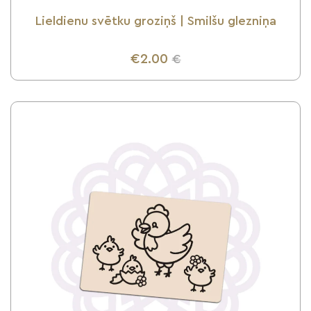
Lieldienu svētku groziņš | Smilšu glezniņa
€2.00
€
UZZINI VAIRĀK