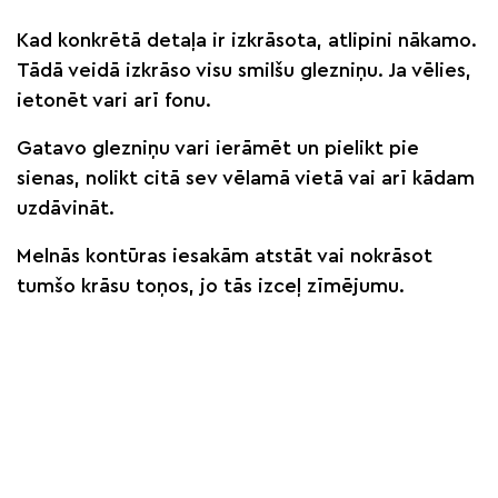
Kad konkrētā detaļa ir izkrāsota, atlipini nākamo.
Tādā veidā izkrāso visu smilšu glezniņu. Ja vēlies,
ietonēt vari arī fonu.
Gatavo glezniņu vari ierāmēt un pielikt pie
sienas, nolikt citā sev vēlamā vietā vai arī kādam
uzdāvināt.
Melnās kontūras iesakām atstāt vai nokrāsot
tumšo krāsu toņos, jo tās izceļ zīmējumu.