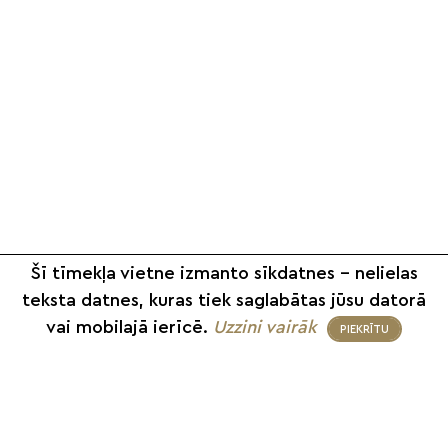
Šī tīmekļa vietne izmanto sīkdatnes – nelielas
teksta datnes, kuras tiek saglabātas jūsu datorā
vai mobilajā ierīcē.
Uzzini vairāk
PIEKRĪTU