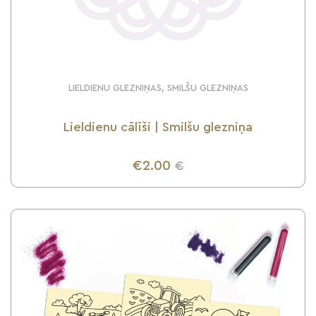
LIELDIENU GLEZNIŅAS, SMILŠU GLEZNIŅAS
Lieldienu cālīši | Smilšu glezniņa
€2.00
€
UZZINI VAIRĀK