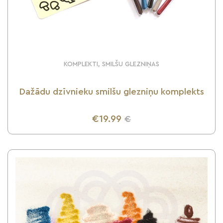
KOMPLEKTI, SMILŠU GLEZNIŅAS
Dažādu dzīvnieku smilšu glezniņu komplekts
€19.99
€
UZZINI VAIRĀK