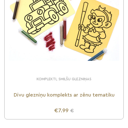
KOMPLEKTI, SMILŠU GLEZNIŅAS
Divu glezniņu komplekts ar zēnu tematiku
€7.99
€
UZZINI VAIRĀK