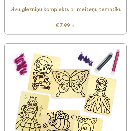
Divu glezniņu komplekts ar meiteņu tematiku
€7.99
€
UZZINI VAIRĀK