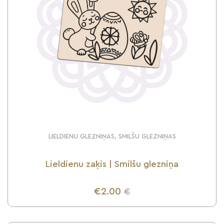
LIELDIENU GLEZNIŅAS, SMILŠU GLEZNIŅAS
Lieldienu zaķis | Smilšu glezniņa
€2.00
€
UZZINI VAIRĀK