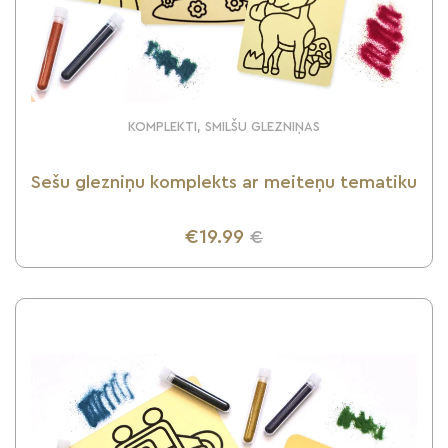
KOMPLEKTI, SMILŠU GLEZNIŅAS
Sešu glezniņu komplekts ar meiteņu tematiku
€19.99
€
UZZINI VAIRĀK