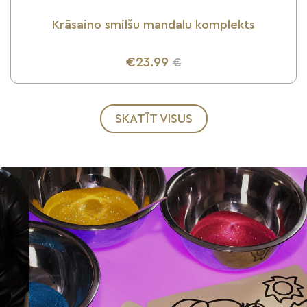
Krāsaino smilšu mandalu komplekts
€23.99
€
UZZINI VAIRĀK
SKATĪT VISUS