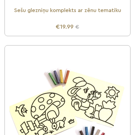
Sešu glezniņu komplekts ar zēnu tematiku
€19.99
€
UZZINI VAIRĀK