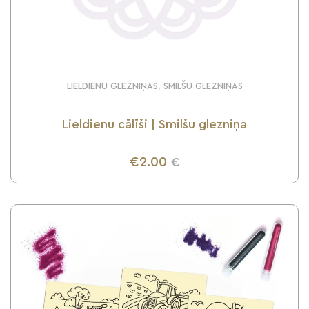
LIELDIENU GLEZNIŅAS, SMILŠU GLEZNIŅAS
Lieldienu cālīši | Smilšu glezniņa
€2.00
€
UZZINI VAIRĀK