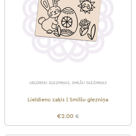
LIELDIENU GLEZNIŅAS, SMILŠU GLEZNIŅAS
Lieldienu zaķis | Smilšu glezniņa
€2.00
€
UZZINI VAIRĀK