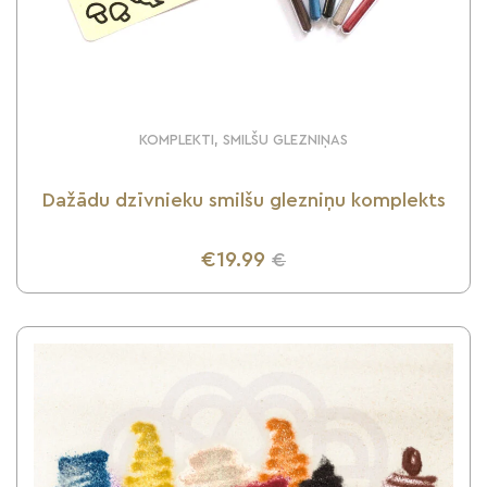
KOMPLEKTI, SMILŠU GLEZNIŅAS
Dažādu dzīvnieku smilšu glezniņu komplekts
€19.99
€
UZZINI VAIRĀK