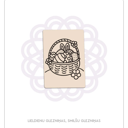
LIELDIENU GLEZNIŅAS, SMILŠU GLEZNIŅAS