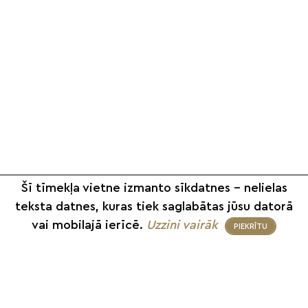
Šī tīmekļa vietne izmanto sīkdatnes – nelielas
teksta datnes, kuras tiek saglabātas jūsu datorā
vai mobilajā ierīcē.
Uzzini vairāk
PIEKRĪTU