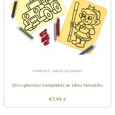
KOMPLEKTI, SMILŠU GLEZNIŅAS
Divu glezniņu komplekts ar zēnu tematiku
€7.99
€
UZZINI VAIRĀK