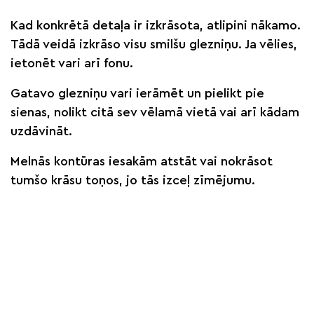
Kad konkrētā detaļa ir izkrāsota, atlipini nākamo.
Tādā veidā izkrāso visu smilšu glezniņu. Ja vēlies,
ietonēt vari arī fonu.
Gatavo glezniņu vari ierāmēt un pielikt pie
sienas, nolikt citā sev vēlamā vietā vai arī kādam
uzdāvināt.
Melnās kontūras iesakām atstāt vai nokrāsot
tumšo krāsu toņos, jo tās izceļ zīmējumu.