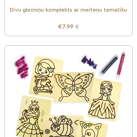
Divu glezniņu komplekts ar meiteņu tematiku
€7.99
€
UZZINI VAIRĀK