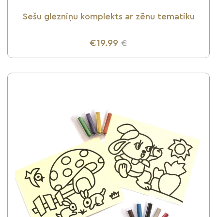
Sešu glezniņu komplekts ar zēnu tematiku
€19.99
€
UZZINI VAIRĀK