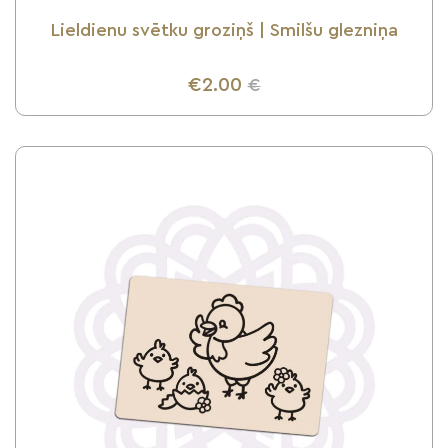
Lieldienu svētku groziņš | Smilšu glezniņa
€2.00
€
UZZINI VAIRĀK