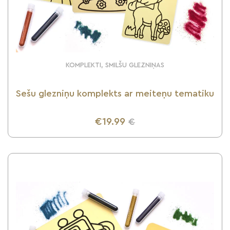
KOMPLEKTI, SMILŠU GLEZNIŅAS
Sešu glezniņu komplekts ar meiteņu tematiku
€19.99
€
UZZINI VAIRĀK