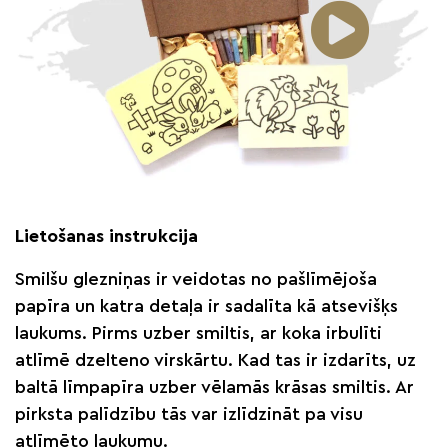
Lietošanas instrukcija
Smilšu glezniņas ir veidotas no pašlīmējoša
papīra un katra detaļa ir sadalīta kā atsevišķs
laukums. Pirms uzber smiltis, ar koka irbulīti
atlīmē dzelteno virskārtu. Kad tas ir izdarīts, uz
baltā līmpapīra uzber vēlamās krāsas smiltis. Ar
pirksta palīdzību tās var izlīdzināt pa visu
atlīmēto laukumu.