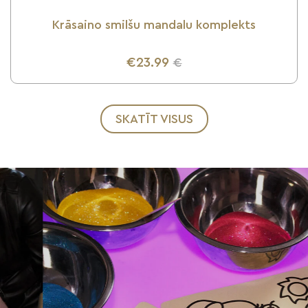
Krāsaino smilšu mandalu komplekts
€23.99
€
UZZINI VAIRĀK
SKATĪT VISUS