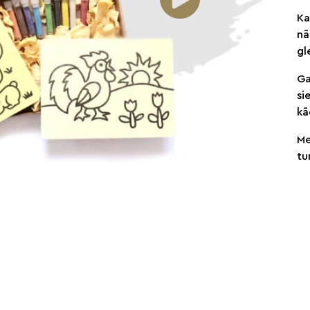
Ka
nā
gl
Ga
si
kā
Me
tu