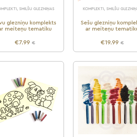
MPLEKTI, SMILŠU GLEZNIŅAS
KOMPLEKTI, SMILŠU GLEZNI
vu glezniņu komplekts
Sešu glezniņu komple
ar meiteņu tematiku
ar meiteņu tematik
€7.99
€19.99
€
€
UZZINI VAIRĀK
UZZINI VAIRĀK