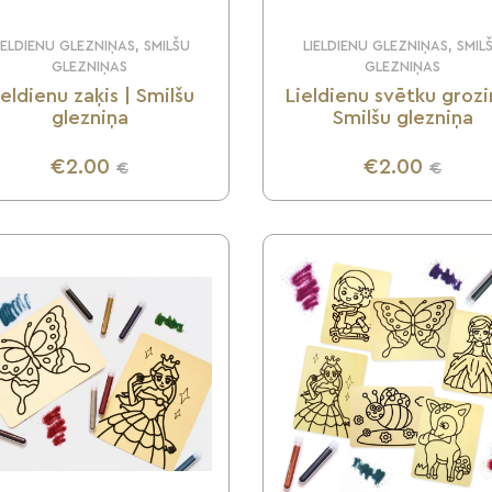
IELDIENU GLEZNIŅAS, SMILŠU
LIELDIENU GLEZNIŅAS, SMIL
GLEZNIŅAS
GLEZNIŅAS
ieldienu zaķis | Smilšu
Lieldienu svētku grozi
glezniņa
Smilšu glezniņa
€2.00
€2.00
€
€
UZZINI VAIRĀK
UZZINI VAIRĀK