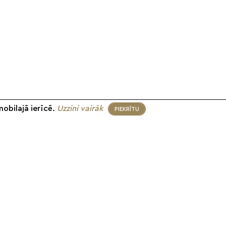
mobilajā ierīcē.
Uzzini vairāk
PIEKRĪTU
eko mums