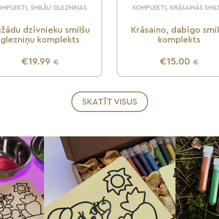
MPLEKTI, SMILŠU GLEZNIŅAS
KOMPLEKTI, KRĀSAINĀS SMIL
žādu dzīvnieku smilšu
Krāsaino, dabīgo smi
glezniņu komplekts
komplekts
€19.99
€15.00
€
€
UZZINI VAIRĀK
UZZINI VAIRĀK
SKATĪT VISUS