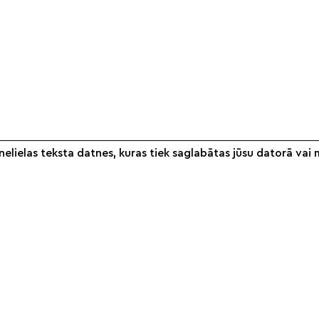
elielas teksta datnes, kuras tiek saglabātas jūsu datorā vai 
Informācija
Veikals
S
Par mums
Noteikumi
Partneri
Piegāde