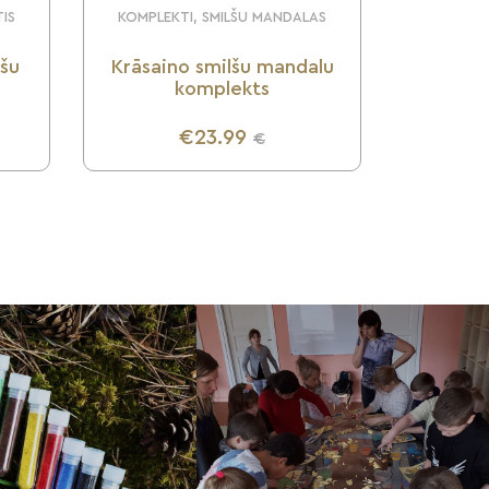
TIS
KOMPLEKTI, SMILŠU MANDALAS
lšu
Krāsaino smilšu mandalu
komplekts
€23.99
€
UZZINI VAIRĀK