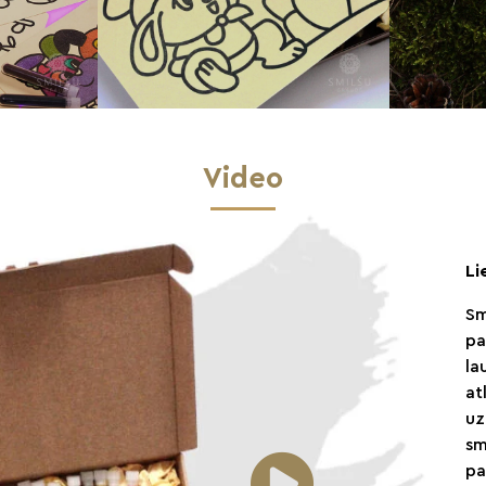
Video
Li
Sm
pa
la
at
uz
sm
pa