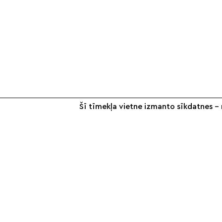
Šī tīmekļa vietne izmanto sīkdatnes – n
+371 26 187 667
info@smilsugrauds.lv