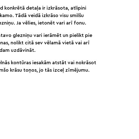
d konkrētā detaļa ir izkrāsota, atlipini
kamo. Tādā veidā izkrāso visu smilšu
ezniņu. Ja vēlies, ietonēt vari arī fonu.
tavo glezniņu vari ierāmēt un pielikt pie
enas, nolikt citā sev vēlamā vietā vai arī
dam uzdāvināt.
lnās kontūras iesakām atstāt vai nokrāsot
mšo krāsu toņos, jo tās izceļ zīmējumu.