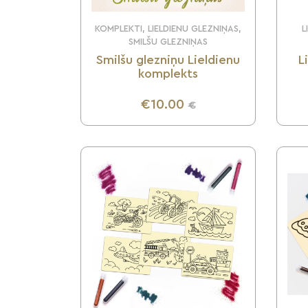
KOMPLEKTI, LIELDIENU GLEZNIŅAS,
L
SMILŠU GLEZNIŅAS
Smilšu glezniņu Lieldienu
L
komplekts
€10.00
€
UZZINI VAIRĀK