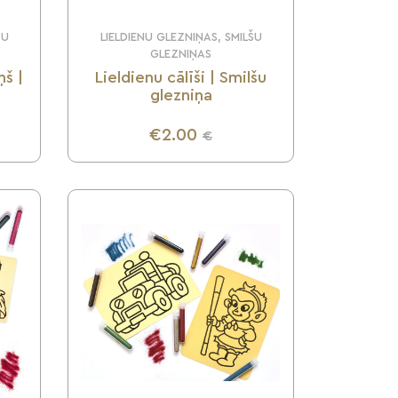
ŠU
LIELDIENU GLEZNIŅAS, SMILŠU
GLEZNIŅAS
ņš |
Lieldienu cālīši | Smilšu
glezniņa
€2.00
€
UZZINI VAIRĀK