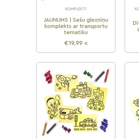
KOMPLEKTI
KO
JAUNUMS | Sešu glezniņu
Di
komplekts ar transportu
tematiku
€19.99
€
UZZINI VAIRĀK