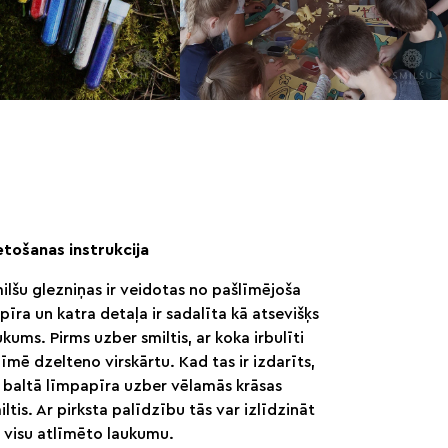
etošanas instrukcija
ilšu glezniņas ir veidotas no pašlīmējoša
pīra un katra detaļa ir sadalīta kā atsevišķs
ukums. Pirms uzber smiltis, ar koka irbulīti
līmē dzelteno virskārtu. Kad tas ir izdarīts,
 baltā līmpapīra uzber vēlamās krāsas
iltis. Ar pirksta palīdzību tās var izlīdzināt
 visu atlīmēto laukumu.