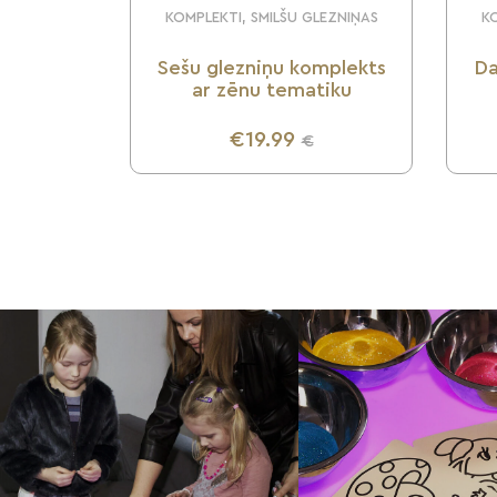
KOMPLEKTI, SMILŠU GLEZNIŅAS
KO
Sešu glezniņu komplekts
Da
ar zēnu tematiku
€19.99
€
UZZINI VAIRĀK