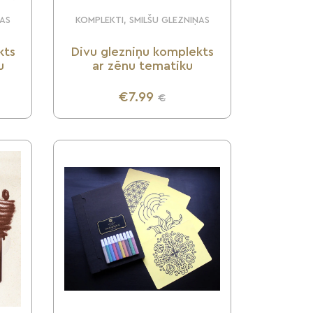
ŅAS
KOMPLEKTI, SMILŠU GLEZNIŅAS
kts
Divu glezniņu komplekts
u
ar zēnu tematiku
€7.99
€
UZZINI VAIRĀK