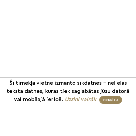
Šī tīmekļa vietne izmanto sīkdatnes – nelielas
teksta datnes, kuras tiek saglabātas jūsu datorā
vai mobilajā ierīcē.
Uzzini vairāk
PIEKRĪTU