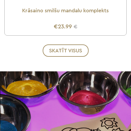
Krāsaino smilšu mandalu komplekts
€23.99
€
UZZINI VAIRĀK
SKATĪT VISUS