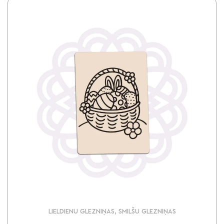
LIELDIENU GLEZNIŅAS, SMILŠU GLEZNIŅAS