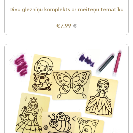
Divu glezniņu komplekts ar meiteņu tematiku
€7.99
€
UZZINI VAIRĀK