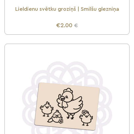
Lieldienu svētku groziņš | Smilšu glezniņa
€2.00
€
UZZINI VAIRĀK