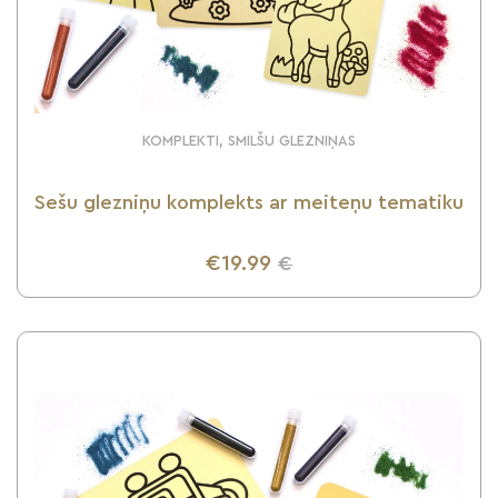
KOMPLEKTI, SMILŠU GLEZNIŅAS
Sešu glezniņu komplekts ar meiteņu tematiku
€19.99
€
UZZINI VAIRĀK