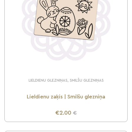
LIELDIENU GLEZNIŅAS, SMILŠU GLEZNIŅAS
Lieldienu zaķis | Smilšu glezniņa
€2.00
€
UZZINI VAIRĀK