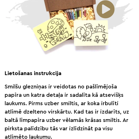
Lietošanas instrukcija
Smilšu glezniņas ir veidotas no pašlīmējoša
papīra un katra detaļa ir sadalīta kā atsevišķs
laukums. Pirms uzber smiltis, ar koka irbulīti
atlīmē dzelteno virskārtu. Kad tas ir izdarīts, uz
baltā līmpapīra uzber vēlamās krāsas smiltis. Ar
pirksta palīdzību tās var izlīdzināt pa visu
atlīmēto laukumu.