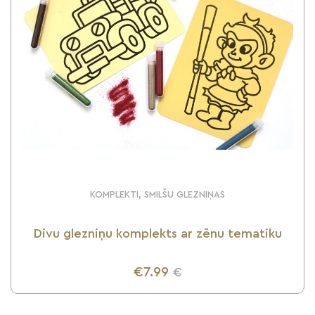
KOMPLEKTI, SMILŠU GLEZNIŅAS
Divu glezniņu komplekts ar zēnu tematiku
€7.99
€
UZZINI VAIRĀK