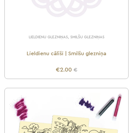
LIELDIENU GLEZNIŅAS, SMILŠU GLEZNIŅAS
Lieldienu cālīši | Smilšu glezniņa
€2.00
€
UZZINI VAIRĀK