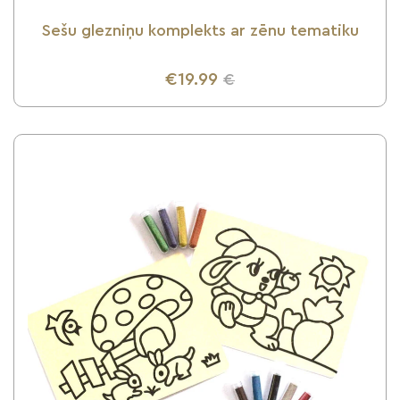
Sešu glezniņu komplekts ar zēnu tematiku
€19.99
€
UZZINI VAIRĀK