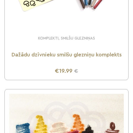
KOMPLEKTI, SMILŠU GLEZNIŅAS
Dažādu dzīvnieku smilšu glezniņu komplekts
€19.99
€
UZZINI VAIRĀK