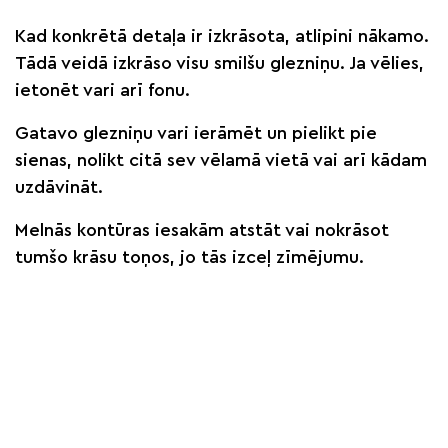
Kad konkrētā detaļa ir izkrāsota, atlipini nākamo.
Tādā veidā izkrāso visu smilšu glezniņu. Ja vēlies,
ietonēt vari arī fonu.
Gatavo glezniņu vari ierāmēt un pielikt pie
sienas, nolikt citā sev vēlamā vietā vai arī kādam
uzdāvināt.
Melnās kontūras iesakām atstāt vai nokrāsot
tumšo krāsu toņos, jo tās izceļ zīmējumu.