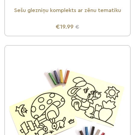
Sešu glezniņu komplekts ar zēnu tematiku
€19.99
€
UZZINI VAIRĀK