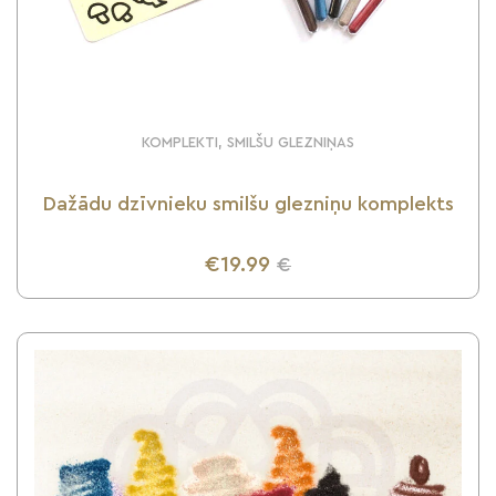
KOMPLEKTI, SMILŠU GLEZNIŅAS
Dažādu dzīvnieku smilšu glezniņu komplekts
€19.99
€
UZZINI VAIRĀK