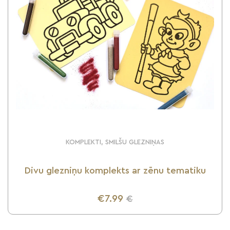
KOMPLEKTI, SMILŠU GLEZNIŅAS
Divu glezniņu komplekts ar zēnu tematiku
€7.99
€
UZZINI VAIRĀK