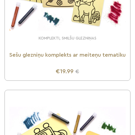
KOMPLEKTI, SMILŠU GLEZNIŅAS
Sešu glezniņu komplekts ar meiteņu tematiku
€19.99
€
UZZINI VAIRĀK