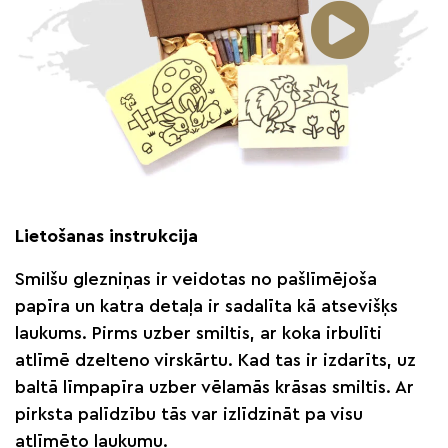
Lietošanas instrukcija
Smilšu glezniņas ir veidotas no pašlīmējoša
papīra un katra detaļa ir sadalīta kā atsevišķs
laukums. Pirms uzber smiltis, ar koka irbulīti
atlīmē dzelteno virskārtu. Kad tas ir izdarīts, uz
baltā līmpapīra uzber vēlamās krāsas smiltis. Ar
pirksta palīdzību tās var izlīdzināt pa visu
atlīmēto laukumu.