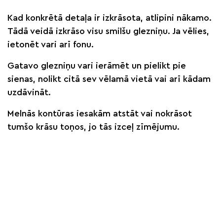
Kad konkrētā detaļa ir izkrāsota, atlipini nākamo.
Tādā veidā izkrāso visu smilšu glezniņu. Ja vēlies,
ietonēt vari arī fonu.
Gatavo glezniņu vari ierāmēt un pielikt pie
sienas, nolikt citā sev vēlamā vietā vai arī kādam
uzdāvināt.
Melnās kontūras iesakām atstāt vai nokrāsot
tumšo krāsu toņos, jo tās izceļ zīmējumu.