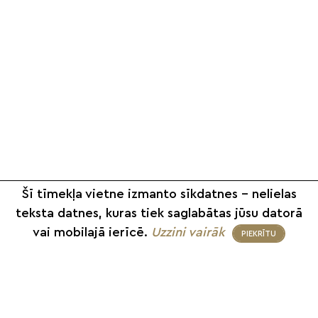
Šī tīmekļa vietne izmanto sīkdatnes – nelielas
teksta datnes, kuras tiek saglabātas jūsu datorā
vai mobilajā ierīcē.
Uzzini vairāk
PIEKRĪTU