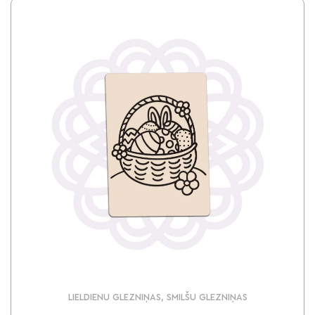
LIELDIENU GLEZNIŅAS, SMILŠU GLEZNIŅAS