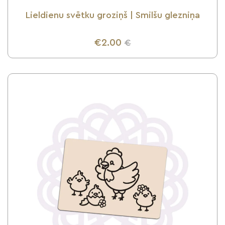
Lieldienu svētku groziņš | Smilšu glezniņa
€2.00
€
UZZINI VAIRĀK