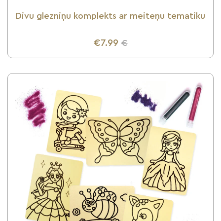
Divu glezniņu komplekts ar meiteņu tematiku
€7.99
€
UZZINI VAIRĀK