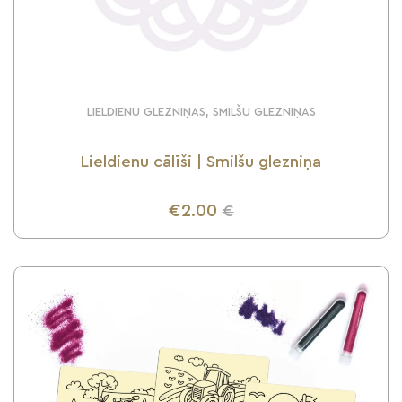
LIELDIENU GLEZNIŅAS, SMILŠU GLEZNIŅAS
Lieldienu cālīši | Smilšu glezniņa
€2.00
€
UZZINI VAIRĀK