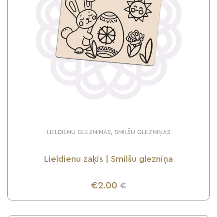
LIELDIENU GLEZNIŅAS, SMILŠU GLEZNIŅAS
Lieldienu zaķis | Smilšu glezniņa
€2.00
€
UZZINI VAIRĀK