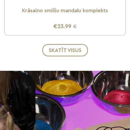
Krāsaino smilšu mandalu komplekts
€23.99
€
UZZINI VAIRĀK
SKATĪT VISUS