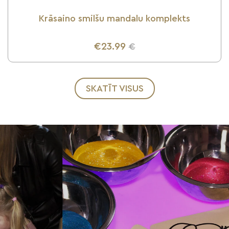
Krāsaino smilšu mandalu komplekts
€23.99
€
UZZINI VAIRĀK
SKATĪT VISUS