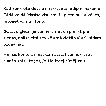
Kad konkrētā detaļa ir izkrāsota, atlipini nākamo.
Tādā veidā izkrāso visu smilšu glezniņu. Ja vēlies,
ietonēt vari arī fonu.
Gatavo glezniņu vari ierāmēt un pielikt pie
sienas, nolikt citā sev vēlamā vietā vai arī kādam
uzdāvināt.
Melnās kontūras iesakām atstāt vai nokrāsot
tumšo krāsu toņos, jo tās izceļ zīmējumu.