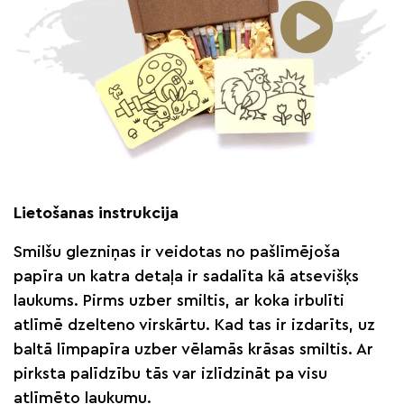
Lietošanas instrukcija
Smilšu glezniņas ir veidotas no pašlīmējoša
papīra un katra detaļa ir sadalīta kā atsevišķs
laukums. Pirms uzber smiltis, ar koka irbulīti
atlīmē dzelteno virskārtu. Kad tas ir izdarīts, uz
baltā līmpapīra uzber vēlamās krāsas smiltis. Ar
pirksta palīdzību tās var izlīdzināt pa visu
atlīmēto laukumu.