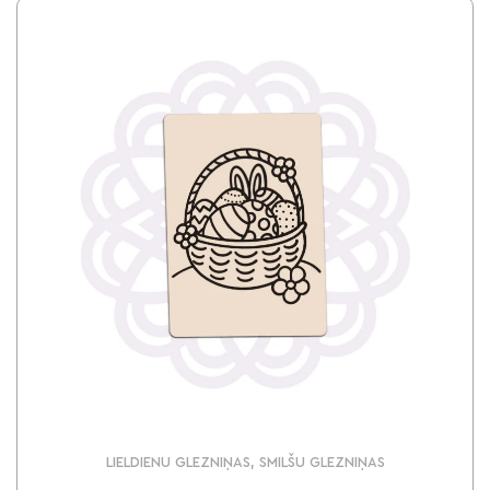
LIELDIENU GLEZNIŅAS, SMILŠU GLEZNIŅAS