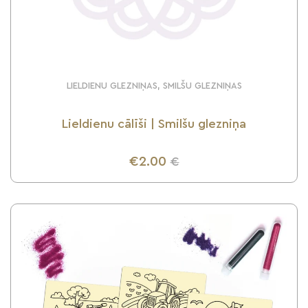
LIELDIENU GLEZNIŅAS, SMILŠU GLEZNIŅAS
Lieldienu cālīši | Smilšu glezniņa
€2.00
€
UZZINI VAIRĀK