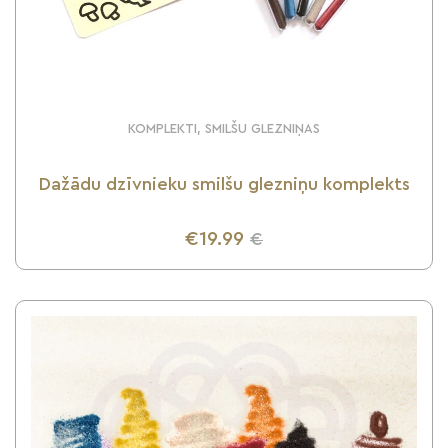
KOMPLEKTI, SMILŠU GLEZNIŅAS
Dažādu dzīvnieku smilšu glezniņu komplekts
€19.99
€
UZZINI VAIRĀK