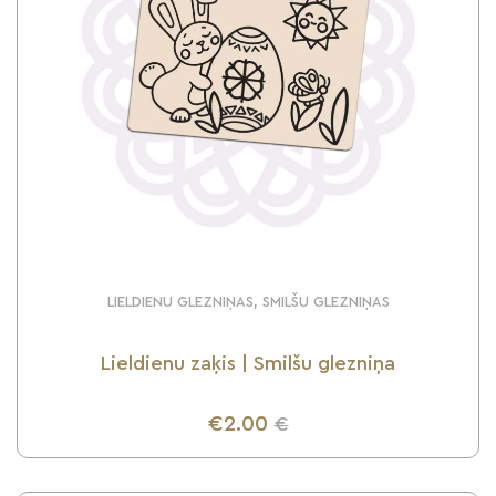
LIELDIENU GLEZNIŅAS, SMILŠU GLEZNIŅAS
Lieldienu zaķis | Smilšu glezniņa
€2.00
€
UZZINI VAIRĀK