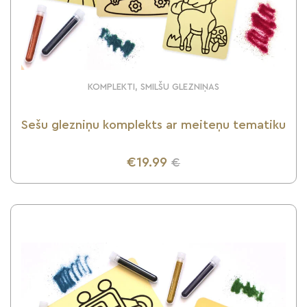
KOMPLEKTI, SMILŠU GLEZNIŅAS
Sešu glezniņu komplekts ar meiteņu tematiku
€19.99
€
UZZINI VAIRĀK