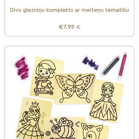
Divu glezniņu komplekts ar meiteņu tematiku
€7.99
€
UZZINI VAIRĀK