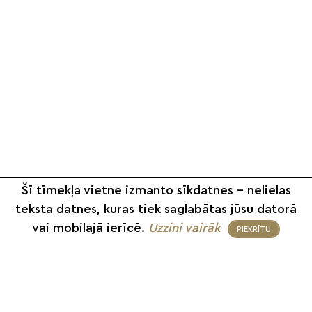
Šī tīmekļa vietne izmanto sīkdatnes – nelielas
teksta datnes, kuras tiek saglabātas jūsu datorā
vai mobilajā ierīcē.
Uzzini vairāk
PIEKRĪTU