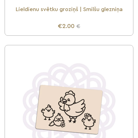
Lieldienu svētku groziņš | Smilšu glezniņa
€2.00
€
UZZINI VAIRĀK