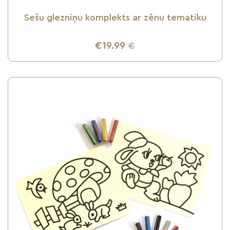
Sešu glezniņu komplekts ar zēnu tematiku
€19.99
€
UZZINI VAIRĀK