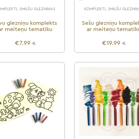
MPLEKTI, SMILŠU GLEZNIŅAS
KOMPLEKTI, SMILŠU GLEZNI
vu glezniņu komplekts
Sešu glezniņu komple
ar meiteņu tematiku
ar meiteņu tematik
€7.99
€19.99
€
€
UZZINI VAIRĀK
UZZINI VAIRĀK