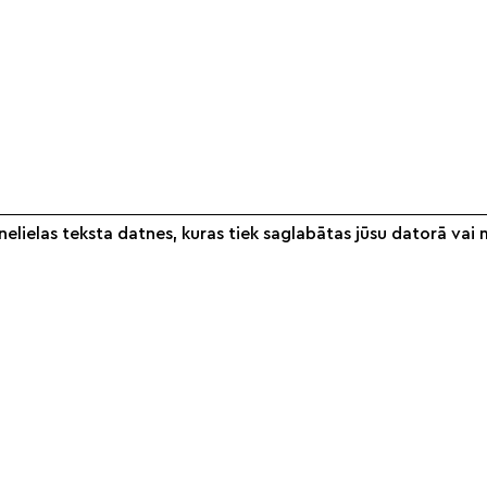
elielas teksta datnes, kuras tiek saglabātas jūsu datorā vai 
Informācija
Veikals
S
Par mums
Noteikumi
Partneri
Piegāde