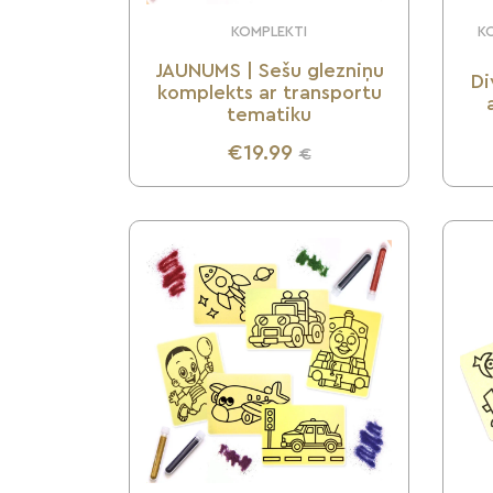
KOMPLEKTI
KO
JAUNUMS | Sešu glezniņu
Di
komplekts ar transportu
tematiku
€19.99
€
UZZINI VAIRĀK