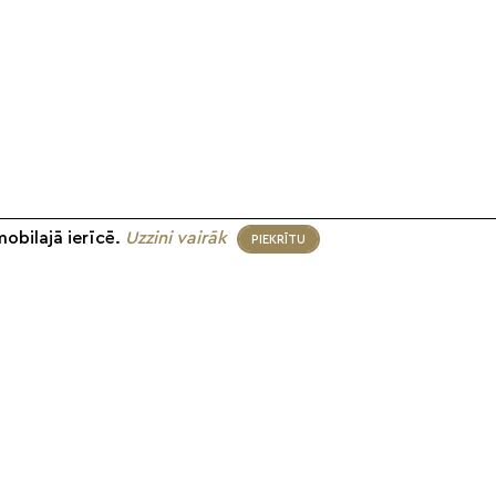
mobilajā ierīcē.
Uzzini vairāk
PIEKRĪTU
eko mums