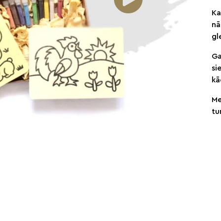
Ka
nā
gl
Ga
si
kā
Me
tu