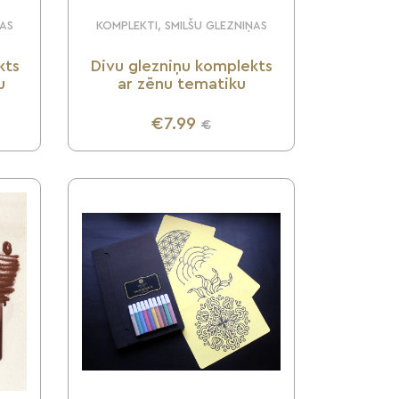
ŅAS
KOMPLEKTI, SMILŠU GLEZNIŅAS
kts
Divu glezniņu komplekts
u
ar zēnu tematiku
€7.99
€
UZZINI VAIRĀK