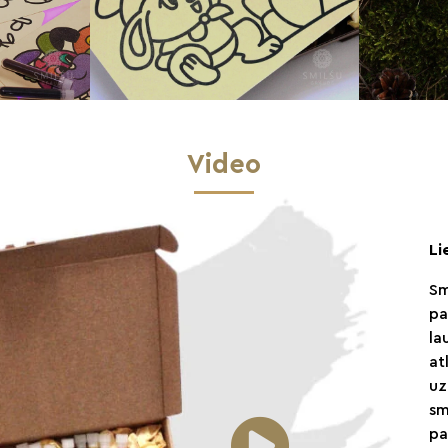
Video
Li
Sm
pa
la
at
uz
sm
pa