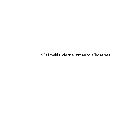
Šī tīmekļa vietne izmanto sīkdatnes – n
+371 26 187 667
info@smilsugrauds.lv