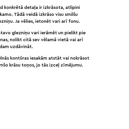
d konkrētā detaļa ir izkrāsota, atlipini
kamo. Tādā veidā izkrāso visu smilšu
ezniņu. Ja vēlies, ietonēt vari arī fonu.
tavo glezniņu vari ierāmēt un pielikt pie
enas, nolikt citā sev vēlamā vietā vai arī
dam uzdāvināt.
lnās kontūras iesakām atstāt vai nokrāsot
mšo krāsu toņos, jo tās izceļ zīmējumu.