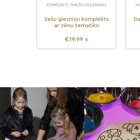
KOMPLEKTI, SMILŠU GLEZNIŅAS
KO
Sešu glezniņu komplekts
Da
ar zēnu tematiku
€19.99
€
UZZINI VAIRĀK