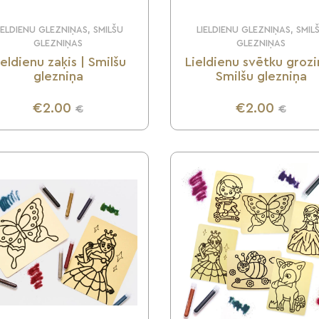
IELDIENU GLEZNIŅAS, SMILŠU
LIELDIENU GLEZNIŅAS, SMIL
GLEZNIŅAS
GLEZNIŅAS
ieldienu zaķis | Smilšu
Lieldienu svētku grozi
glezniņa
Smilšu glezniņa
€2.00
€2.00
€
€
UZZINI VAIRĀK
UZZINI VAIRĀK