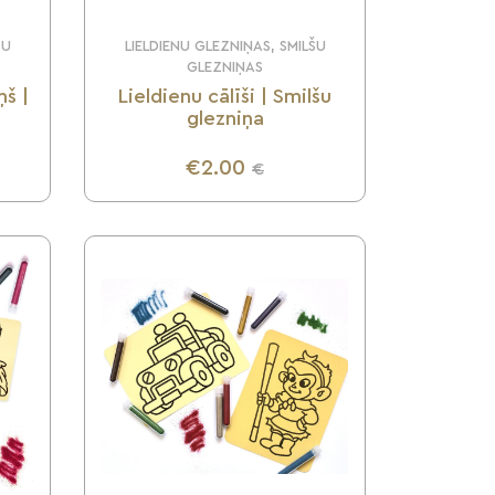
ŠU
LIELDIENU GLEZNIŅAS, SMILŠU
GLEZNIŅAS
ņš |
Lieldienu cālīši | Smilšu
glezniņa
€2.00
€
UZZINI VAIRĀK