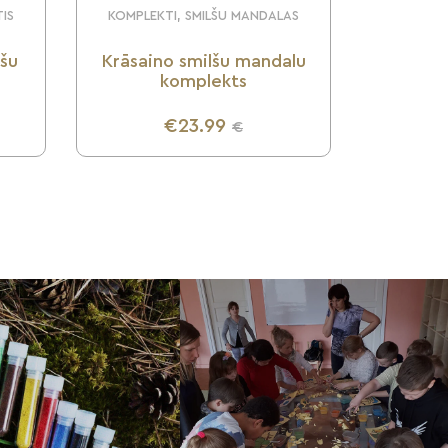
TIS
KOMPLEKTI, SMILŠU MANDALAS
lšu
Krāsaino smilšu mandalu
komplekts
€23.99
€
UZZINI VAIRĀK