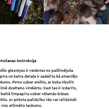
etošanas instrukcija
ilšu glezniņas ir veidotas no pašlīmējoša
pīra un katra detaļa ir sadalīta kā atsevišķs
ukums. Pirms uzber smiltis, ar koka irbulīti
līmē dzelteno virskārtu. Kad tas ir izdarīts,
 baltā līmpapīra uzber vēlamās krāsas
iltis. Ar pirksta palīdzību tās var izlīdzināt
 visu atlīmēto laukumu.