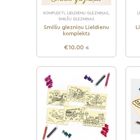
KOMPLEKTI, LIELDIENU GLEZNIŅAS,
L
SMILŠU GLEZNIŅAS
Smilšu glezniņu Lieldienu
L
komplekts
€10.00
€
UZZINI VAIRĀK