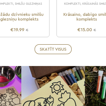
MPLEKTI, SMILŠU GLEZNIŅAS
KOMPLEKTI, KRĀSAINĀS SMIL
žādu dzīvnieku smilšu
Krāsaino, dabīgo smi
glezniņu komplekts
komplekts
€19.99
€15.00
€
€
UZZINI VAIRĀK
UZZINI VAIRĀK
SKATĪT VISUS