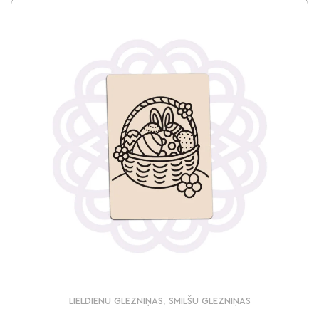
LIELDIENU GLEZNIŅAS, SMILŠU GLEZNIŅAS