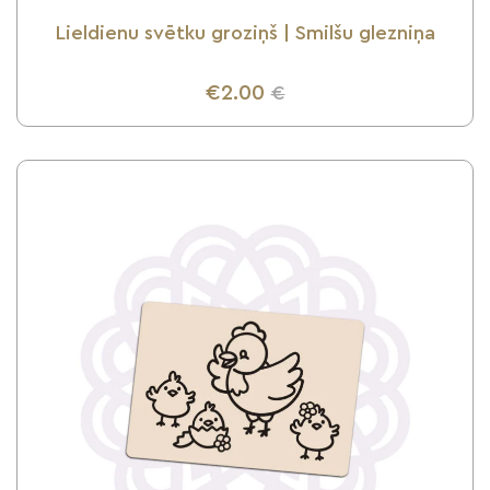
Lieldienu svētku groziņš | Smilšu glezniņa
€2.00
€
UZZINI VAIRĀK