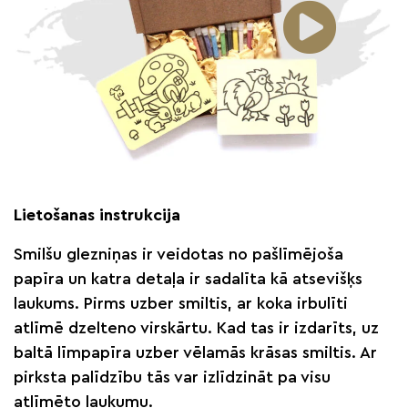
Lietošanas instrukcija
Smilšu glezniņas ir veidotas no pašlīmējoša
papīra un katra detaļa ir sadalīta kā atsevišķs
laukums. Pirms uzber smiltis, ar koka irbulīti
atlīmē dzelteno virskārtu. Kad tas ir izdarīts, uz
baltā līmpapīra uzber vēlamās krāsas smiltis. Ar
pirksta palīdzību tās var izlīdzināt pa visu
atlīmēto laukumu.