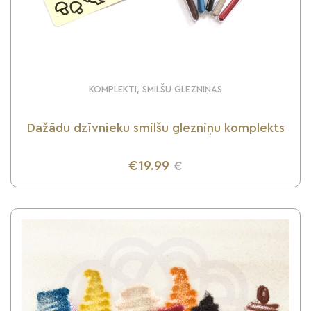
KOMPLEKTI, SMILŠU GLEZNIŅAS
Dažādu dzīvnieku smilšu glezniņu komplekts
€19.99
€
UZZINI VAIRĀK