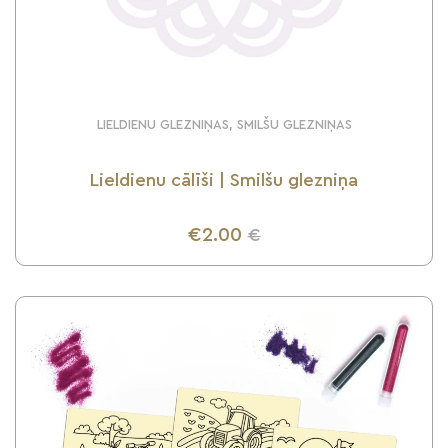
LIELDIENU GLEZNIŅAS, SMILŠU GLEZNIŅAS
Lieldienu cālīši | Smilšu glezniņa
€2.00
€
UZZINI VAIRĀK