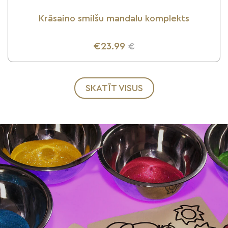
Krāsaino smilšu mandalu komplekts
€23.99
€
UZZINI VAIRĀK
SKATĪT VISUS