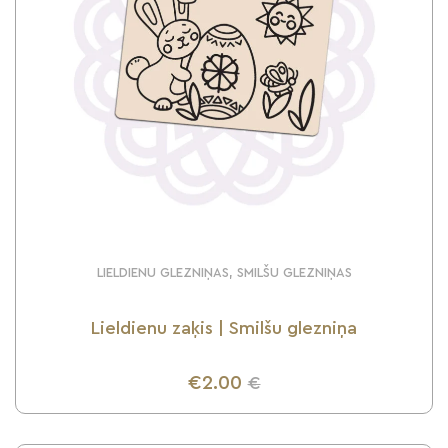
LIELDIENU GLEZNIŅAS, SMILŠU GLEZNIŅAS
Lieldienu zaķis | Smilšu glezniņa
€2.00
€
UZZINI VAIRĀK