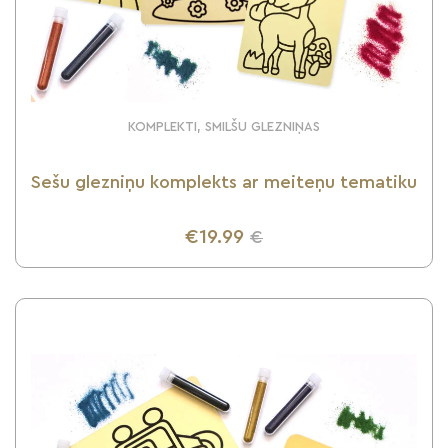
KOMPLEKTI, SMILŠU GLEZNIŅAS
Sešu glezniņu komplekts ar meiteņu tematiku
€19.99
€
UZZINI VAIRĀK