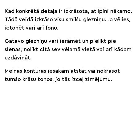
Kad konkrētā detaļa ir izkrāsota, atlipini nākamo.
Tādā veidā izkrāso visu smilšu glezniņu. Ja vēlies,
ietonēt vari arī fonu.
Gatavo glezniņu vari ierāmēt un pielikt pie
sienas, nolikt citā sev vēlamā vietā vai arī kādam
uzdāvināt.
Melnās kontūras iesakām atstāt vai nokrāsot
tumšo krāsu toņos, jo tās izceļ zīmējumu.