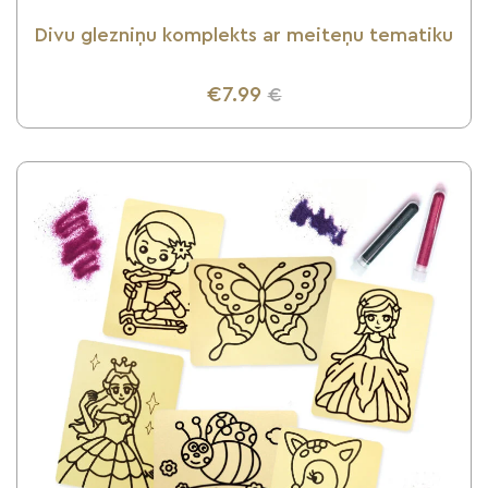
Divu glezniņu komplekts ar meiteņu tematiku
€7.99
€
UZZINI VAIRĀK