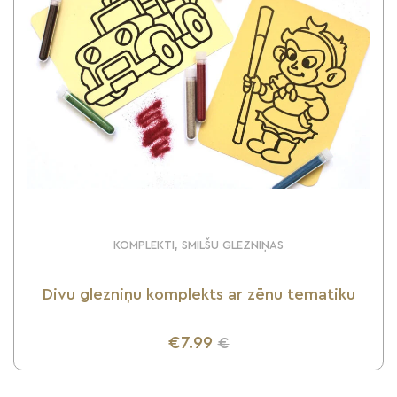
KOMPLEKTI, SMILŠU GLEZNIŅAS
Divu glezniņu komplekts ar zēnu tematiku
€7.99
€
UZZINI VAIRĀK