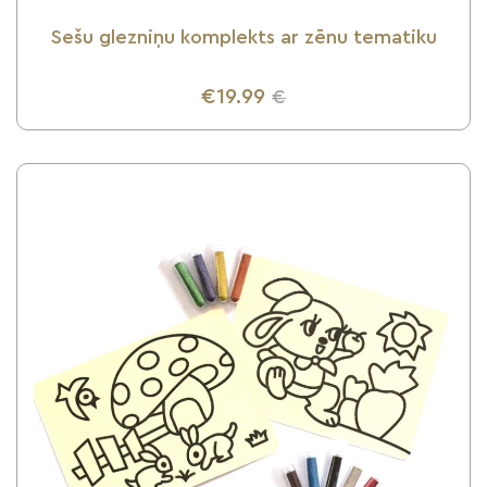
Sešu glezniņu komplekts ar zēnu tematiku
€19.99
€
UZZINI VAIRĀK