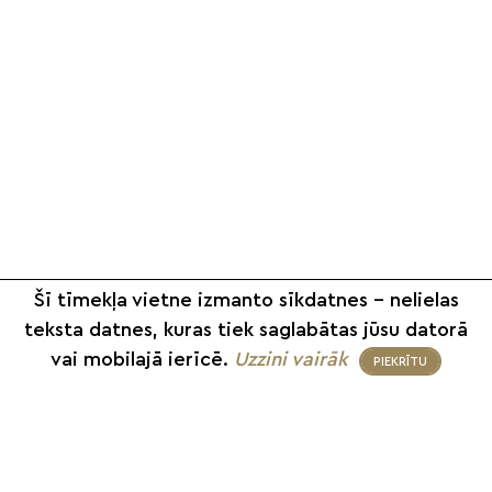
Šī tīmekļa vietne izmanto sīkdatnes – nelielas
teksta datnes, kuras tiek saglabātas jūsu datorā
vai mobilajā ierīcē.
Uzzini vairāk
PIEKRĪTU