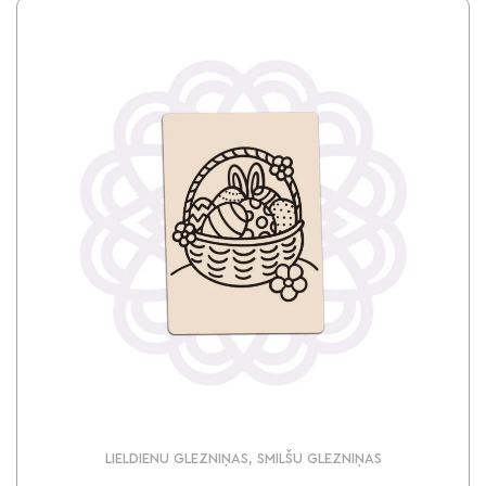
LIELDIENU GLEZNIŅAS, SMILŠU GLEZNIŅAS