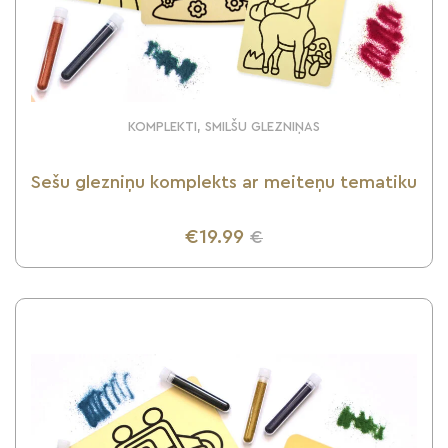
KOMPLEKTI, SMILŠU GLEZNIŅAS
Sešu glezniņu komplekts ar meiteņu tematiku
€19.99
€
UZZINI VAIRĀK