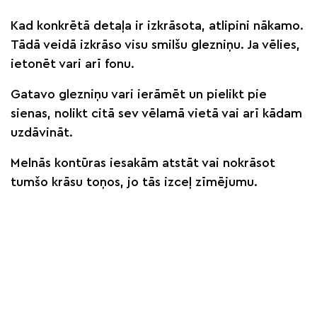
Kad konkrētā detaļa ir izkrāsota, atlipini nākamo.
Tādā veidā izkrāso visu smilšu glezniņu. Ja vēlies,
ietonēt vari arī fonu.
Gatavo glezniņu vari ierāmēt un pielikt pie
sienas, nolikt citā sev vēlamā vietā vai arī kādam
uzdāvināt.
Melnās kontūras iesakām atstāt vai nokrāsot
tumšo krāsu toņos, jo tās izceļ zīmējumu.