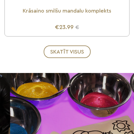
Krāsaino smilšu mandalu komplekts
€23.99
€
UZZINI VAIRĀK
SKATĪT VISUS