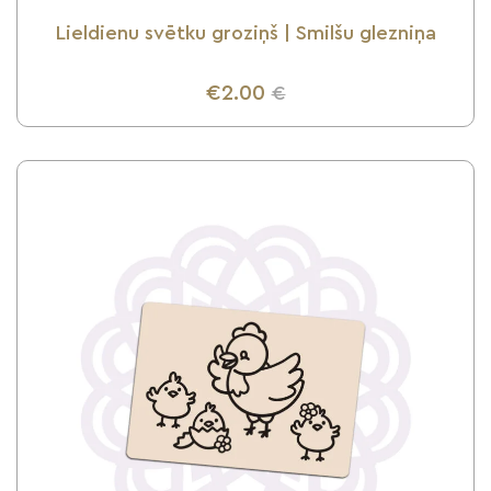
Lieldienu svētku groziņš | Smilšu glezniņa
€2.00
€
UZZINI VAIRĀK