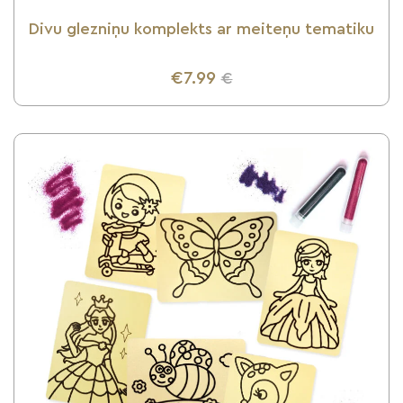
Divu glezniņu komplekts ar meiteņu tematiku
€7.99
€
UZZINI VAIRĀK