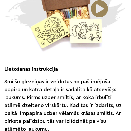
Lietošanas instrukcija
Smilšu glezniņas ir veidotas no pašlīmējoša
papīra un katra detaļa ir sadalīta kā atsevišķs
laukums. Pirms uzber smiltis, ar koka irbulīti
atlīmē dzelteno virskārtu. Kad tas ir izdarīts, uz
baltā līmpapīra uzber vēlamās krāsas smiltis. Ar
pirksta palīdzību tās var izlīdzināt pa visu
atlīmēto laukumu.