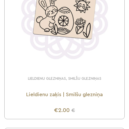
LIELDIENU GLEZNIŅAS, SMILŠU GLEZNIŅAS
Lieldienu zaķis | Smilšu glezniņa
€2.00
€
UZZINI VAIRĀK