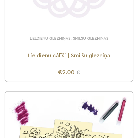
LIELDIENU GLEZNIŅAS, SMILŠU GLEZNIŅAS
Lieldienu cālīši | Smilšu glezniņa
€2.00
€
UZZINI VAIRĀK