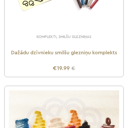
KOMPLEKTI, SMILŠU GLEZNIŅAS
Dažādu dzīvnieku smilšu glezniņu komplekts
€19.99
€
UZZINI VAIRĀK