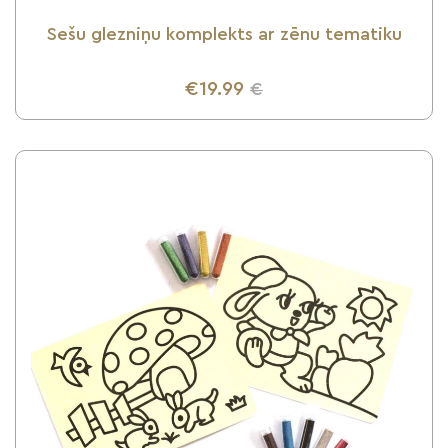
Sešu glezniņu komplekts ar zēnu tematiku
€19.99
€
UZZINI VAIRĀK