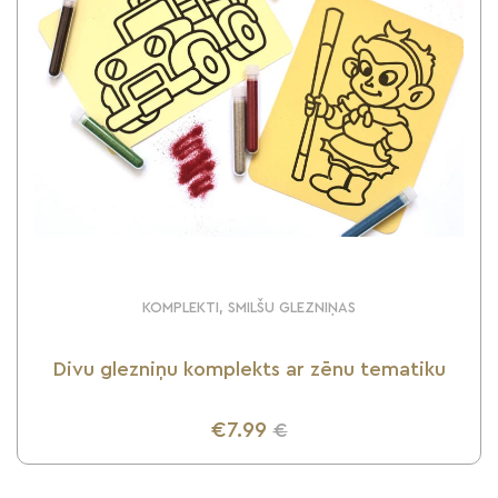
KOMPLEKTI, SMILŠU GLEZNIŅAS
Divu glezniņu komplekts ar zēnu tematiku
€7.99
€
UZZINI VAIRĀK