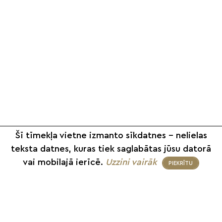
Šī tīmekļa vietne izmanto sīkdatnes – nelielas
teksta datnes, kuras tiek saglabātas jūsu datorā
vai mobilajā ierīcē.
Uzzini vairāk
PIEKRĪTU