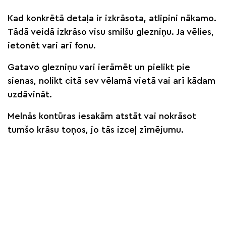
Kad konkrētā detaļa ir izkrāsota, atlipini nākamo.
Tādā veidā izkrāso visu smilšu glezniņu. Ja vēlies,
ietonēt vari arī fonu.
Gatavo glezniņu vari ierāmēt un pielikt pie
sienas, nolikt citā sev vēlamā vietā vai arī kādam
uzdāvināt.
Melnās kontūras iesakām atstāt vai nokrāsot
tumšo krāsu toņos, jo tās izceļ zīmējumu.