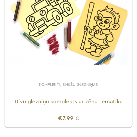
KOMPLEKTI, SMILŠU GLEZNIŅAS
Divu glezniņu komplekts ar zēnu tematiku
€7.99
€
UZZINI VAIRĀK