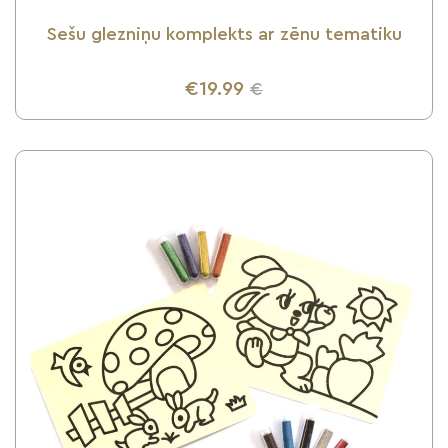
Sešu glezniņu komplekts ar zēnu tematiku
€19.99
€
UZZINI VAIRĀK