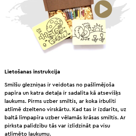
Lietošanas instrukcija
Smilšu glezniņas ir veidotas no pašlīmējoša
papīra un katra detaļa ir sadalīta kā atsevišķs
laukums. Pirms uzber smiltis, ar koka irbulīti
atlīmē dzelteno virskārtu. Kad tas ir izdarīts, uz
baltā līmpapīra uzber vēlamās krāsas smiltis. Ar
pirksta palīdzību tās var izlīdzināt pa visu
atlīmēto laukumu.