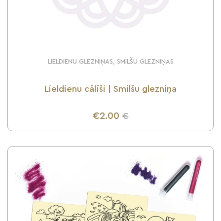
LIELDIENU GLEZNIŅAS, SMILŠU GLEZNIŅAS
Lieldienu cālīši | Smilšu glezniņa
€2.00
€
UZZINI VAIRĀK