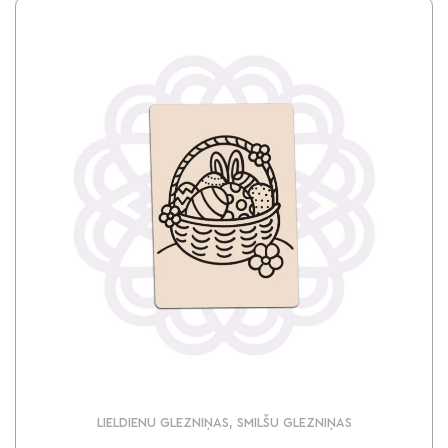
LIELDIENU GLEZNIŅAS, SMILŠU GLEZNIŅAS