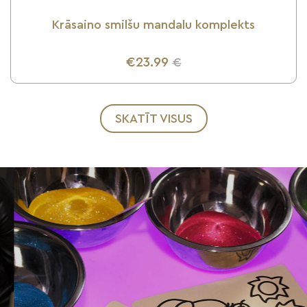
Krāsaino smilšu mandalu komplekts
€23.99
€
UZZINI VAIRĀK
SKATĪT VISUS