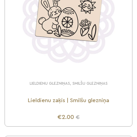
LIELDIENU GLEZNIŅAS, SMILŠU GLEZNIŅAS
Lieldienu zaķis | Smilšu glezniņa
€2.00
€
UZZINI VAIRĀK