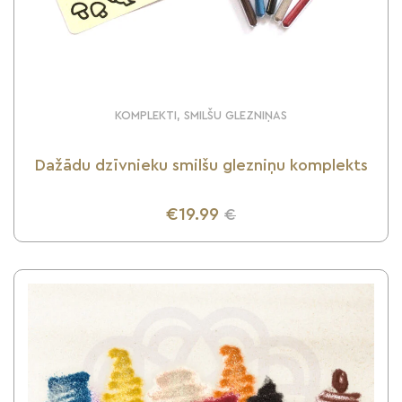
KOMPLEKTI, SMILŠU GLEZNIŅAS
Dažādu dzīvnieku smilšu glezniņu komplekts
€19.99
€
UZZINI VAIRĀK