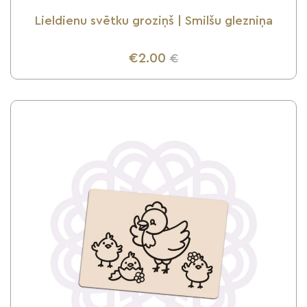
Lieldienu svētku groziņš | Smilšu glezniņa
€2.00
€
UZZINI VAIRĀK