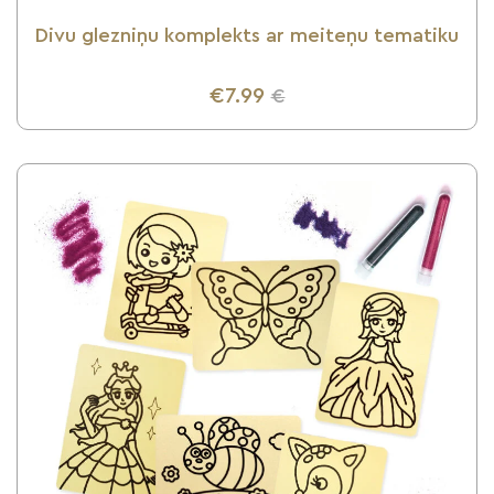
Divu glezniņu komplekts ar meiteņu tematiku
€7.99
€
UZZINI VAIRĀK