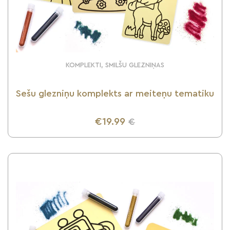
KOMPLEKTI, SMILŠU GLEZNIŅAS
Sešu glezniņu komplekts ar meiteņu tematiku
€19.99
€
UZZINI VAIRĀK