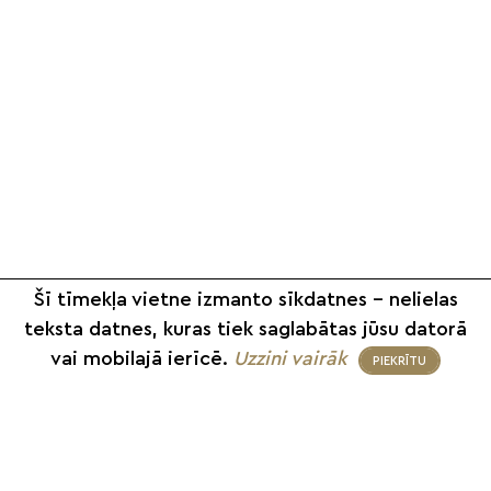
Šī tīmekļa vietne izmanto sīkdatnes – nelielas
teksta datnes, kuras tiek saglabātas jūsu datorā
vai mobilajā ierīcē.
Uzzini vairāk
PIEKRĪTU