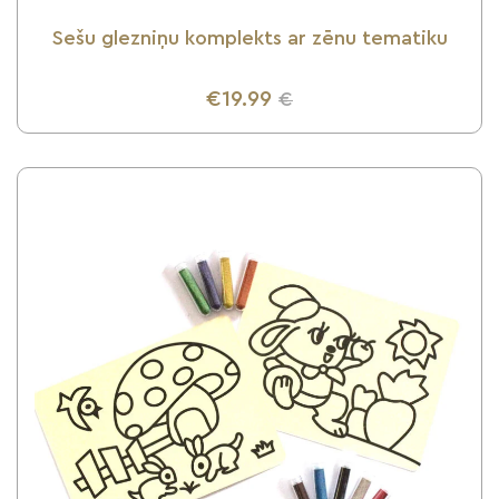
Sešu glezniņu komplekts ar zēnu tematiku
€19.99
€
UZZINI VAIRĀK