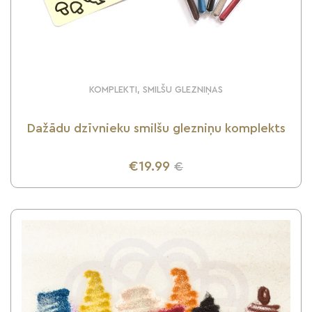
KOMPLEKTI, SMILŠU GLEZNIŅAS
Dažādu dzīvnieku smilšu glezniņu komplekts
€19.99
€
UZZINI VAIRĀK