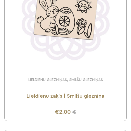
LIELDIENU GLEZNIŅAS, SMILŠU GLEZNIŅAS
Lieldienu zaķis | Smilšu glezniņa
€2.00
€
UZZINI VAIRĀK