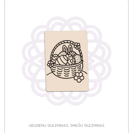
LIELDIENU GLEZNIŅAS, SMILŠU GLEZNIŅAS