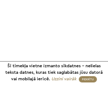
Šī tīmekļa vietne izmanto sīkdatnes – nelielas
teksta datnes, kuras tiek saglabātas jūsu datorā
vai mobilajā ierīcē.
Uzzini vairāk
PIEKRĪTU