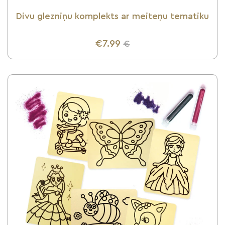
Divu glezniņu komplekts ar meiteņu tematiku
€7.99
€
UZZINI VAIRĀK