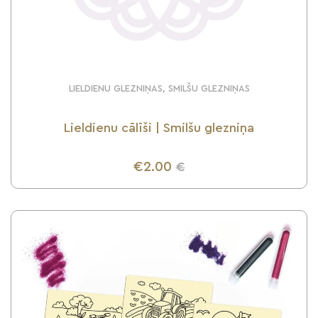
LIELDIENU GLEZNIŅAS, SMILŠU GLEZNIŅAS
Lieldienu cālīši | Smilšu glezniņa
€2.00
€
UZZINI VAIRĀK