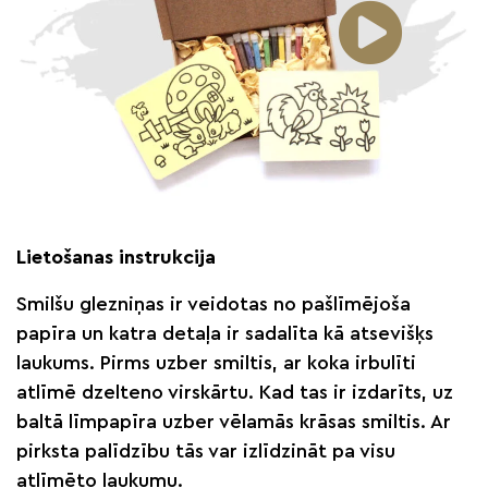
Lietošanas instrukcija
Smilšu glezniņas ir veidotas no pašlīmējoša
papīra un katra detaļa ir sadalīta kā atsevišķs
laukums. Pirms uzber smiltis, ar koka irbulīti
atlīmē dzelteno virskārtu. Kad tas ir izdarīts, uz
baltā līmpapīra uzber vēlamās krāsas smiltis. Ar
pirksta palīdzību tās var izlīdzināt pa visu
atlīmēto laukumu.