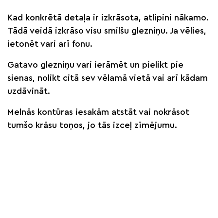
Kad konkrētā detaļa ir izkrāsota, atlipini nākamo.
Tādā veidā izkrāso visu smilšu glezniņu. Ja vēlies,
ietonēt vari arī fonu.
Gatavo glezniņu vari ierāmēt un pielikt pie
sienas, nolikt citā sev vēlamā vietā vai arī kādam
uzdāvināt.
Melnās kontūras iesakām atstāt vai nokrāsot
tumšo krāsu toņos, jo tās izceļ zīmējumu.