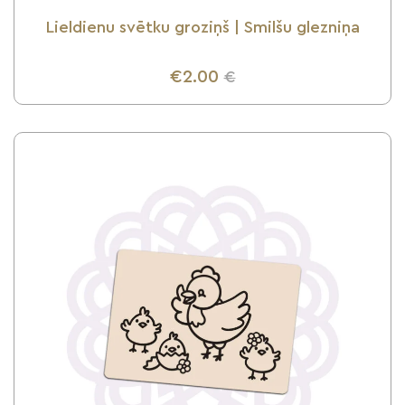
Lieldienu svētku groziņš | Smilšu glezniņa
€2.00
€
UZZINI VAIRĀK