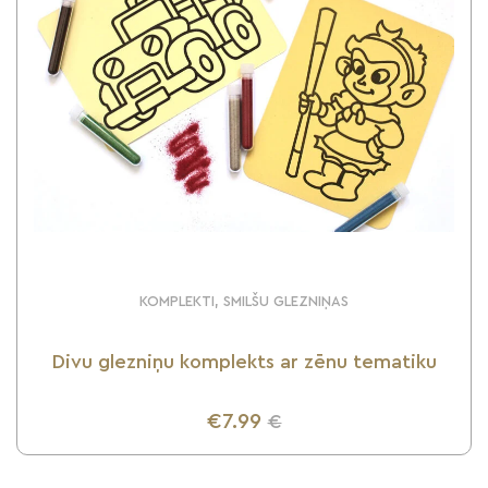
KOMPLEKTI, SMILŠU GLEZNIŅAS
Divu glezniņu komplekts ar zēnu tematiku
€7.99
€
UZZINI VAIRĀK