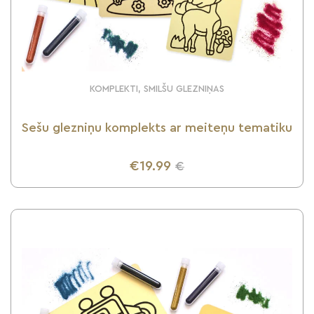
KOMPLEKTI, SMILŠU GLEZNIŅAS
Sešu glezniņu komplekts ar meiteņu tematiku
€19.99
€
UZZINI VAIRĀK