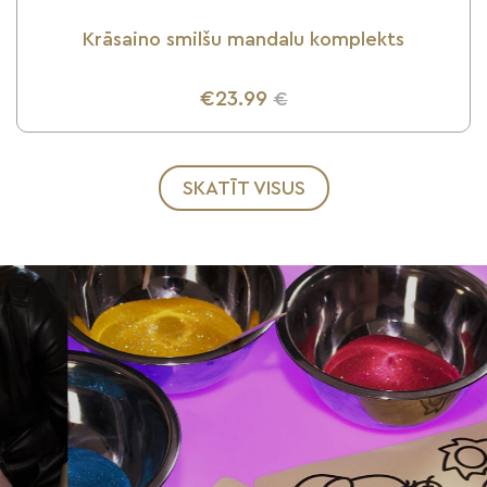
Krāsaino smilšu mandalu komplekts
€23.99
€
UZZINI VAIRĀK
SKATĪT VISUS