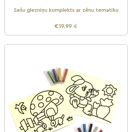
Sešu glezniņu komplekts ar zēnu tematiku
€19.99
€
UZZINI VAIRĀK