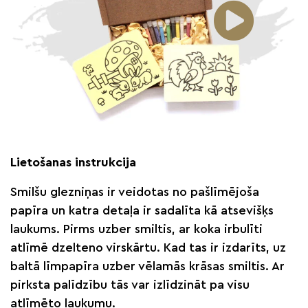
Lietošanas instrukcija
Smilšu glezniņas ir veidotas no pašlīmējoša
papīra un katra detaļa ir sadalīta kā atsevišķs
laukums. Pirms uzber smiltis, ar koka irbulīti
atlīmē dzelteno virskārtu. Kad tas ir izdarīts, uz
baltā līmpapīra uzber vēlamās krāsas smiltis. Ar
pirksta palīdzību tās var izlīdzināt pa visu
atlīmēto laukumu.