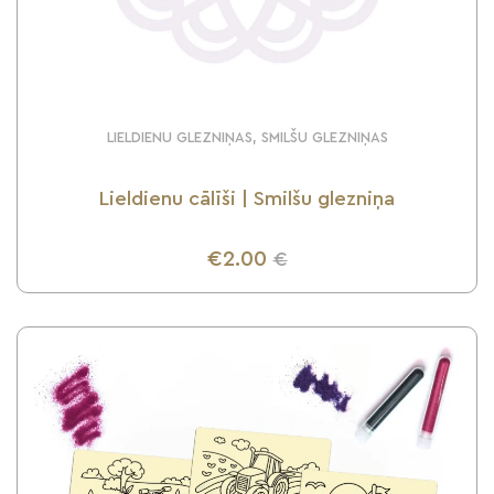
LIELDIENU GLEZNIŅAS, SMILŠU GLEZNIŅAS
Lieldienu cālīši | Smilšu glezniņa
€2.00
€
UZZINI VAIRĀK