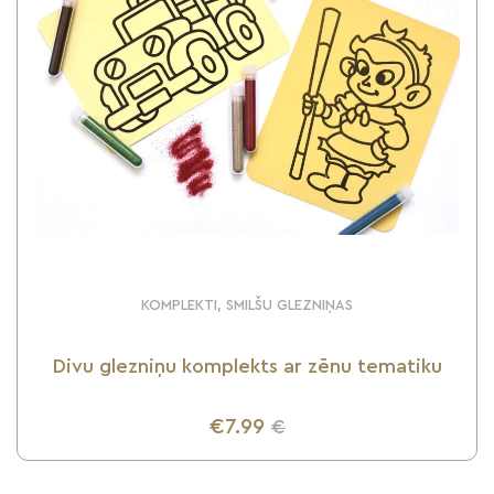
KOMPLEKTI, SMILŠU GLEZNIŅAS
Divu glezniņu komplekts ar zēnu tematiku
€7.99
€
UZZINI VAIRĀK