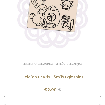
LIELDIENU GLEZNIŅAS, SMILŠU GLEZNIŅAS
Lieldienu zaķis | Smilšu glezniņa
€2.00
€
UZZINI VAIRĀK