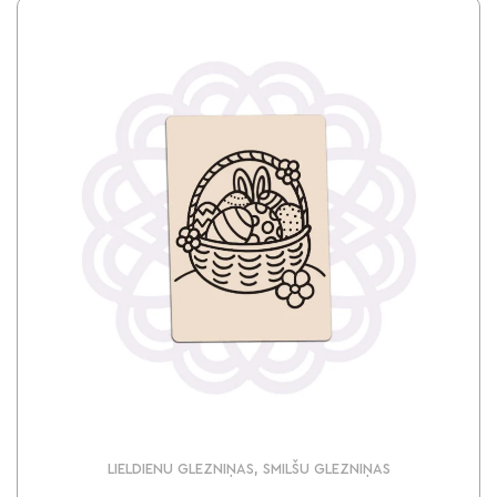
LIELDIENU GLEZNIŅAS, SMILŠU GLEZNIŅAS