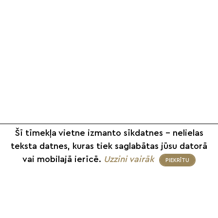
Šī tīmekļa vietne izmanto sīkdatnes – nelielas
teksta datnes, kuras tiek saglabātas jūsu datorā
vai mobilajā ierīcē.
Uzzini vairāk
PIEKRĪTU