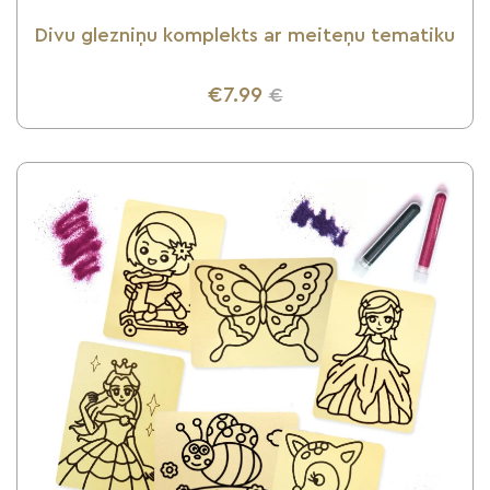
Divu glezniņu komplekts ar meiteņu tematiku
€7.99
€
UZZINI VAIRĀK