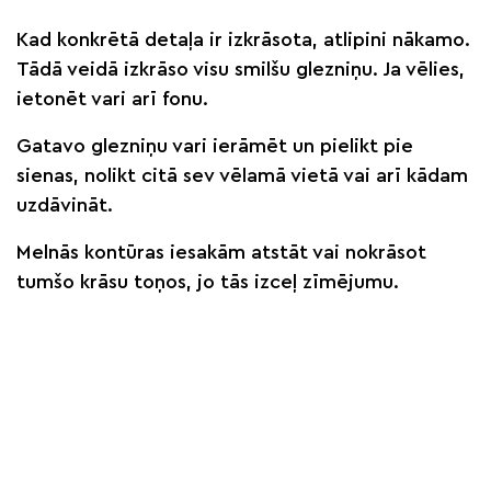
Kad konkrētā detaļa ir izkrāsota, atlipini nākamo.
Tādā veidā izkrāso visu smilšu glezniņu. Ja vēlies,
ietonēt vari arī fonu.
Gatavo glezniņu vari ierāmēt un pielikt pie
sienas, nolikt citā sev vēlamā vietā vai arī kādam
uzdāvināt.
Melnās kontūras iesakām atstāt vai nokrāsot
tumšo krāsu toņos, jo tās izceļ zīmējumu.