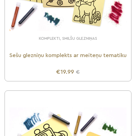
KOMPLEKTI, SMILŠU GLEZNIŅAS
Sešu glezniņu komplekts ar meiteņu tematiku
€19.99
€
UZZINI VAIRĀK