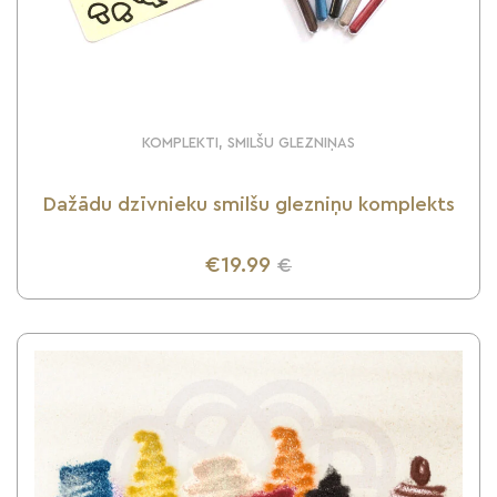
KOMPLEKTI, SMILŠU GLEZNIŅAS
Dažādu dzīvnieku smilšu glezniņu komplekts
€19.99
€
UZZINI VAIRĀK