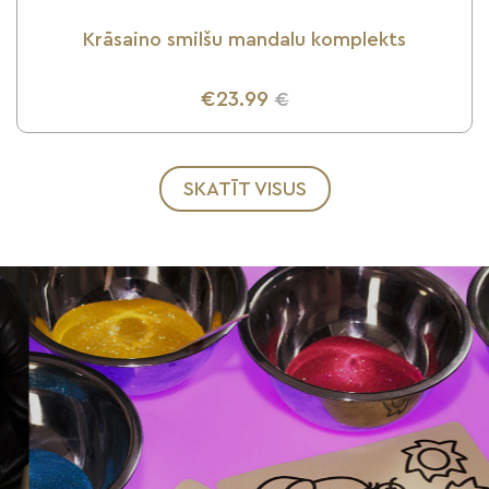
Krāsaino smilšu mandalu komplekts
€23.99
€
UZZINI VAIRĀK
SKATĪT VISUS