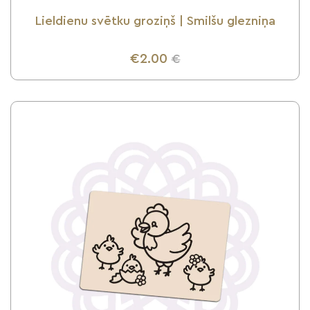
Lieldienu svētku groziņš | Smilšu glezniņa
€2.00
€
UZZINI VAIRĀK