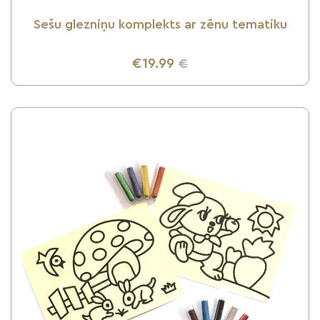
Sešu glezniņu komplekts ar zēnu tematiku
€19.99
€
UZZINI VAIRĀK