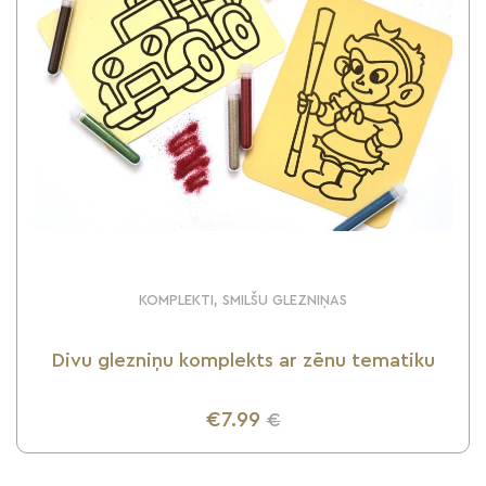
KOMPLEKTI, SMILŠU GLEZNIŅAS
Divu glezniņu komplekts ar zēnu tematiku
€7.99
€
UZZINI VAIRĀK