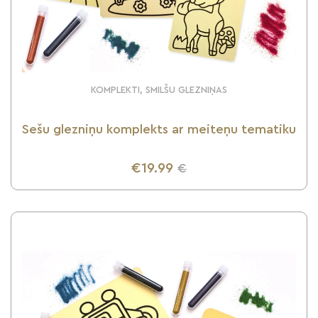
KOMPLEKTI, SMILŠU GLEZNIŅAS
Sešu glezniņu komplekts ar meiteņu tematiku
€19.99
€
UZZINI VAIRĀK