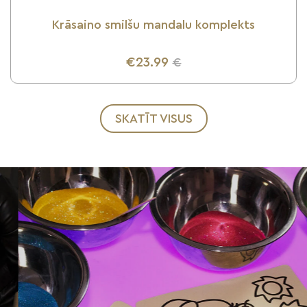
Krāsaino smilšu mandalu komplekts
€23.99
€
UZZINI VAIRĀK
SKATĪT VISUS