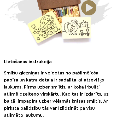
Lietošanas instrukcija
Smilšu glezniņas ir veidotas no pašlīmējoša
papīra un katra detaļa ir sadalīta kā atsevišķs
laukums. Pirms uzber smiltis, ar koka irbulīti
atlīmē dzelteno virskārtu. Kad tas ir izdarīts, uz
baltā līmpapīra uzber vēlamās krāsas smiltis. Ar
pirksta palīdzību tās var izlīdzināt pa visu
atlīmēto laukumu.