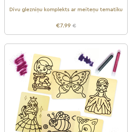
Divu glezniņu komplekts ar meiteņu tematiku
€7.99
€
UZZINI VAIRĀK