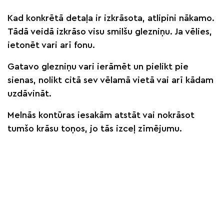
Kad konkrētā detaļa ir izkrāsota, atlipini nākamo.
Tādā veidā izkrāso visu smilšu glezniņu. Ja vēlies,
ietonēt vari arī fonu.
Gatavo glezniņu vari ierāmēt un pielikt pie
sienas, nolikt citā sev vēlamā vietā vai arī kādam
uzdāvināt.
Melnās kontūras iesakām atstāt vai nokrāsot
tumšo krāsu toņos, jo tās izceļ zīmējumu.