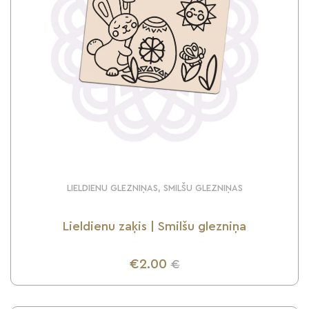
LIELDIENU GLEZNIŅAS, SMILŠU GLEZNIŅAS
Lieldienu zaķis | Smilšu glezniņa
€2.00
€
UZZINI VAIRĀK