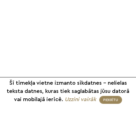
Šī tīmekļa vietne izmanto sīkdatnes – nelielas
teksta datnes, kuras tiek saglabātas jūsu datorā
vai mobilajā ierīcē.
Uzzini vairāk
PIEKRĪTU