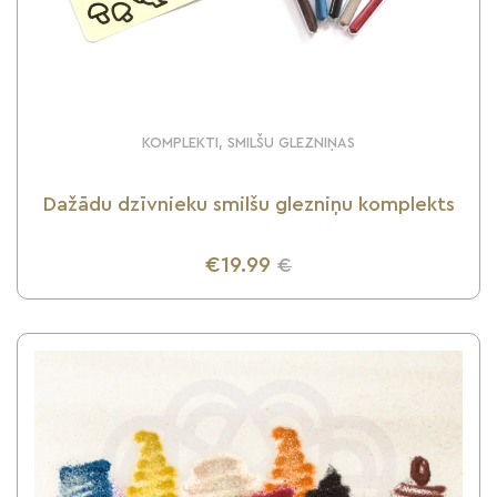
KOMPLEKTI, SMILŠU GLEZNIŅAS
Dažādu dzīvnieku smilšu glezniņu komplekts
€19.99
€
UZZINI VAIRĀK