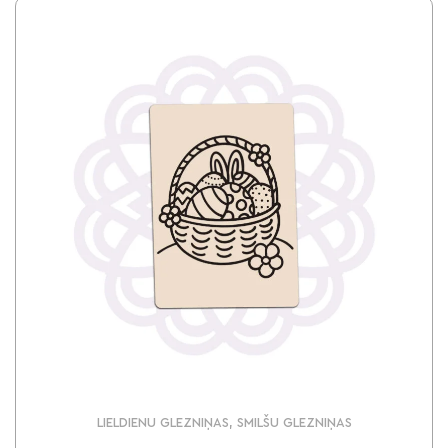
LIELDIENU GLEZNIŅAS, SMILŠU GLEZNIŅAS