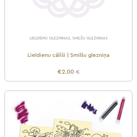
LIELDIENU GLEZNIŅAS, SMILŠU GLEZNIŅAS
Lieldienu cālīši | Smilšu glezniņa
€2.00
€
UZZINI VAIRĀK