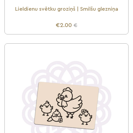
Lieldienu svētku groziņš | Smilšu glezniņa
€2.00
€
UZZINI VAIRĀK