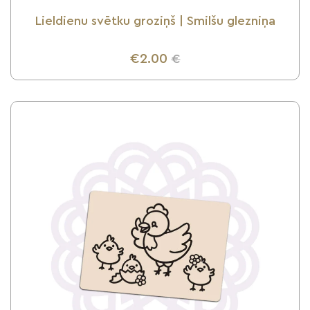
Lieldienu svētku groziņš | Smilšu glezniņa
€2.00
€
UZZINI VAIRĀK