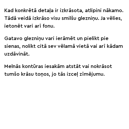
Kad konkrētā detaļa ir izkrāsota, atlipini nākamo.
Tādā veidā izkrāso visu smilšu glezniņu. Ja vēlies,
ietonēt vari arī fonu.
Gatavo glezniņu vari ierāmēt un pielikt pie
sienas, nolikt citā sev vēlamā vietā vai arī kādam
uzdāvināt.
Melnās kontūras iesakām atstāt vai nokrāsot
tumšo krāsu toņos, jo tās izceļ zīmējumu.