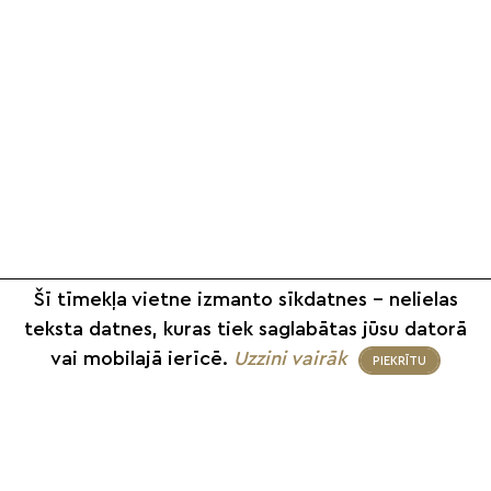
Šī tīmekļa vietne izmanto sīkdatnes – nelielas
teksta datnes, kuras tiek saglabātas jūsu datorā
vai mobilajā ierīcē.
Uzzini vairāk
PIEKRĪTU