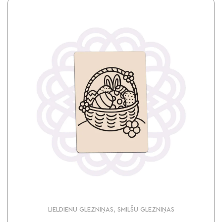
LIELDIENU GLEZNIŅAS, SMILŠU GLEZNIŅAS