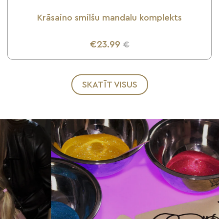
Krāsaino smilšu mandalu komplekts
€23.99
€
UZZINI VAIRĀK
SKATĪT VISUS