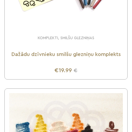
KOMPLEKTI, SMILŠU GLEZNIŅAS
Dažādu dzīvnieku smilšu glezniņu komplekts
€19.99
€
UZZINI VAIRĀK