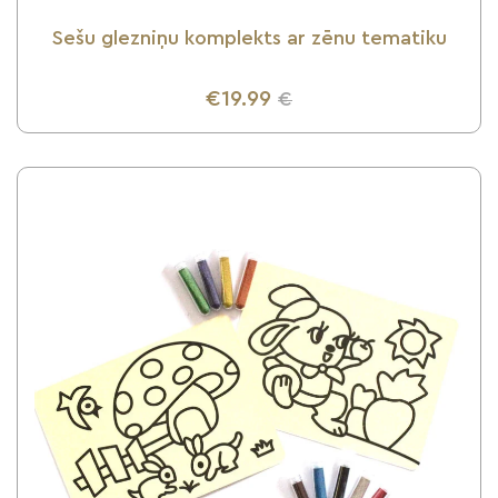
Sešu glezniņu komplekts ar zēnu tematiku
€19.99
€
UZZINI VAIRĀK