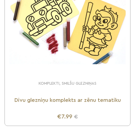
KOMPLEKTI, SMILŠU GLEZNIŅAS
Divu glezniņu komplekts ar zēnu tematiku
€7.99
€
UZZINI VAIRĀK