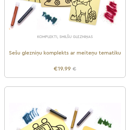
KOMPLEKTI, SMILŠU GLEZNIŅAS
Sešu glezniņu komplekts ar meiteņu tematiku
€19.99
€
UZZINI VAIRĀK