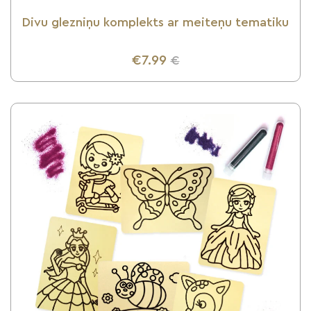
Divu glezniņu komplekts ar meiteņu tematiku
€7.99
€
UZZINI VAIRĀK