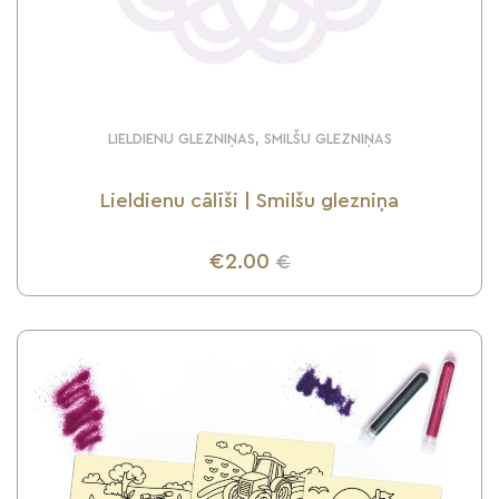
LIELDIENU GLEZNIŅAS, SMILŠU GLEZNIŅAS
Lieldienu cālīši | Smilšu glezniņa
€2.00
€
UZZINI VAIRĀK