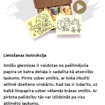
Lietošanas instrukcija
Smilšu glezniņas ir veidotas no pašlīmējoša
papīra un katra detaļa ir sadalīta kā atsevišķs
laukums. Pirms uzber smiltis, ar koka irbulīti
atlīmē dzelteno virskārtu. Kad tas ir izdarīts, uz
baltā līmpapīra uzber vēlamās krāsas smiltis. Ar
pirksta palīdzību tās var izlīdzināt pa visu
atlīmēto laukumu.