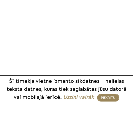
Šī tīmekļa vietne izmanto sīkdatnes – nelielas
teksta datnes, kuras tiek saglabātas jūsu datorā
vai mobilajā ierīcē.
Uzzini vairāk
PIEKRĪTU