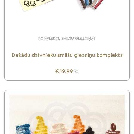
KOMPLEKTI, SMILŠU GLEZNIŅAS
Dažādu dzīvnieku smilšu glezniņu komplekts
€19.99
€
UZZINI VAIRĀK