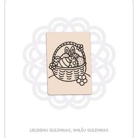
LIELDIENU GLEZNIŅAS, SMILŠU GLEZNIŅAS