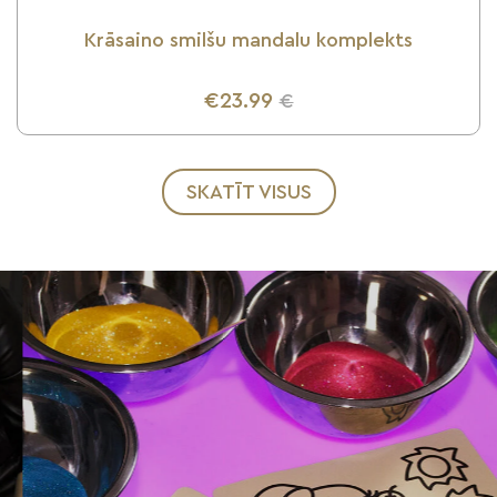
Krāsaino smilšu mandalu komplekts
€23.99
€
UZZINI VAIRĀK
SKATĪT VISUS