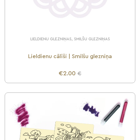
LIELDIENU GLEZNIŅAS, SMILŠU GLEZNIŅAS
Lieldienu cālīši | Smilšu glezniņa
€2.00
€
UZZINI VAIRĀK