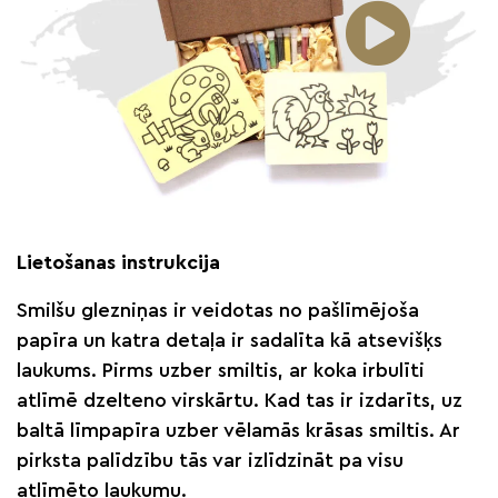
Lietošanas instrukcija
Smilšu glezniņas ir veidotas no pašlīmējoša
papīra un katra detaļa ir sadalīta kā atsevišķs
laukums. Pirms uzber smiltis, ar koka irbulīti
atlīmē dzelteno virskārtu. Kad tas ir izdarīts, uz
baltā līmpapīra uzber vēlamās krāsas smiltis. Ar
pirksta palīdzību tās var izlīdzināt pa visu
atlīmēto laukumu.