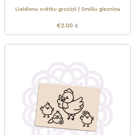
Lieldienu svētku groziņš | Smilšu glezniņa
€2.00
€
UZZINI VAIRĀK