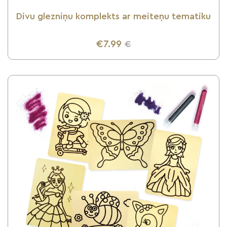
Divu glezniņu komplekts ar meiteņu tematiku
€7.99
€
UZZINI VAIRĀK