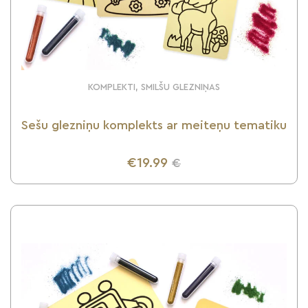
KOMPLEKTI, SMILŠU GLEZNIŅAS
Sešu glezniņu komplekts ar meiteņu tematiku
€19.99
€
UZZINI VAIRĀK