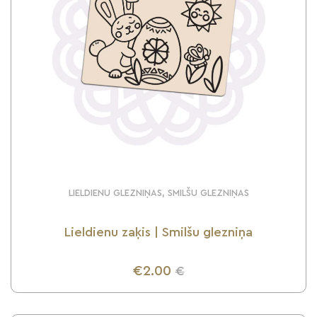
LIELDIENU GLEZNIŅAS, SMILŠU GLEZNIŅAS
Lieldienu zaķis | Smilšu glezniņa
€2.00
€
UZZINI VAIRĀK