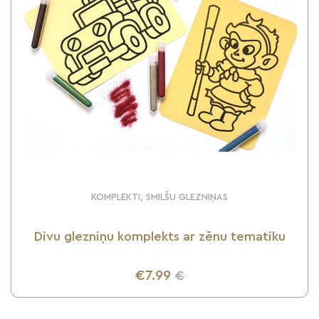
KOMPLEKTI, SMILŠU GLEZNIŅAS
Divu glezniņu komplekts ar zēnu tematiku
€7.99
€
UZZINI VAIRĀK