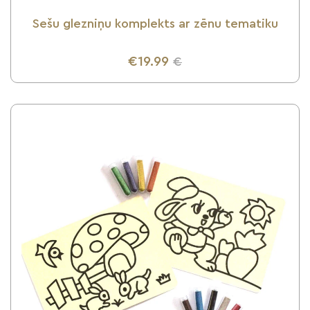
Sešu glezniņu komplekts ar zēnu tematiku
€19.99
€
UZZINI VAIRĀK