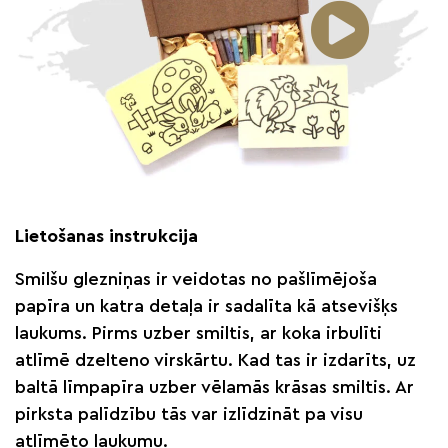
Lietošanas instrukcija
Smilšu glezniņas ir veidotas no pašlīmējoša
papīra un katra detaļa ir sadalīta kā atsevišķs
laukums. Pirms uzber smiltis, ar koka irbulīti
atlīmē dzelteno virskārtu. Kad tas ir izdarīts, uz
baltā līmpapīra uzber vēlamās krāsas smiltis. Ar
pirksta palīdzību tās var izlīdzināt pa visu
atlīmēto laukumu.