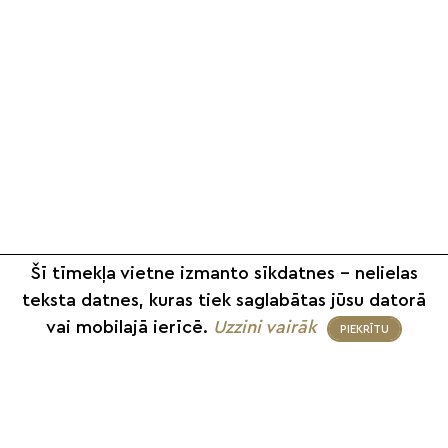
Šī tīmekļa vietne izmanto sīkdatnes – nelielas
teksta datnes, kuras tiek saglabātas jūsu datorā
vai mobilajā ierīcē.
Uzzini vairāk
PIEKRĪTU