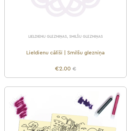
LIELDIENU GLEZNIŅAS, SMILŠU GLEZNIŅAS
Lieldienu cālīši | Smilšu glezniņa
€2.00
€
UZZINI VAIRĀK