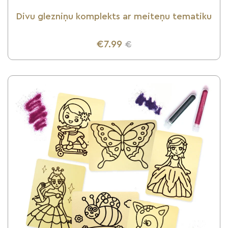
Divu glezniņu komplekts ar meiteņu tematiku
€7.99
€
UZZINI VAIRĀK