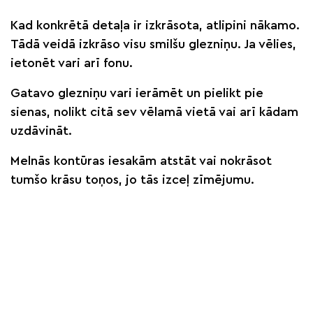
Kad konkrētā detaļa ir izkrāsota, atlipini nākamo.
Tādā veidā izkrāso visu smilšu glezniņu. Ja vēlies,
ietonēt vari arī fonu.
Gatavo glezniņu vari ierāmēt un pielikt pie
sienas, nolikt citā sev vēlamā vietā vai arī kādam
uzdāvināt.
Melnās kontūras iesakām atstāt vai nokrāsot
tumšo krāsu toņos, jo tās izceļ zīmējumu.