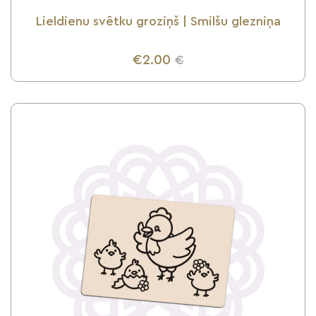
Lieldienu svētku groziņš | Smilšu glezniņa
€2.00
€
UZZINI VAIRĀK