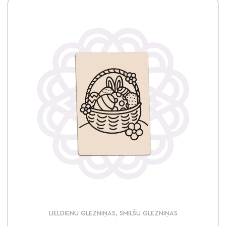
LIELDIENU GLEZNIŅAS, SMILŠU GLEZNIŅAS