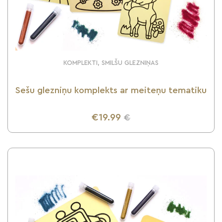
KOMPLEKTI, SMILŠU GLEZNIŅAS
Sešu glezniņu komplekts ar meiteņu tematiku
€19.99
€
UZZINI VAIRĀK