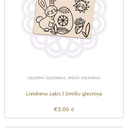
LIELDIENU GLEZNIŅAS, SMILŠU GLEZNIŅAS
Lieldienu zaķis | Smilšu glezniņa
€2.00
€
UZZINI VAIRĀK