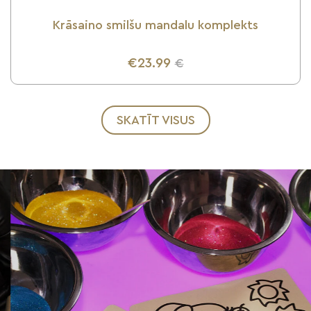
Krāsaino smilšu mandalu komplekts
€23.99
€
UZZINI VAIRĀK
SKATĪT VISUS