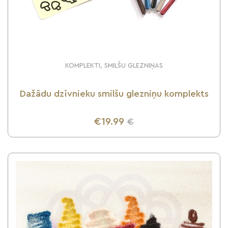
KOMPLEKTI, SMILŠU GLEZNIŅAS
Dažādu dzīvnieku smilšu glezniņu komplekts
€19.99
€
UZZINI VAIRĀK