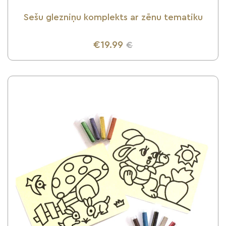
Sešu glezniņu komplekts ar zēnu tematiku
€19.99
€
UZZINI VAIRĀK