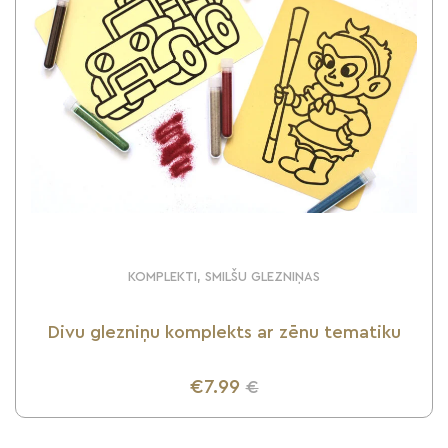
KOMPLEKTI, SMILŠU GLEZNIŅAS
Divu glezniņu komplekts ar zēnu tematiku
€7.99
€
UZZINI VAIRĀK