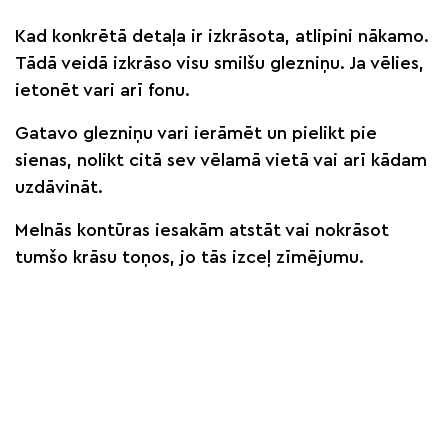
Kad konkrētā detaļa ir izkrāsota, atlipini nākamo.
Tādā veidā izkrāso visu smilšu glezniņu. Ja vēlies,
ietonēt vari arī fonu.
Gatavo glezniņu vari ierāmēt un pielikt pie
sienas, nolikt citā sev vēlamā vietā vai arī kādam
uzdāvināt.
Melnās kontūras iesakām atstāt vai nokrāsot
tumšo krāsu toņos, jo tās izceļ zīmējumu.