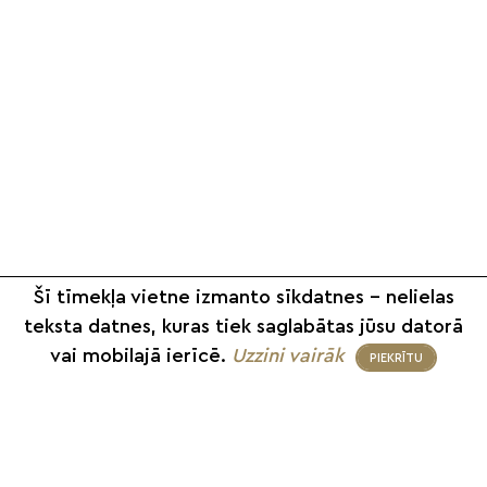
Šī tīmekļa vietne izmanto sīkdatnes – nelielas
teksta datnes, kuras tiek saglabātas jūsu datorā
vai mobilajā ierīcē.
Uzzini vairāk
PIEKRĪTU