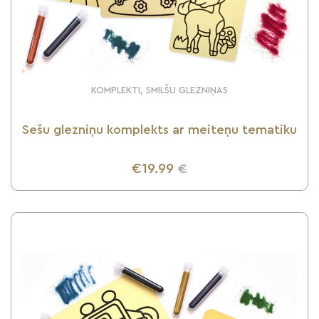
KOMPLEKTI, SMILŠU GLEZNIŅAS
Sešu glezniņu komplekts ar meiteņu tematiku
€19.99
€
UZZINI VAIRĀK