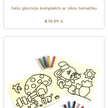
Sešu glezniņu komplekts ar zēnu tematiku
€19.99
€
UZZINI VAIRĀK