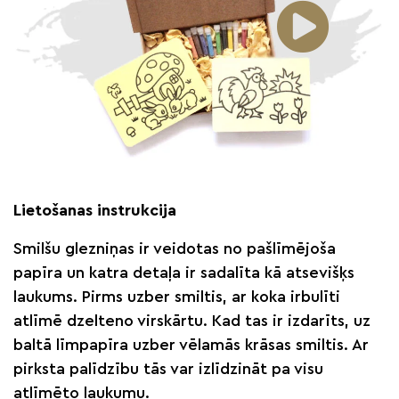
Lietošanas instrukcija
Smilšu glezniņas ir veidotas no pašlīmējoša
papīra un katra detaļa ir sadalīta kā atsevišķs
laukums. Pirms uzber smiltis, ar koka irbulīti
atlīmē dzelteno virskārtu. Kad tas ir izdarīts, uz
baltā līmpapīra uzber vēlamās krāsas smiltis. Ar
pirksta palīdzību tās var izlīdzināt pa visu
atlīmēto laukumu.