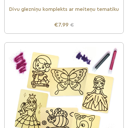
Divu glezniņu komplekts ar meiteņu tematiku
€7.99
€
UZZINI VAIRĀK