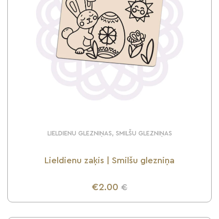
LIELDIENU GLEZNIŅAS, SMILŠU GLEZNIŅAS
Lieldienu zaķis | Smilšu glezniņa
€2.00
€
UZZINI VAIRĀK