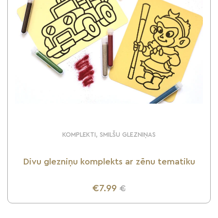
KOMPLEKTI, SMILŠU GLEZNIŅAS
Divu glezniņu komplekts ar zēnu tematiku
€7.99
€
UZZINI VAIRĀK