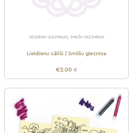
LIELDIENU GLEZNIŅAS, SMILŠU GLEZNIŅAS
Lieldienu cālīši | Smilšu glezniņa
€2.00
€
UZZINI VAIRĀK