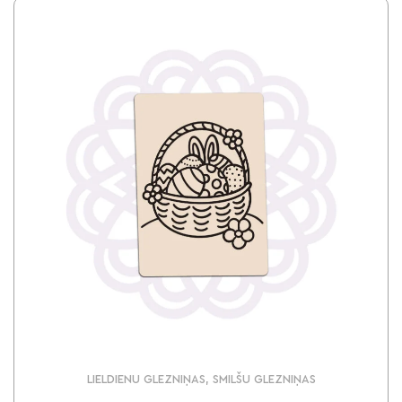
LIELDIENU GLEZNIŅAS, SMILŠU GLEZNIŅAS