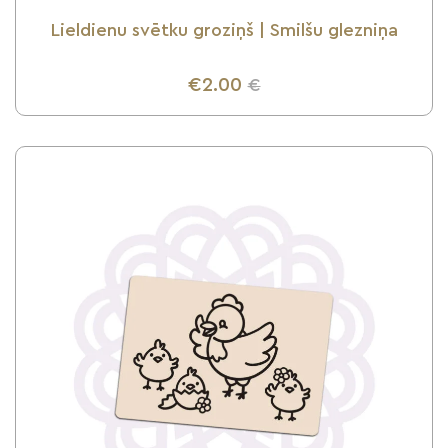
Lieldienu svētku groziņš | Smilšu glezniņa
€2.00
€
UZZINI VAIRĀK