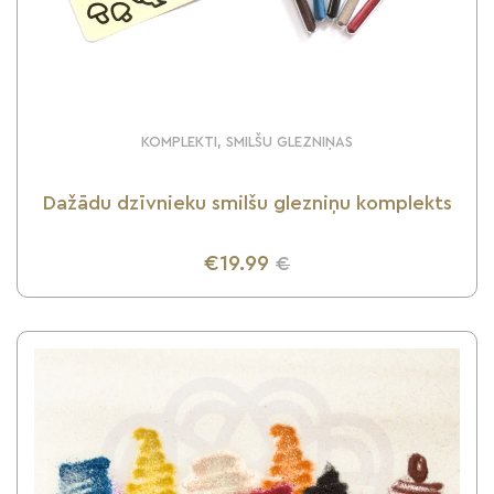
KOMPLEKTI, SMILŠU GLEZNIŅAS
Dažādu dzīvnieku smilšu glezniņu komplekts
€19.99
€
UZZINI VAIRĀK