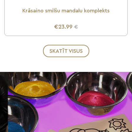
Krāsaino smilšu mandalu komplekts
€23.99
€
UZZINI VAIRĀK
SKATĪT VISUS