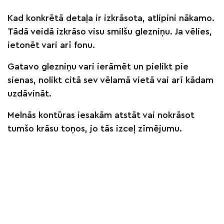
Kad konkrētā detaļa ir izkrāsota, atlipini nākamo.
Tādā veidā izkrāso visu smilšu glezniņu. Ja vēlies,
ietonēt vari arī fonu.
Gatavo glezniņu vari ierāmēt un pielikt pie
sienas, nolikt citā sev vēlamā vietā vai arī kādam
uzdāvināt.
Melnās kontūras iesakām atstāt vai nokrāsot
tumšo krāsu toņos, jo tās izceļ zīmējumu.