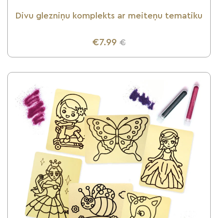
Divu glezniņu komplekts ar meiteņu tematiku
€7.99
€
UZZINI VAIRĀK