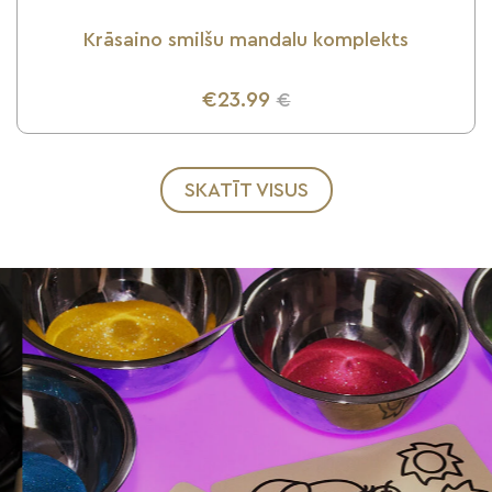
Krāsaino smilšu mandalu komplekts
€23.99
€
UZZINI VAIRĀK
SKATĪT VISUS