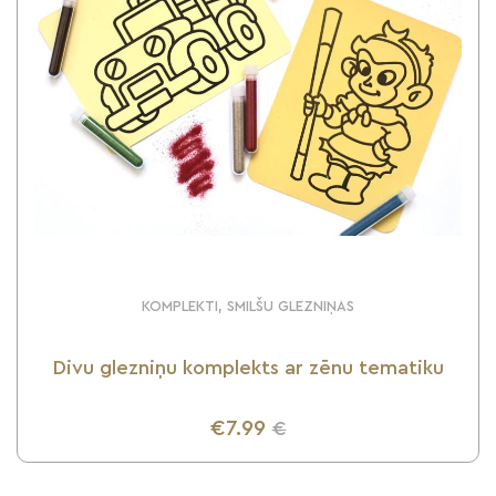
KOMPLEKTI, SMILŠU GLEZNIŅAS
Divu glezniņu komplekts ar zēnu tematiku
€7.99
€
UZZINI VAIRĀK