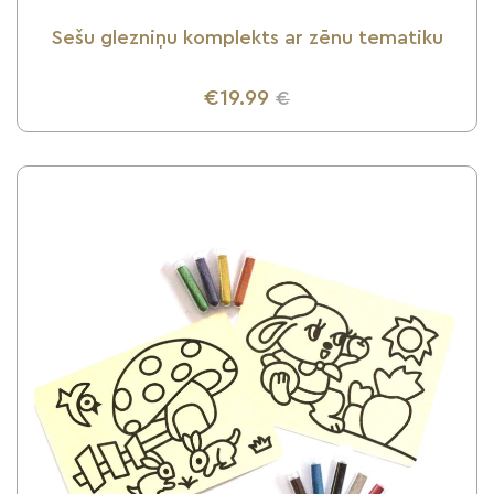
Sešu glezniņu komplekts ar zēnu tematiku
€19.99
€
UZZINI VAIRĀK