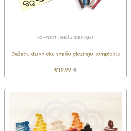
KOMPLEKTI, SMILŠU GLEZNIŅAS
Dažādu dzīvnieku smilšu glezniņu komplekts
€19.99
€
UZZINI VAIRĀK