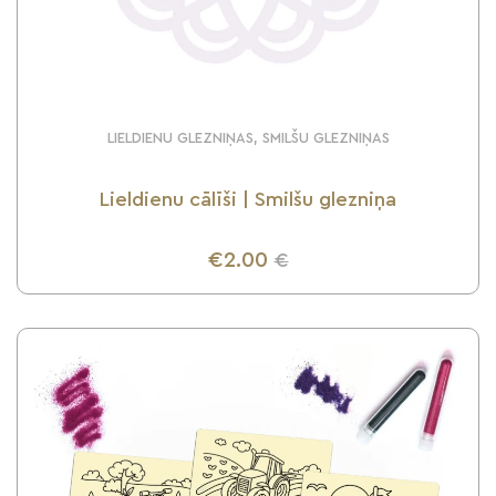
LIELDIENU GLEZNIŅAS, SMILŠU GLEZNIŅAS
Lieldienu cālīši | Smilšu glezniņa
€2.00
€
UZZINI VAIRĀK