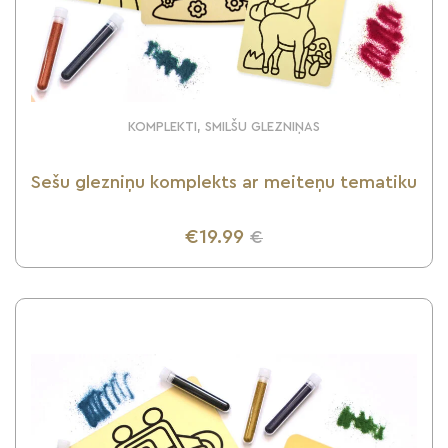
KOMPLEKTI, SMILŠU GLEZNIŅAS
Sešu glezniņu komplekts ar meiteņu tematiku
€19.99
€
UZZINI VAIRĀK