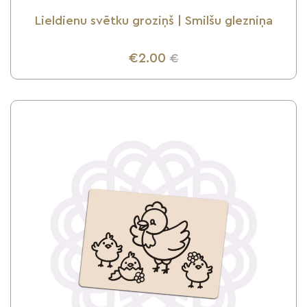
Lieldienu svētku groziņš | Smilšu glezniņa
€2.00
€
UZZINI VAIRĀK