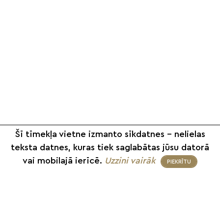
Šī tīmekļa vietne izmanto sīkdatnes – nelielas
teksta datnes, kuras tiek saglabātas jūsu datorā
vai mobilajā ierīcē.
Uzzini vairāk
PIEKRĪTU