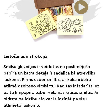
Lietošanas instrukcija
Smilšu glezniņas ir veidotas no pašlīmējoša
papīra un katra detaļa ir sadalīta kā atsevišķs
laukums. Pirms uzber smiltis, ar koka irbulīti
atlīmē dzelteno virskārtu. Kad tas ir izdarīts, uz
baltā līmpapīra uzber vēlamās krāsas smiltis. Ar
pirksta palīdzību tās var izlīdzināt pa visu
atlīmēto laukumu.