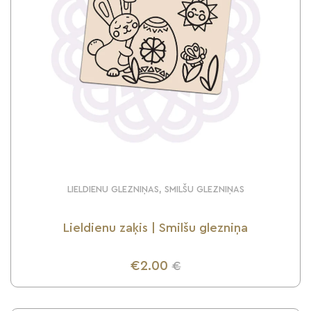
LIELDIENU GLEZNIŅAS, SMILŠU GLEZNIŅAS
Lieldienu zaķis | Smilšu glezniņa
€2.00
€
UZZINI VAIRĀK