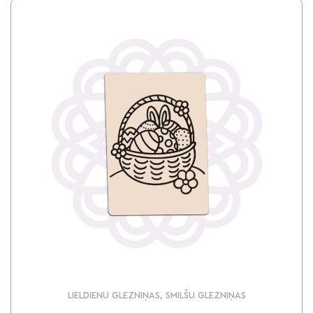
LIELDIENU GLEZNIŅAS, SMILŠU GLEZNIŅAS