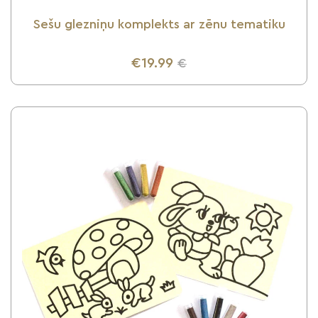
Sešu glezniņu komplekts ar zēnu tematiku
€19.99
€
UZZINI VAIRĀK