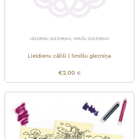
LIELDIENU GLEZNIŅAS, SMILŠU GLEZNIŅAS
Lieldienu cālīši | Smilšu glezniņa
€2.00
€
UZZINI VAIRĀK