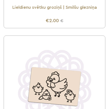
Lieldienu svētku groziņš | Smilšu glezniņa
€2.00
€
UZZINI VAIRĀK