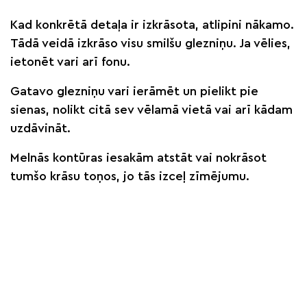
Kad konkrētā detaļa ir izkrāsota, atlipini nākamo.
Tādā veidā izkrāso visu smilšu glezniņu. Ja vēlies,
ietonēt vari arī fonu.
Gatavo glezniņu vari ierāmēt un pielikt pie
sienas, nolikt citā sev vēlamā vietā vai arī kādam
uzdāvināt.
Melnās kontūras iesakām atstāt vai nokrāsot
tumšo krāsu toņos, jo tās izceļ zīmējumu.