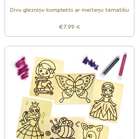
Divu glezniņu komplekts ar meiteņu tematiku
€7.99
€
UZZINI VAIRĀK