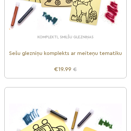
KOMPLEKTI, SMILŠU GLEZNIŅAS
Sešu glezniņu komplekts ar meiteņu tematiku
€19.99
€
UZZINI VAIRĀK