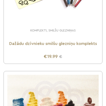
KOMPLEKTI, SMILŠU GLEZNIŅAS
Dažādu dzīvnieku smilšu glezniņu komplekts
€19.99
€
UZZINI VAIRĀK