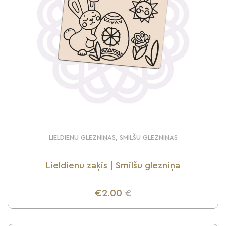
LIELDIENU GLEZNIŅAS, SMILŠU GLEZNIŅAS
Lieldienu zaķis | Smilšu glezniņa
€2.00
€
UZZINI VAIRĀK