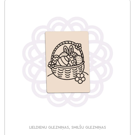
LIELDIENU GLEZNIŅAS, SMILŠU GLEZNIŅAS