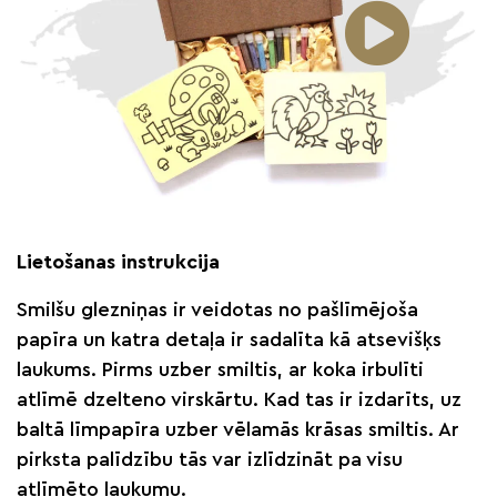
Lietošanas instrukcija
Smilšu glezniņas ir veidotas no pašlīmējoša
papīra un katra detaļa ir sadalīta kā atsevišķs
laukums. Pirms uzber smiltis, ar koka irbulīti
atlīmē dzelteno virskārtu. Kad tas ir izdarīts, uz
baltā līmpapīra uzber vēlamās krāsas smiltis. Ar
pirksta palīdzību tās var izlīdzināt pa visu
atlīmēto laukumu.