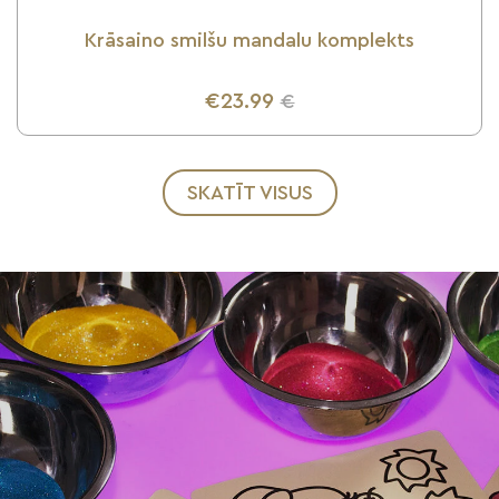
Krāsaino smilšu mandalu komplekts
€23.99
€
UZZINI VAIRĀK
SKATĪT VISUS