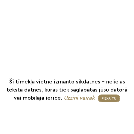
Šī tīmekļa vietne izmanto sīkdatnes – nelielas
teksta datnes, kuras tiek saglabātas jūsu datorā
vai mobilajā ierīcē.
Uzzini vairāk
PIEKRĪTU