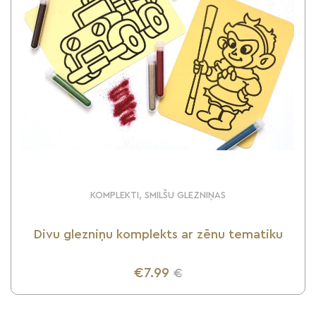
KOMPLEKTI, SMILŠU GLEZNIŅAS
Divu glezniņu komplekts ar zēnu tematiku
€7.99
€
UZZINI VAIRĀK