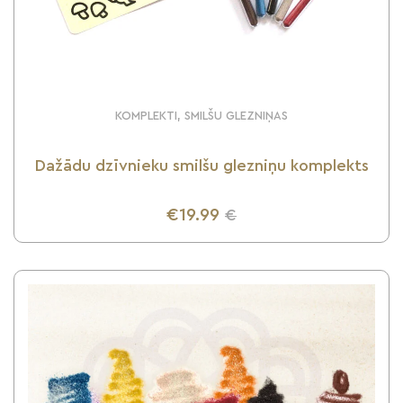
KOMPLEKTI, SMILŠU GLEZNIŅAS
Dažādu dzīvnieku smilšu glezniņu komplekts
€19.99
€
UZZINI VAIRĀK