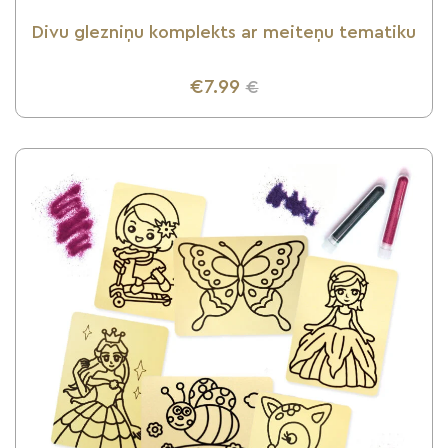
Divu glezniņu komplekts ar meiteņu tematiku
€7.99
€
UZZINI VAIRĀK