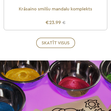
Krāsaino smilšu mandalu komplekts
€23.99
€
UZZINI VAIRĀK
SKATĪT VISUS