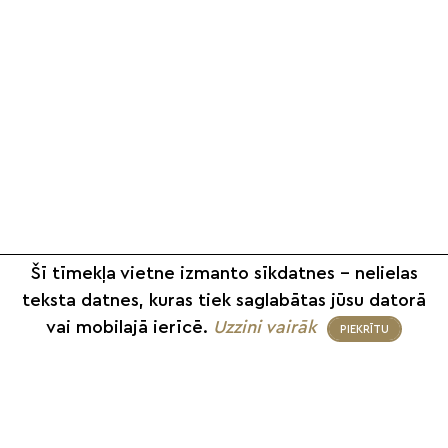
Šī tīmekļa vietne izmanto sīkdatnes – nelielas
teksta datnes, kuras tiek saglabātas jūsu datorā
vai mobilajā ierīcē.
Uzzini vairāk
PIEKRĪTU