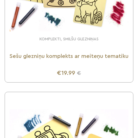
KOMPLEKTI, SMILŠU GLEZNIŅAS
Sešu glezniņu komplekts ar meiteņu tematiku
€19.99
€
UZZINI VAIRĀK