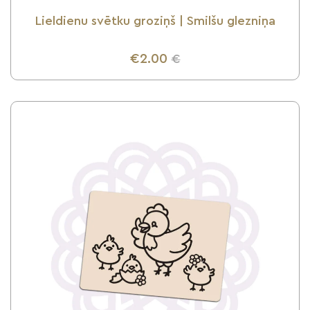
Lieldienu svētku groziņš | Smilšu glezniņa
€2.00
€
UZZINI VAIRĀK