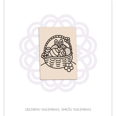
LIELDIENU GLEZNIŅAS, SMILŠU GLEZNIŅAS