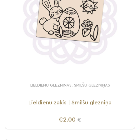
LIELDIENU GLEZNIŅAS, SMILŠU GLEZNIŅAS
Lieldienu zaķis | Smilšu glezniņa
€2.00
€
UZZINI VAIRĀK