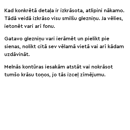
Kad konkrētā detaļa ir izkrāsota, atlipini nākamo.
Tādā veidā izkrāso visu smilšu glezniņu. Ja vēlies,
ietonēt vari arī fonu.
Gatavo glezniņu vari ierāmēt un pielikt pie
sienas, nolikt citā sev vēlamā vietā vai arī kādam
uzdāvināt.
Melnās kontūras iesakām atstāt vai nokrāsot
tumšo krāsu toņos, jo tās izceļ zīmējumu.