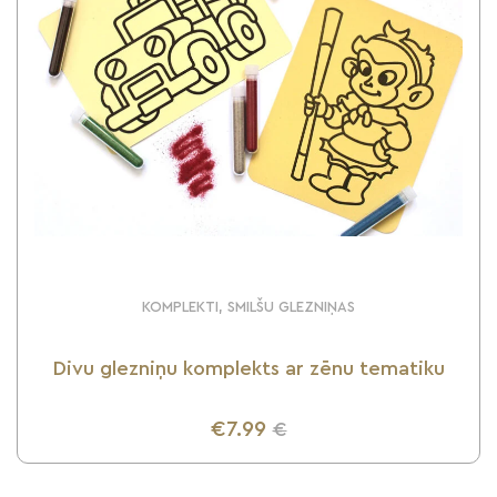
KOMPLEKTI, SMILŠU GLEZNIŅAS
Divu glezniņu komplekts ar zēnu tematiku
€7.99
€
UZZINI VAIRĀK