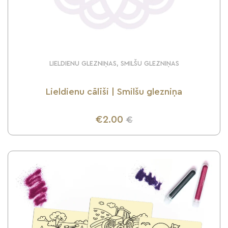
LIELDIENU GLEZNIŅAS, SMILŠU GLEZNIŅAS
Lieldienu cālīši | Smilšu glezniņa
€2.00
€
UZZINI VAIRĀK