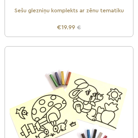
Sešu glezniņu komplekts ar zēnu tematiku
€19.99
€
UZZINI VAIRĀK