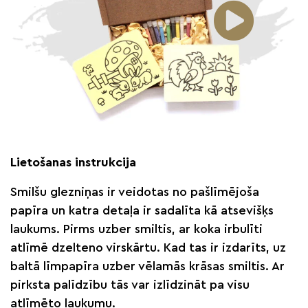
Lietošanas instrukcija
Smilšu glezniņas ir veidotas no pašlīmējoša
papīra un katra detaļa ir sadalīta kā atsevišķs
laukums. Pirms uzber smiltis, ar koka irbulīti
atlīmē dzelteno virskārtu. Kad tas ir izdarīts, uz
baltā līmpapīra uzber vēlamās krāsas smiltis. Ar
pirksta palīdzību tās var izlīdzināt pa visu
atlīmēto laukumu.