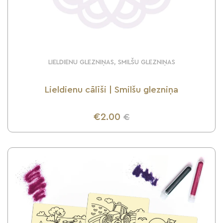
LIELDIENU GLEZNIŅAS, SMILŠU GLEZNIŅAS
Lieldienu cālīši | Smilšu glezniņa
€2.00
€
UZZINI VAIRĀK