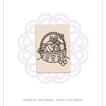
LIELDIENU GLEZNIŅAS, SMILŠU GLEZNIŅAS