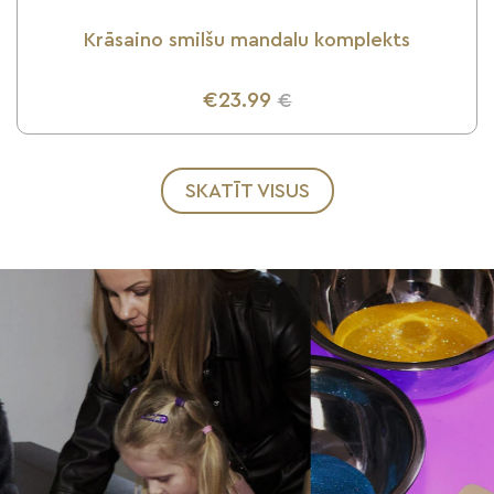
Krāsaino smilšu mandalu komplekts
€23.99
€
UZZINI VAIRĀK
SKATĪT VISUS