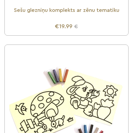
Sešu glezniņu komplekts ar zēnu tematiku
€19.99
€
UZZINI VAIRĀK