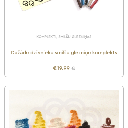
KOMPLEKTI, SMILŠU GLEZNIŅAS
Dažādu dzīvnieku smilšu glezniņu komplekts
€19.99
€
UZZINI VAIRĀK