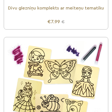
Divu glezniņu komplekts ar meiteņu tematiku
€7.99
€
UZZINI VAIRĀK