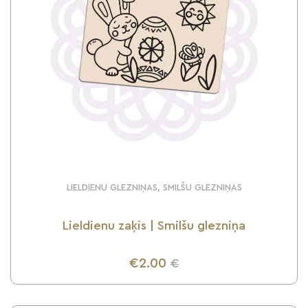
LIELDIENU GLEZNIŅAS, SMILŠU GLEZNIŅAS
Lieldienu zaķis | Smilšu glezniņa
€2.00
€
UZZINI VAIRĀK