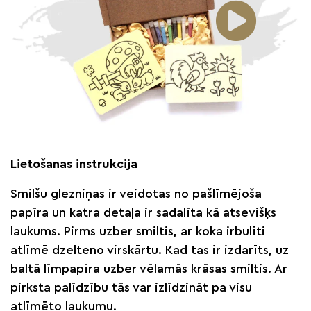
Lietošanas instrukcija
Smilšu glezniņas ir veidotas no pašlīmējoša
papīra un katra detaļa ir sadalīta kā atsevišķs
laukums. Pirms uzber smiltis, ar koka irbulīti
atlīmē dzelteno virskārtu. Kad tas ir izdarīts, uz
baltā līmpapīra uzber vēlamās krāsas smiltis. Ar
pirksta palīdzību tās var izlīdzināt pa visu
atlīmēto laukumu.