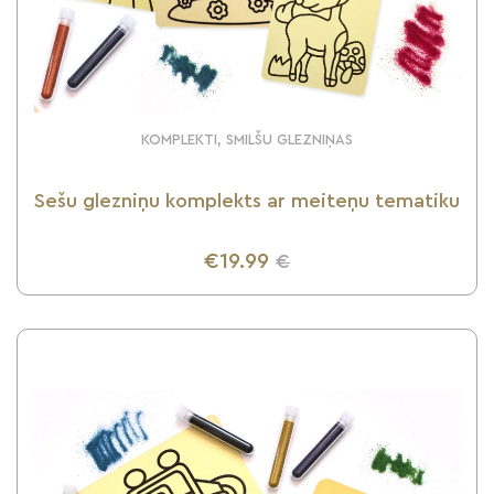
KOMPLEKTI, SMILŠU GLEZNIŅAS
Sešu glezniņu komplekts ar meiteņu tematiku
€19.99
€
UZZINI VAIRĀK