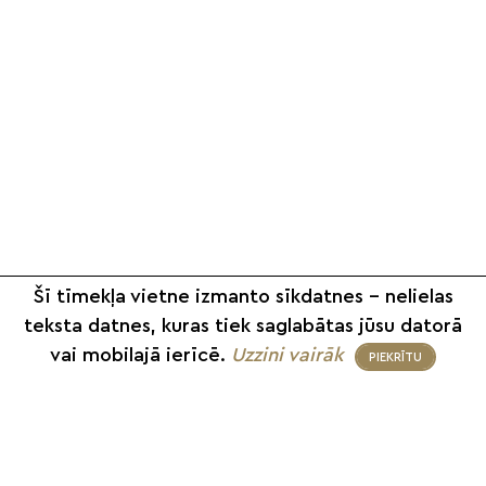
Šī tīmekļa vietne izmanto sīkdatnes – nelielas
teksta datnes, kuras tiek saglabātas jūsu datorā
vai mobilajā ierīcē.
Uzzini vairāk
PIEKRĪTU