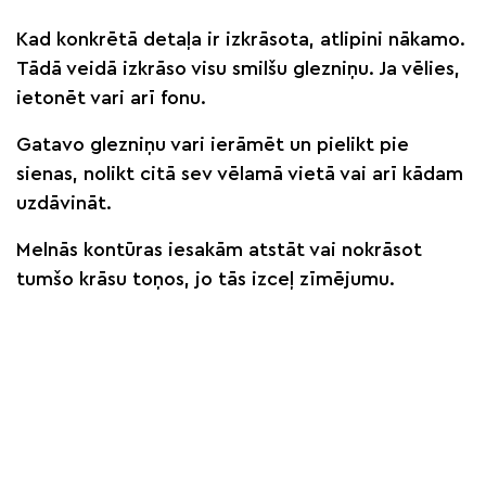
Kad konkrētā detaļa ir izkrāsota, atlipini nākamo.
Tādā veidā izkrāso visu smilšu glezniņu. Ja vēlies,
ietonēt vari arī fonu.
Gatavo glezniņu vari ierāmēt un pielikt pie
sienas, nolikt citā sev vēlamā vietā vai arī kādam
uzdāvināt.
Melnās kontūras iesakām atstāt vai nokrāsot
tumšo krāsu toņos, jo tās izceļ zīmējumu.