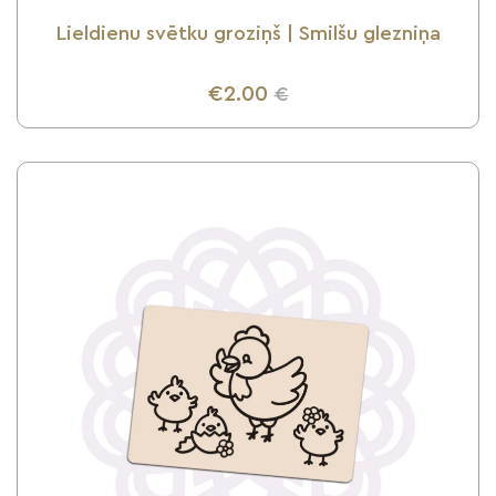
Lieldienu svētku groziņš | Smilšu glezniņa
€2.00
€
UZZINI VAIRĀK