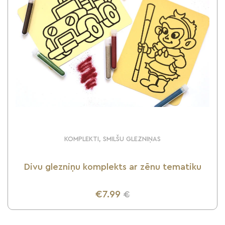
KOMPLEKTI, SMILŠU GLEZNIŅAS
Divu glezniņu komplekts ar zēnu tematiku
€7.99
€
UZZINI VAIRĀK